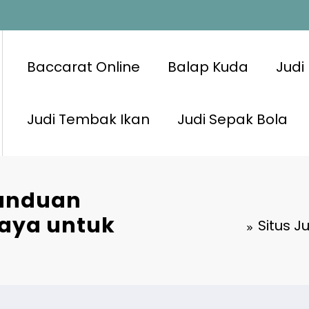
Baccarat Online
Balap Kuda
Judi
Judi Tembak Ikan
Judi Sepak Bola
Panduan
caya untuk
Situs J