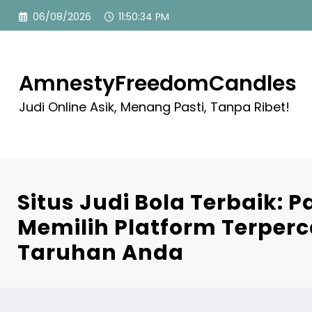
Skip
06/08/2026
11:50:36 PM
to
content
AmnestyFreedomCandles
Judi Online Asik, Menang Pasti, Tanpa Ribet!
Situs Judi Bola Terbaik: 
Memilih Platform Terper
Taruhan Anda