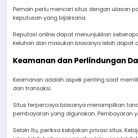
Pemain perlu mencari situs dengan ulasan po
keputusan yang bijaksana.
Reputasi online dapat menunjukkan seberapa
keluhan dan masukan biasanya lebih dapat d
Keamanan dan Perlindungan Da
Keamanan adalah aspek penting saat memilih s
dan transaksi.
Situs terpercaya biasanya menampilkan tan
pembayaran yang digunakan. Pembayaran y
Selain itu, periksa kebijakan privasi situs. 