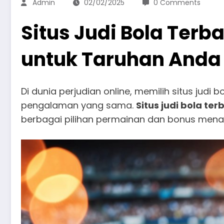
Admin
02/02/2025
0 Comments
Situs Judi Bola Ter
untuk Taruhan Anda
Di dunia perjudian online, memilih situs judi
pengalaman yang sama.
Situs judi bola t
berbagai pilihan permainan dan bonus men