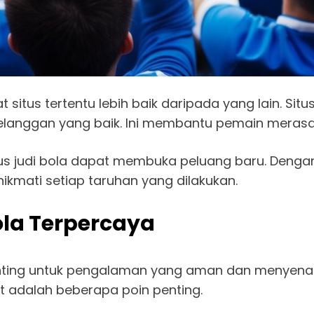
us tertentu lebih baik daripada yang lain. Situs 
 pelanggan yang baik. Ini membantu pemain meras
itus judi bola dapat membuka peluang baru. Denga
kmati setiap taruhan yang dilakukan.
ola Terpercaya
penting untuk pengalaman yang aman dan menyena
kut adalah beberapa poin penting.