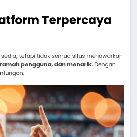
latform Terpercaya
tersedia, tetapi tidak semua situs menawarkan
, ramah pengguna, dan menarik.
Dengan
ntungan.