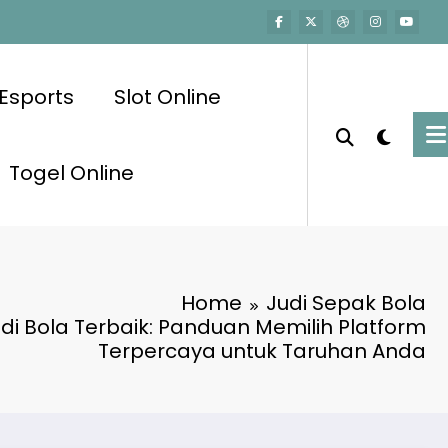
 Esports
Slot Online
Togel Online
Home
Judi Sepak Bola
udi Bola Terbaik: Panduan Memilih Platform
Terpercaya untuk Taruhan Anda