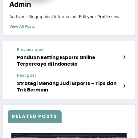
Admin
Add your Biographical Information.
Edit your Profile
now.
View All Posts
Previous post
Panduan Betting Esports Online
Terpercaya di Indonesia
Next post
Strategi Menang Judi Esports – Tips dan
Trik Bermain
RELATED POSTS