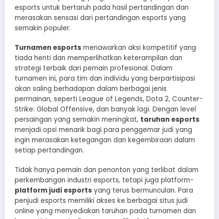
esports untuk bertaruh pada hasil pertandingan dan
merasakan sensasi dari pertandingan esports yang
semakin populer.
Turnamen esports
menawarkan aksi kompetitif yang
tiada henti dan memperlihatkan keterampilan dan
strategi terbaik dari pemain profesional. Dalam
turnamen ini, para tim dan individu yang berpartisipasi
akan saling berhadapan dalam berbagai jenis
permainan, seperti League of Legends, Dota 2, Counter-
Strike: Global Offensive, dan banyak lagi. Dengan level
persaingan yang semakin meningkat,
taruhan esports
menjadi opsi menarik bagi para penggemar judi yang
ingin merasakan ketegangan dan kegembiraan dalam
setiap pertandingan.
Tidak hanya pemain dan penonton yang terlibat dalam
perkembangan industri esports, tetapi juga platform-
platform judi esports
yang terus bermunculan. Para
penjudi esports memiliki akses ke berbagai situs judi
online yang menyediakan taruhan pada turnamen dan