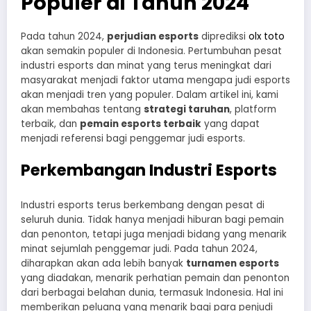
Populer di Tahun 2024
Pada tahun 2024,
perjudian esports
diprediksi
olx toto
akan semakin populer di Indonesia. Pertumbuhan pesat
industri esports dan minat yang terus meningkat dari
masyarakat menjadi faktor utama mengapa judi esports
akan menjadi tren yang populer. Dalam artikel ini, kami
akan membahas tentang
strategi taruhan
, platform
terbaik, dan
pemain esports terbaik
yang dapat
menjadi referensi bagi penggemar judi esports.
Perkembangan Industri Esports
Industri esports terus berkembang dengan pesat di
seluruh dunia. Tidak hanya menjadi hiburan bagi pemain
dan penonton, tetapi juga menjadi bidang yang menarik
minat sejumlah penggemar judi. Pada tahun 2024,
diharapkan akan ada lebih banyak
turnamen esports
yang diadakan, menarik perhatian pemain dan penonton
dari berbagai belahan dunia, termasuk Indonesia. Hal ini
memberikan peluang yang menarik bagi para penjudi