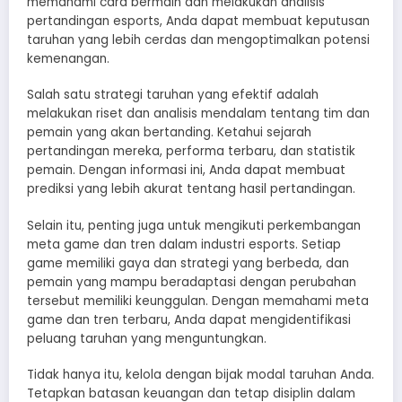
memahami cara bermain dan melakukan analisis
pertandingan esports, Anda dapat membuat keputusan
taruhan yang lebih cerdas dan mengoptimalkan potensi
kemenangan.
Salah satu strategi taruhan yang efektif adalah
melakukan riset dan analisis mendalam tentang tim dan
pemain yang akan bertanding. Ketahui sejarah
pertandingan mereka, performa terbaru, dan statistik
pemain. Dengan informasi ini, Anda dapat membuat
prediksi yang lebih akurat tentang hasil pertandingan.
Selain itu, penting juga untuk mengikuti perkembangan
meta game dan tren dalam industri esports. Setiap
game memiliki gaya dan strategi yang berbeda, dan
pemain yang mampu beradaptasi dengan perubahan
tersebut memiliki keunggulan. Dengan memahami meta
game dan tren terbaru, Anda dapat mengidentifikasi
peluang taruhan yang menguntungkan.
Tidak hanya itu, kelola dengan bijak modal taruhan Anda.
Tetapkan batasan keuangan dan tetap disiplin dalam