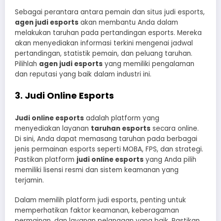
Sebagai perantara antara pemain dan situs judi esports,
agen judi esports
akan membantu Anda dalam
melakukan taruhan pada pertandingan esports. Mereka
akan menyediakan informasi terkini mengenai jadwal
pertandingan, statistik pemain, dan peluang taruhan.
Pilihlah
agen judi esports
yang memiliki pengalaman
dan reputasi yang baik dalam industri ini.
3. Judi Online Esports
Judi online esports
adalah platform yang
menyediakan layanan
taruhan esports
secara online.
Di sini, Anda dapat memasang taruhan pada berbagai
jenis permainan esports seperti MOBA, FPS, dan strategi.
Pastikan platform
judi online esports
yang Anda pilih
memiliki lisensi resmi dan sistem keamanan yang
terjamin.
Dalam memilih platform judi esports, penting untuk
memperhatikan faktor keamanan, keberagaman
permainan, dan layanan pelanggan yang baik. Pastikan