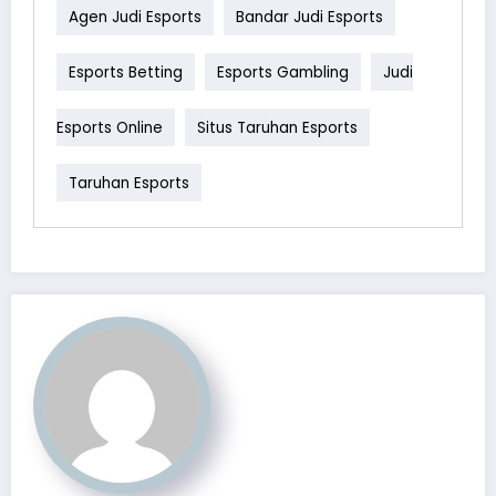
Agen Judi Esports
Bandar Judi Esports
Esports Betting
Esports Gambling
Judi
Esports Online
Situs Taruhan Esports
Taruhan Esports