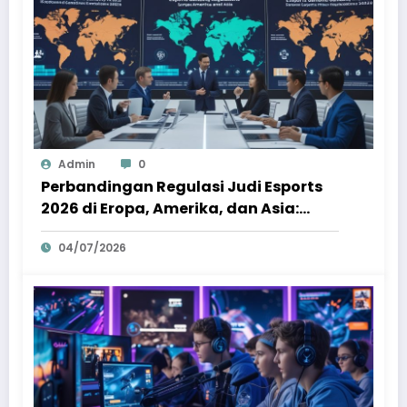
Admin
0
Perbandingan Regulasi Judi Esports
2026 di Eropa, Amerika, dan Asia:
Tinjauan Mendalam dan Implikasi
04/07/2026
Global