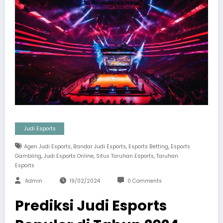
Judi Esports
,
,
,
Agen Judi Esports
Bandar Judi Esports
Esports Betting
Esports
,
,
,
Gambling
Judi Esports Online
Situs Taruhan Esports
Taruhan
Esports
Admin
19/02/2024
0 Comments
Prediksi Judi Esports