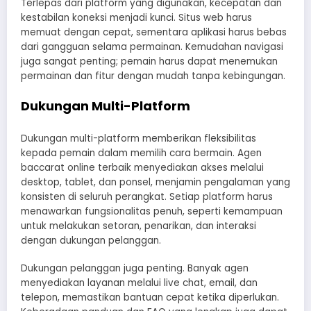
Terlepas dari platform yang digunakan, kecepatan dan
kestabilan koneksi menjadi kunci. Situs web harus
memuat dengan cepat, sementara aplikasi harus bebas
dari gangguan selama permainan. Kemudahan navigasi
juga sangat penting; pemain harus dapat menemukan
permainan dan fitur dengan mudah tanpa kebingungan.
Dukungan Multi-Platform
Dukungan multi-platform memberikan fleksibilitas
kepada pemain dalam memilih cara bermain. Agen
baccarat online terbaik menyediakan akses melalui
desktop, tablet, dan ponsel, menjamin pengalaman yang
konsisten di seluruh perangkat. Setiap platform harus
menawarkan fungsionalitas penuh, seperti kemampuan
untuk melakukan setoran, penarikan, dan interaksi
dengan dukungan pelanggan.
Dukungan pelanggan juga penting. Banyak agen
menyediakan layanan melalui live chat, email, dan
telepon, memastikan bantuan cepat ketika diperlukan.