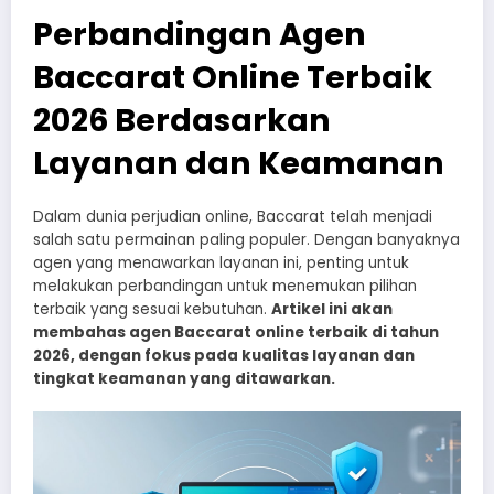
Perbandingan Agen
Baccarat Online Terbaik
2026 Berdasarkan
Layanan dan Keamanan
Dalam dunia perjudian online, Baccarat telah menjadi
salah satu permainan paling populer. Dengan banyaknya
agen yang menawarkan layanan ini, penting untuk
melakukan perbandingan untuk menemukan pilihan
terbaik yang sesuai kebutuhan.
Artikel ini akan
membahas agen Baccarat online terbaik di tahun
2026, dengan fokus pada kualitas layanan dan
tingkat keamanan yang ditawarkan.