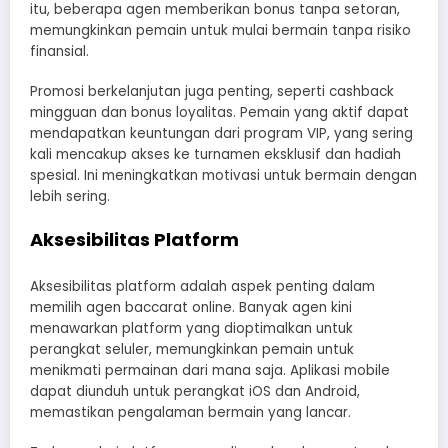
itu, beberapa agen memberikan bonus tanpa setoran,
memungkinkan pemain untuk mulai bermain tanpa risiko
finansial.
Promosi berkelanjutan juga penting, seperti cashback
mingguan dan bonus loyalitas. Pemain yang aktif dapat
mendapatkan keuntungan dari program VIP, yang sering
kali mencakup akses ke turnamen eksklusif dan hadiah
spesial. Ini meningkatkan motivasi untuk bermain dengan
lebih sering.
Aksesibilitas Platform
Aksesibilitas platform adalah aspek penting dalam
memilih agen baccarat online. Banyak agen kini
menawarkan platform yang dioptimalkan untuk
perangkat seluler, memungkinkan pemain untuk
menikmati permainan dari mana saja. Aplikasi mobile
dapat diunduh untuk perangkat iOS dan Android,
memastikan pengalaman bermain yang lancar.