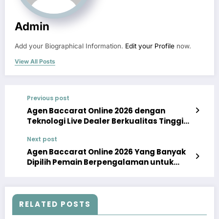
Admin
Add your Biographical Information.
Edit your Profile
now.
View All Posts
Previous post
Agen Baccarat Online 2026 dengan
Teknologi Live Dealer Berkualitas Tinggi
untuk Pengalaman Bermain Optimal
Next post
Agen Baccarat Online 2026 Yang Banyak
Dipilih Pemain Berpengalaman untuk
Keberhasilan Bermain
RELATED POSTS