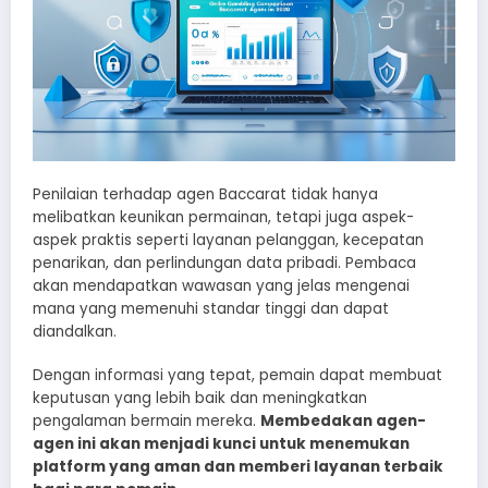
Penilaian terhadap agen Baccarat tidak hanya
melibatkan keunikan permainan, tetapi juga aspek-
aspek praktis seperti layanan pelanggan, kecepatan
penarikan, dan perlindungan data pribadi. Pembaca
akan mendapatkan wawasan yang jelas mengenai
mana yang memenuhi standar tinggi dan dapat
diandalkan.
Dengan informasi yang tepat, pemain dapat membuat
keputusan yang lebih baik dan meningkatkan
pengalaman bermain mereka.
Membedakan agen-
agen ini akan menjadi kunci untuk menemukan
platform yang aman dan memberi layanan terbaik