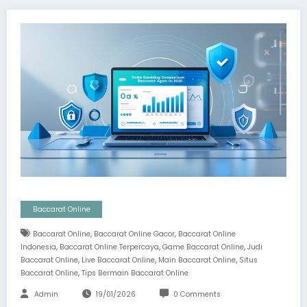
Baccarat Online
,
,
Baccarat Online
Baccarat Online Gacor
Baccarat Online
,
,
,
Indonesia
Baccarat Online Terpercaya
Game Baccarat Online
Judi
,
,
,
Baccarat Online
Live Baccarat Online
Main Baccarat Online
Situs
,
Baccarat Online
Tips Bermain Baccarat Online
Admin
19/01/2026
0 Comments