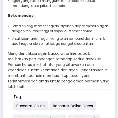
Agen yang terbaik menggunakan enkripsi SSL untuk
melindungi data pribadi pemain.
Rekomendasi
Pemain yang mementingkan layanan dapat memilih agen
dengan reputasi tinggi di aspek customer service.
Untuk keamanan, agen yang telah berlisensi dan memiliki
audit reguler oleh pihak ketiga sangat disarankan.
Mengidentifikasi agen baccarat online terbaik
melibatkan pertimbangan terhadap kedua aspek ini.
Pemain harus melihat fitur yang ditawarkan dan
keandalan sistem keamanan dari agen. Pengetahuan ini
membantu pemain membuat keputusan yang
terinformasi dan aman untuk pengalaman bermain yang
lebih baik.
Tag
Baccarat Online
Baccarat Online Gacor