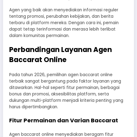
Agen yang baik akan menyediakan informasi reguler
tentang promosi, perubahan kebijakan, dan berita
terbaru di platform mereka. Dengan cara ini, pemain
dapat tetap terinformasi dan merasa lebih terlibat
dalam komunitas permainan.
Perbandingan Layanan Agen
Baccarat Online
Pada tahun 2026, pemilihan agen baccarat online
terbaik sangat bergantung pada faktor layanan yang
ditawarkan. Hal-hal seperti fitur permainan, berbagai
bonus dan promosi, aksesibilitas platform, serta
dukungan multi-platform menjadi kriteria penting yang
harus dipertimbangkan.
Fitur Permainan dan Varian Baccarat
Agen baccarat online menyediakan beragam fitur