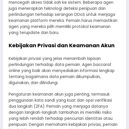
mencegah akses tidak sah ke sistem. Beberapa agen
juga menerapkan teknologi deteksi penipuan dan
perlindungan terhadap serangan DDoS untuk menjaga
keamanan platform mereka. Pemain harus memastikan
agen yang mereka pilih memiliki protokol keamanan
yang terupdate dan baru.
Kebijakan Privasi dan Keamanan Akun
Kebijakan privasi yang jelas menambah lapisan
perlindungan terhadap data pemain. Agen baccarat
online yang baik akan menyediakan informasi lengkap
tentang bagaimana data pemain dikumpulkan,
digunakan, dan dilindungi.
Pengaturan keamanan akun juga penting, termasuk
penggunaan kata sandi yang kuat dan opsi verifikasi
dua langkah (2FA). Pemain yang menjaga datanya
dengan langkah-langkah tambahan ini memiliki risiko
yang lebih rendah terhadap pencurian identitas atau
penipuan. Dengan memahami kebijakan privasi, pemain