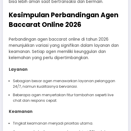
bisa lebih aman saat bertransaksi dan bermain.
Kesimpulan Perbandingan Agen
Baccarat Online 2026
Perbandingan agen baccarat online di tahun 2026
menunjukkan variasi yang signifikan dalam layanan dan
keamanan. Setiap agen memiliki keunggulan dan
kelemahan yang perlu dipertimbangkan.
Layanan
Sebagian besar agen menawarkan layanan pelanggan
24/7, namun kualitasnya bervariasi.
Beberapa agen menyertakan fitur tambahan seperti live
chat dan respons cepat.
Keamanan
Tingkat keamanan menjadi prioritas utama.