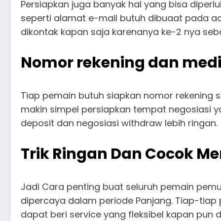
Persiapkan juga banyak hal yang bisa diperl
seperti alamat e-mail butuh dibuaat pada a
dikontak kapan saja karenanya ke-2 nya sebag
Nomor rekening dan media 
Tiap pemain butuh siapkan nomor rekening s
makin simpel persiapkan tempat negosiasi y
deposit dan negosiasi withdraw lebih ringan.
Trik Ringan Dan Cocok Me
Jadi Cara penting buat seluruh pemain pemul
dipercaya dalam periode Panjang. Tiap-tiap 
dapat beri service yang fleksibel kapan pun