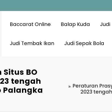
Baccarat Online
Balap Kuda
Judi
Judi Tembak Ikan
Judi Sepak Bola
 Situs BO
023 tengah
Peraturan Prasy
o Palangka
2023 tengah