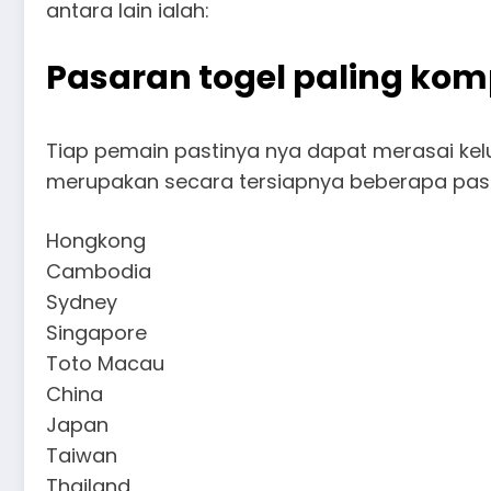
antara lain ialah:
Pasaran togel paling kom
Tiap pemain pastinya nya dapat merasai k
merupakan secara tersiapnya beberapa pasara
Hongkong
Cambodia
Sydney
Singapore
Toto Macau
China
Japan
Taiwan
Thailand