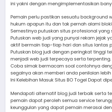
ini yakni dengan mengimplementasikan banyak
Pemain perlu pastikan sesuatu background w
hukum apapun itu dan tak pernah alami blokir
Semestinya putuskan situs profesional yang
Putuskan web judi yang punyai rekam jejak y
aktif bermain tiap-tiap hari dan situs lant
Putuskan blog judi dengan peringkat tinggi t
menjadi web judi terpecaya serta terpenting.
Coba simak bermacam soal contohnya dengan 
segalnya akan memberi anda penilaian lebih 
Ini Kelebihan Masuk Situs BO Togel Dapat di
Mendapati alternatif blog judi terbaik serta 
pemain dapat peroleh semua service terungg
keunggulan yang dapat pemain merasai deng