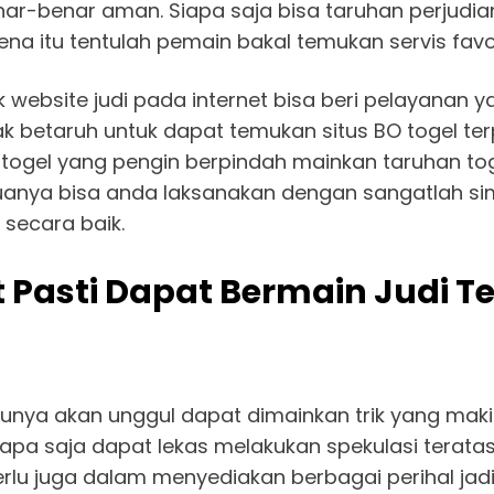
benar-benar aman. Siapa saja bisa taruhan perjudi
ena itu tentulah pemain bakal temukan servis fav
 website judi pada internet bisa beri pelayanan
yak betaruh untuk dapat temukan situs BO togel te
togel yang pengin berpindah mainkan taruhan tog
uanya bisa anda laksanakan dengan sangatlah sim
secara baik.
t Pasti Dapat Bermain Judi T
tunya akan unggul dapat dimainkan trik yang mak
u siapa saja dapat lekas melakukan spekulasi terat
perlu juga dalam menyediakan berbagai perihal jad