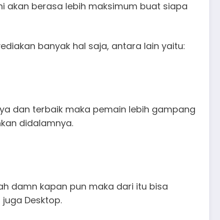
u ini akan berasa lebih maksimum buat siapa
diakan banyak hal saja, antara lain yaitu:
caya dan terbaik maka pemain lebih gampang
hkan didalamnya.
ah damn kapan pun maka dari itu bisa
 juga Desktop.