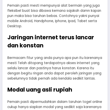
Pemain pasti mesti mempunyai alat bermain yang juga
fleksibel buat bisa dibawa kemana sajakah damn kapan
pun maka bisa taruhan bebas. Contohnya yakni punyai
mobile Android, Handphone, Iphone, Ipad, Tabet serta
Desktop.
Jaringan internet terus lancar
dan konstan
Bermacam fitur yang anda punya apa pun itu karenanya
mesti Telah ditopang terdapatnya akses internet yang
selalu lancar dan pastinya harus konstan. Karena itu
dengan begitu ringan anda dapat peroleh jaringan yang
sebelumnya tidak pernah ada kendala sedikit lantas.
Modal uang asli rupiah
Pemain pasti dipermudahkan dalam taruhan togel online
cukup hanya siapkan modal yang sedikit saja karenanya