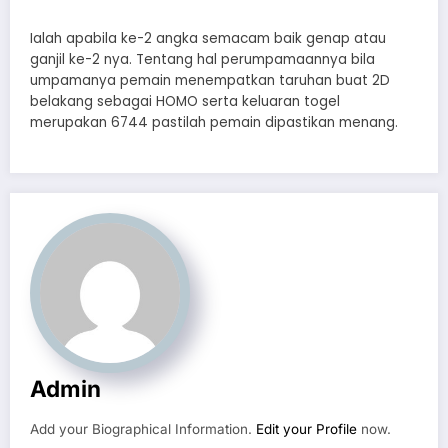
Ialah apabila ke-2 angka semacam baik genap atau
ganjil ke-2 nya. Tentang hal perumpamaannya bila
umpamanya pemain menempatkan taruhan buat 2D
belakang sebagai HOMO serta keluaran togel
merupakan 6744 pastilah pemain dipastikan menang.
Admin
Add your Biographical Information.
Edit your Profile
now.