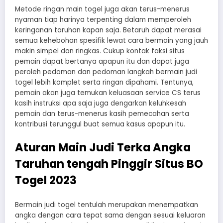
Metode ringan main togel juga akan terus-menerus
nyaman tiap harinya terpenting dalam memperoleh
keringanan taruhan kapan saja. Betaruh dapat merasai
semua kehebohan spesifik lewat cara bermain yang jauh
makin simpel dan ringkas. Cukup kontak faksi situs
pemain dapat bertanya apapun itu dan dapat juga
peroleh pedoman dan pedoman langkah bermain judi
togel lebih komplet serta ringan dipahami. Tentunya,
pemain akan juga temukan keluasaan service CS terus
kasih instruksi apa saja juga dengarkan keluhkesah
pemain dan terus-menerus kasih pemecahan serta
kontribusi terunggul buat semua kasus apapun itu.
Aturan Main Judi Terka Angka
Taruhan tengah Pinggir Situs BO
Togel 2023
Bermain judi togel tentulah merupakan menempatkan
angka dengan cara tepat sama dengan sesuai keluaran