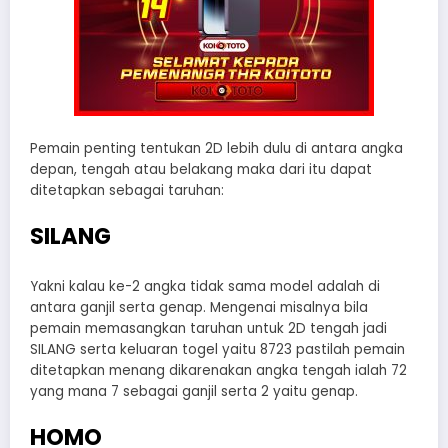
Pemain penting tentukan 2D lebih dulu di antara angka
depan, tengah atau belakang maka dari itu dapat
ditetapkan sebagai taruhan:
SILANG
Yakni kalau ke-2 angka tidak sama model adalah di
antara ganjil serta genap. Mengenai misalnya bila
pemain memasangkan taruhan untuk 2D tengah jadi
SILANG serta keluaran togel yaitu 8723 pastilah pemain
ditetapkan menang dikarenakan angka tengah ialah 72
yang mana 7 sebagai ganjil serta 2 yaitu genap.
HOMO