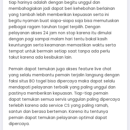
tiap harinya adalah dengan begitu unggul dan
membahagiakan jadi dapat beri kehebohan berlainan
yang tambah lebih memberikan kepuasan serta ini
begitu nyaman buat siapa-siapa saja bisa memutuskan
pelbagai ragam taruhan togel terpilih. Dengan
pelayanan akses 24 jam non stop karena itu dimulai
dengan pagi sampai malam hari tentu bakal kasih
keuntungan serta keamanan memastikan waktu serta
tempat untuk bermain setiap saat tanpa ada perlu
takut karena ada kesibukan lain.
Pemain dapat temukan juga akses feature live chat
yang selalu membantu pemain terjalin langsung dengan
faksi situs BO togel bisa dipercaya maka dapat selalu
mendapati pelayanan terbaiik yang paling unggul dan
pastinya memberikan kepuasan. Tiap-tiap pemain
dapat temukan semua servis unggulan paling dipercaya
terlebih karena ada service CS yang paling ramah,
santun dan berasa berteman. Karena itu tentunya
pemain dapat temukan pelayanan optimal dapat
dipercaya.