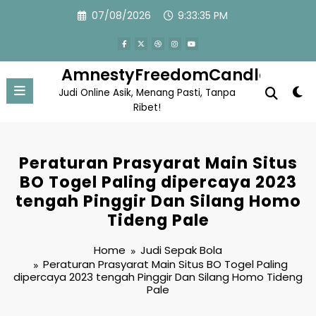
Skip
07/08/2026
9:33:36 PM
to
content
AmnestyFreedomCandles
Judi Online Asik, Menang Pasti, Tanpa
Ribet!
Peraturan Prasyarat Main Situs
BO Togel Paling dipercaya 2023
tengah Pinggir Dan Silang Homo
Tideng Pale
Home
Judi Sepak Bola
Peraturan Prasyarat Main Situs BO Togel Paling
dipercaya 2023 tengah Pinggir Dan Silang Homo Tideng
Pale