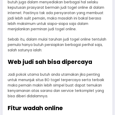
butuh juga dalam menyediakan berbagai hal selaku
keputusan prasyarat bermain judi togel online di dalam
internet. Pastinya tak ada persyaratan yang membuat
jadi lebih sulit pemain, maka masalah ini bakal berasa
lebih maksimum untuk siapa-siapa saja dalam
menjalankan perminan judi togel online.
Sebab itu, dalam mulai taruhan judi togel online tentulah
pemula hanya butuh persiapkan berbagai perihal saja,
salah satunya ialah:
Web judi sah bisa dipercaya
Jadi pokok utama butuh anda utamakan jika penting
untuk menunjuk situs BO togel terpercaya serta terbaik
maka pemain makin lebih simpel buat dapat temukan
kenyamanan atas sarana dan service terkomplet yang
bisa diberi didalamnya.
Fitur wadah online