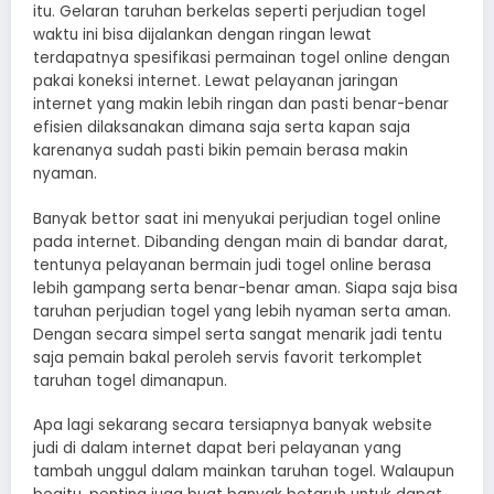
itu. Gelaran taruhan berkelas seperti perjudian togel
waktu ini bisa dijalankan dengan ringan lewat
terdapatnya spesifikasi permainan togel online dengan
pakai koneksi internet. Lewat pelayanan jaringan
internet yang makin lebih ringan dan pasti benar-benar
efisien dilaksanakan dimana saja serta kapan saja
karenanya sudah pasti bikin pemain berasa makin
nyaman.
Banyak bettor saat ini menyukai perjudian togel online
pada internet. Dibanding dengan main di bandar darat,
tentunya pelayanan bermain judi togel online berasa
lebih gampang serta benar-benar aman. Siapa saja bisa
taruhan perjudian togel yang lebih nyaman serta aman.
Dengan secara simpel serta sangat menarik jadi tentu
saja pemain bakal peroleh servis favorit terkomplet
taruhan togel dimanapun.
Apa lagi sekarang secara tersiapnya banyak website
judi di dalam internet dapat beri pelayanan yang
tambah unggul dalam mainkan taruhan togel. Walaupun