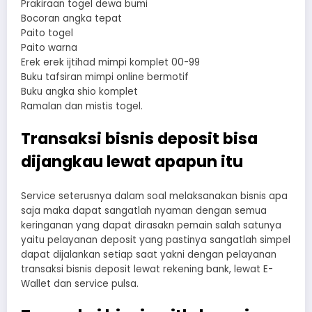
Prakiraan togel dewa bumi
Bocoran angka tepat
Paito togel
Paito warna
Erek erek ijtihad mimpi komplet 00-99
Buku tafsiran mimpi online bermotif
Buku angka shio komplet
Ramalan dan mistis togel.
Transaksi bisnis deposit bisa
dijangkau lewat apapun itu
Service seterusnya dalam soal melaksanakan bisnis apa
saja maka dapat sangatlah nyaman dengan semua
keringanan yang dapat dirasakn pemain salah satunya
yaitu pelayanan deposit yang pastinya sangatlah simpel
dapat dijalankan setiap saat yakni dengan pelayanan
transaksi bisnis deposit lewat rekening bank, lewat E-
Wallet dan service pulsa.