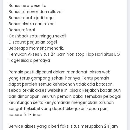
Bonus new peserta
Bonus turnover dan rollover
Bonus rebate judi togel
Bonus ekstra cari rekan
Bonus referal
Cashback satu minggu sekali
Discount perjudian togel
Beberapa moment menarik.
Temukan Akses Situs 24 Jam Non stop Tiap Hari Situs BO
Togel Bisa dipercaya
Pemain pasti dipenuhi dalam mendapati akses web
yang terus gampang sehari-harinya. Tentu pemain
dapat peroleh semua kehebohan tidak ada batasan
sebab teknik akses website ini bisa dikerjakan kapan pun
dan dimanapun. Seluruh pemain bakal temukan pelbagai
keuntungan serta kenyamanan mengerjakan taruhan
sangat fleksibel yang dapat dikerjakan kapan pun
secara full-time.
Service akses yang diberi faksi situs merupakan 24 jam