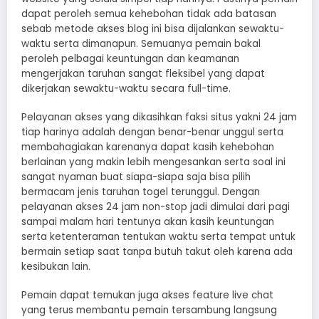
dapat peroleh semua kehebohan tidak ada batasan
sebab metode akses blog ini bisa dijalankan sewaktu-
waktu serta dimanapun. Semuanya pemain bakal
peroleh pelbagai keuntungan dan keamanan
mengerjakan taruhan sangat fleksibel yang dapat
dikerjakan sewaktu-waktu secara full-time.
Pelayanan akses yang dikasihkan faksi situs yakni 24 jam
tiap harinya adalah dengan benar-benar unggul serta
membahagiakan karenanya dapat kasih kehebohan
berlainan yang makin lebih mengesankan serta soal ini
sangat nyaman buat siapa-siapa saja bisa pilih
bermacam jenis taruhan togel terunggul. Dengan
pelayanan akses 24 jam non-stop jadi dimulai dari pagi
sampai malam hari tentunya akan kasih keuntungan
serta ketenteraman tentukan waktu serta tempat untuk
bermain setiap saat tanpa butuh takut oleh karena ada
kesibukan lain.
Pemain dapat temukan juga akses feature live chat
yang terus membantu pemain tersambung langsung