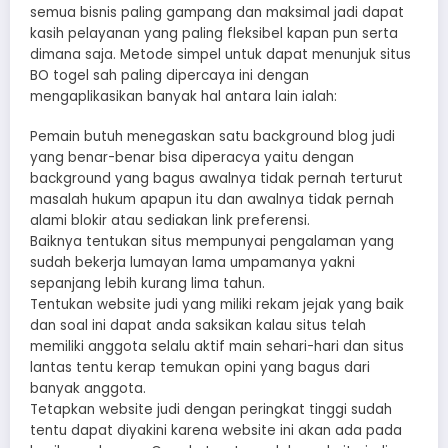
semua bisnis paling gampang dan maksimal jadi dapat
kasih pelayanan yang paling fleksibel kapan pun serta
dimana saja. Metode simpel untuk dapat menunjuk situs
BO togel sah paling dipercaya ini dengan
mengaplikasikan banyak hal antara lain ialah:
Pemain butuh menegaskan satu background blog judi
yang benar-benar bisa diperacya yaitu dengan
background yang bagus awalnya tidak pernah terturut
masalah hukum apapun itu dan awalnya tidak pernah
alami blokir atau sediakan link preferensi.
Baiknya tentukan situs mempunyai pengalaman yang
sudah bekerja lumayan lama umpamanya yakni
sepanjang lebih kurang lima tahun.
Tentukan website judi yang miliki rekam jejak yang baik
dan soal ini dapat anda saksikan kalau situs telah
memiliki anggota selalu aktif main sehari-hari dan situs
lantas tentu kerap temukan opini yang bagus dari
banyak anggota.
Tetapkan website judi dengan peringkat tinggi sudah
tentu dapat diyakini karena website ini akan ada pada