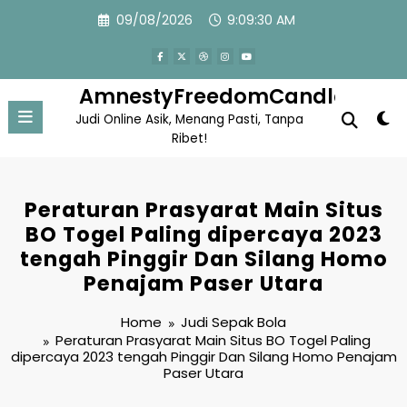
Skip
09/08/2026
9:09:30 AM
to
content
AmnestyFreedomCandles
Judi Online Asik, Menang Pasti, Tanpa
Ribet!
Peraturan Prasyarat Main Situs
BO Togel Paling dipercaya 2023
tengah Pinggir Dan Silang Homo
Penajam Paser Utara
Home
Judi Sepak Bola
Peraturan Prasyarat Main Situs BO Togel Paling
dipercaya 2023 tengah Pinggir Dan Silang Homo Penajam
Paser Utara