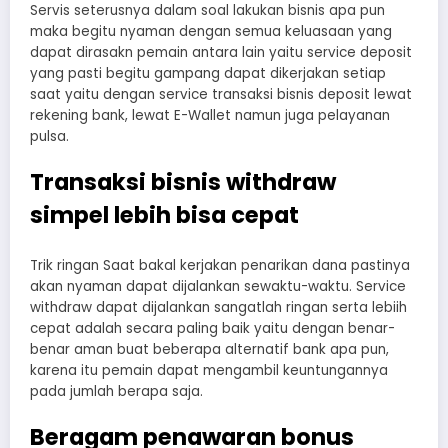
Servis seterusnya dalam soal lakukan bisnis apa pun
maka begitu nyaman dengan semua keluasaan yang
dapat dirasakn pemain antara lain yaitu service deposit
yang pasti begitu gampang dapat dikerjakan setiap
saat yaitu dengan service transaksi bisnis deposit lewat
rekening bank, lewat E-Wallet namun juga pelayanan
pulsa.
Transaksi bisnis withdraw
simpel lebih bisa cepat
Trik ringan Saat bakal kerjakan penarikan dana pastinya
akan nyaman dapat dijalankan sewaktu-waktu. Service
withdraw dapat dijalankan sangatlah ringan serta lebiih
cepat adalah secara paling baik yaitu dengan benar-
benar aman buat beberapa alternatif bank apa pun,
karena itu pemain dapat mengambil keuntungannya
pada jumlah berapa saja.
Beragam penawaran bonus