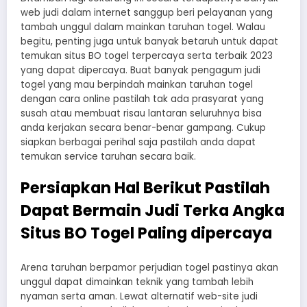
web judi dalam internet sanggup beri pelayanan yang
tambah unggul dalam mainkan taruhan togel. Walau
begitu, penting juga untuk banyak betaruh untuk dapat
temukan situs BO togel terpercaya serta terbaik 2023
yang dapat dipercaya. Buat banyak pengagum judi
togel yang mau berpindah mainkan taruhan togel
dengan cara online pastilah tak ada prasyarat yang
susah atau membuat risau lantaran seluruhnya bisa
anda kerjakan secara benar-benar gampang. Cukup
siapkan berbagai perihal saja pastilah anda dapat
temukan service taruhan secara baik.
Persiapkan Hal Berikut Pastilah
Dapat Bermain Judi Terka Angka
Situs BO Togel Paling dipercaya
Arena taruhan berpamor perjudian togel pastinya akan
unggul dapat dimainkan teknik yang tambah lebih
nyaman serta aman. Lewat alternatif web-site judi