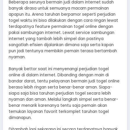
Beberapa serunya bermain judi dalam internet sudah
banyak dirasa untuk semuanya macam permainan
apapun itu. Arena taruhan berpamor seperti perjudian
togel waktu ini bisa dilakukan dengan cara ringan lewat
terdapatnya feature permainan togel online dengan
pakai sambungan internet. Lewat service sambungan
internet yang tambah lebih simpel dan pastinya
sangatlah efisien dijalankan dimana saja serta kapan
pun jadi tentunya membikin pemain terasa bertambah
nyaman.
Banyak bettor saat ini menyenangi perjudian togel
online di dalam internet. Dibanding dengan main di
bandar darat, tentu pelayanan bermain judi togel online
berasa lebih ringan serta benar-benar aman. Siapa-
siapa saja bisa taruhan perjudian togel secara lebih
nyaman dan aman. Melalui langkah simpel serta benar-
benar menarik karenanya tentu saja pemain akan
temukan layanan favorit terkomplet taruhan togel
dimanapun.
Ditambah lagi sekarang ini secara terdapatnya banyak