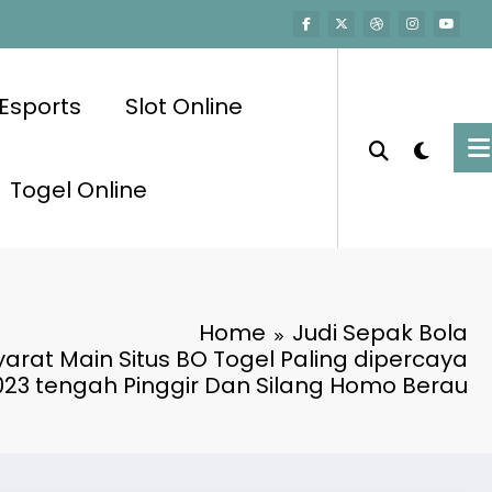
 Esports
Slot Online
Togel Online
Home
Judi Sepak Bola
arat Main Situs BO Togel Paling dipercaya
023 tengah Pinggir Dan Silang Homo Berau