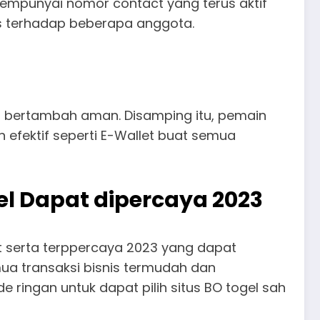
mempunyai nomor contact yang terus aktif
itus terhadap beberapa anggota.
ya bertambah aman. Disamping itu, pemain
efektif seperti E-Wallet buat semua
l Dapat dipercaya 2023
at serta terppercaya 2023 yang dapat
ua transaksi bisnis termudah dan
 ringan untuk dapat pilih situs BO togel sah