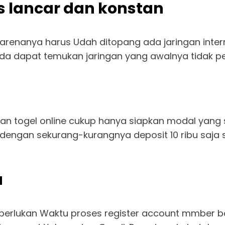
s lancar dan konstan
renanya harus Udah ditopang ada jaringan intern
a dapat temukan jaringan yang awalnya tidak per
 togel online cukup hanya siapkan modal yang sed
gan sekurang-kurangnya deposit 10 ribu saja ser
a
iperlukan Waktu proses register account mmber 