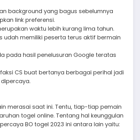
engan background yang bagus sebelumnya
kan link preferensi.
rupakan waktu lebih kurang lima tahun.
s udah memiliki peserta terus aktif bermain
ada pada hasil penelusuran Google teratas
ksi CS buat bertanya berbagai perihal jadi
 dipercaya.
n merasai saat ini. Tentu, tiap-tiap pemain
ruhan togel online. Tentang hal keunggulan
caya BO togel 2023 ini antara lain yaitu: