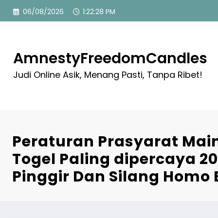
Skip
06/08/2026
1:22:29 PM
to
content
AmnestyFreedomCandles
Judi Online Asik, Menang Pasti, Tanpa Ribet!
Peraturan Prasyarat Main
Togel Paling dipercaya 2
Pinggir Dan Silang Homo