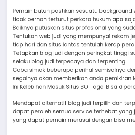
Pemain butuh pastikan sesuatu background 
tidak pernah terturut perkara hukum apa saja
Baiknya putuskan situs profesional yang s
Tentukan web judi yang mempunyai rekam jejak
tiap hari dan situs lantas tentulah kerap pe
Tetapkan blog judi dengan peringkat tinggi 
selaku blog judi terpecaya dan terpenting.
Coba simak beberapa perihal semisalnya den
segalnya akan memberikan anda pemikiran le
Ini Kelebihan Masuk Situs BO Togel Bisa dipe
Mendapat alternatif blog judi terpilih dan t
dapat peroleh semua service terhebat yang 
yang dapat pemain merasai dengan bisa menu