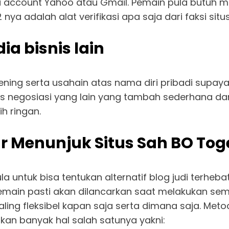
 di account Yahoo atau Gmail. Pemain pula butuh 
 nya adalah alat verifikasi apa saja dari faksi s
a bisnis lain
ening serta usahain atas nama diri pribadi supa
s negosiasi yang lain yang tambah sederhana dan 
h ringan.
 Menunjuk Situs Sah BO Toge
a untuk bisa tentukan alternatif blog judi terheb
emain pasti akan dilancarkan saat melakukan sem
ng fleksibel kapan saja serta dimana saja. Metode
ikan banyak hal salah satunya yakni: