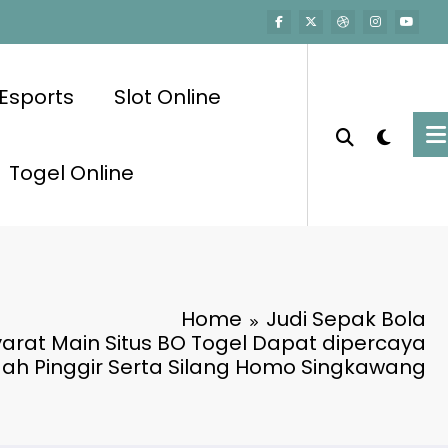
 Esports
Slot Online
Togel Online
Home
Judi Sepak Bola
arat Main Situs BO Togel Dapat dipercaya
gah Pinggir Serta Silang Homo Singkawang