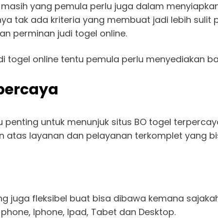
di masih yang pemula perlu juga dalam menyiapkan
nya tak ada kriteria yang membuat jadi lebih sulit 
 perminan judi togel online.
i togel online tentu pemula perlu menyediakan ban
ipercaya
penting untuk menunjuk situs BO togel terpercay
atas layanan dan pelayanan terkomplet yang bis
yang juga fleksibel buat bisa dibawa kemana saja
-phone, Iphone, Ipad, Tabet dan Desktop.