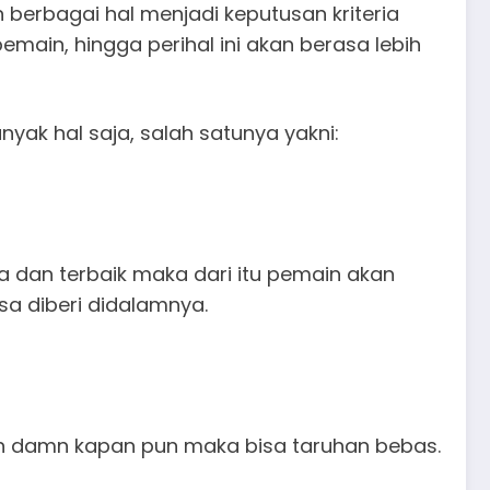
 berbagai hal menjadi keputusan kriteria
pemain, hingga perihal ini akan berasa lebih
yak hal saja, salah satunya yakni:
a dan terbaik maka dari itu pemain akan
a diberi didalamnya.
kah damn kapan pun maka bisa taruhan bebas.