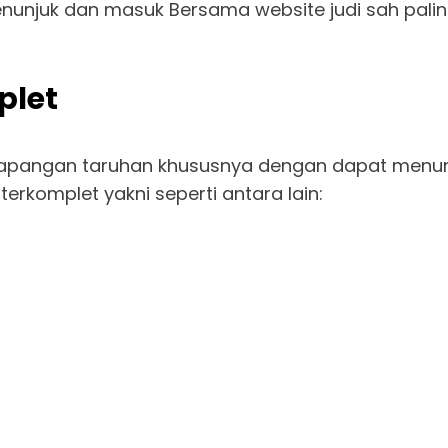
njuk dan masuk Bersama website judi sah paling 
plet
elapangan taruhan khususnya dengan dapat menu
rkomplet yakni seperti antara lain: