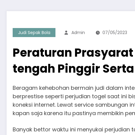
Judi Sepak Bola
Admin
07/05/2023
Peraturan Prasyarat
tengah Pinggir Sert
Beragam kehebohan bermain judi dalam inte
berprestise seperti perjudian togel saat ini 
koneksi internet. Lewat service sambungan in
kapan saja karena itu pastinya membikin p
Banyak bettor waktu ini menyukai perjudian 