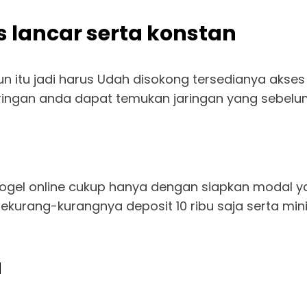
 lancar serta konstan
itu jadi harus Udah disokong tersedianya akses in
ringan anda dapat temukan jaringan yang sebelum
ogel online cukup hanya dengan siapkan modal yang
urang-kurangnya deposit 10 ribu saja serta min
a