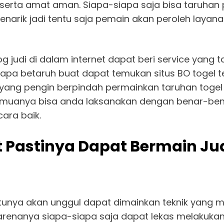
el serta amat aman. Siapa-siapa saja bisa taruhan
arik jadi tentu saja pemain akan peroleh layana
g judi di dalam internet dapat beri service yang
erapa betaruh buat dapat temukan situs BO togel 
 yang pengin berpindah permainkan taruhan togel d
emuanya bisa anda laksanakan dengan benar-bena
ara baik.
t Pastinya Dapat Bermain Jud
ntunya akan unggul dapat dimainkan teknik yang 
 karenanya siapa-siapa saja dapat lekas melakukan 