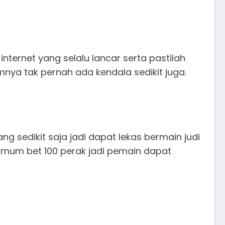
ternet yang selalu lancar serta pastilah
nya tak pernah ada kendala sedikit juga.
 sedikit saja jadi dapat lekas bermain judi
imum bet 100 perak jadi pemain dapat