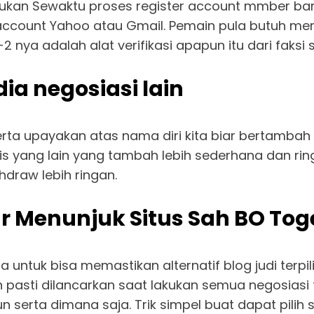
rlukan Sewaktu proses register account mmber bar
 account Yahoo atau Gmail. Pemain pula butuh me
2 nya adalah alat verifikasi apapun itu dari faksi
ia negosiasi lain
rta upayakan atas nama diri kita biar bertambah 
 yang lain yang tambah lebih sederhana dan ring
hdraw lebih ringan.
 Menunjuk Situs Sah BO Toge
 untuk bisa memastikan alternatif blog judi terp
n pasti dilancarkan saat lakukan semua negosia
n serta dimana saja. Trik simpel buat dapat pilih s