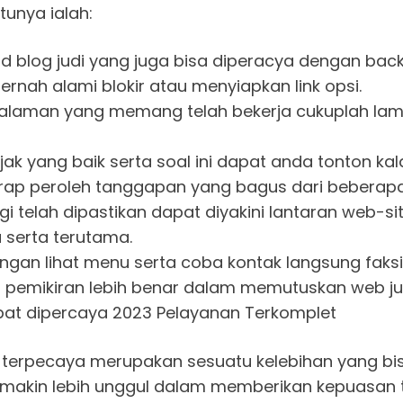
unya ialah:
 blog judi yang juga bisa diperacya dengan back
rnah alami blokir atau menyiapkan link opsi.
laman yang memang telah bekerja cukuplah lama
k yang baik serta soal ini dapat anda tonton kala
 kerap peroleh tanggapan yang bagus dari beberap
gi telah dipastikan dapat diyakini lantaran web-si
 serta terutama.
gan lihat menu serta coba kontak langsung faksi
pemikiran lebih benar dalam memutuskan web jud
Dapat dipercaya 2023 Pelayanan Terkomplet
ta terpecaya merupakan sesuatu kelebihan yang bis
emakin lebih unggul dalam memberikan kepuasan ta