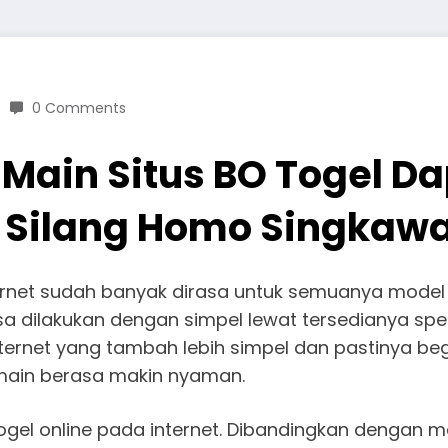
0 Comments
 Main Situs BO Togel D
a Silang Homo Singkaw
rnet sudah banyak dirasa untuk semuanya model
bisa dilakukan dengan simpel lewat tersedianya sp
ternet yang tambah lebih simpel dan pastinya beg
emain berasa makin nyaman.
togel online pada internet. Dibandingkan dengan m