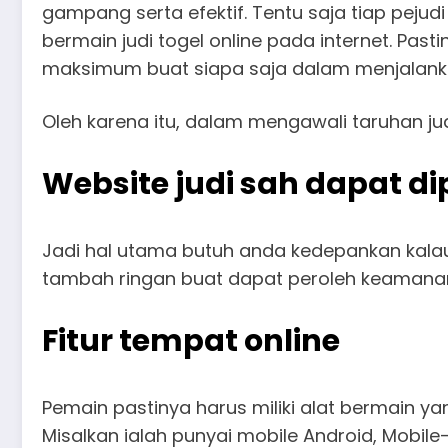
gampang serta efektif. Tentu saja tiap peju
bermain judi togel online pada internet. Pasti
maksimum buat siapa saja dalam menjalankan
Oleh karena itu, dalam mengawali taruhan jud
Website judi sah dapat d
Jadi hal utama butuh anda kedepankan kalau 
tambah ringan buat dapat peroleh keamanan 
Fitur tempat online
Pemain pastinya harus miliki alat bermain 
Misalkan ialah punyai mobile Android, Mobile