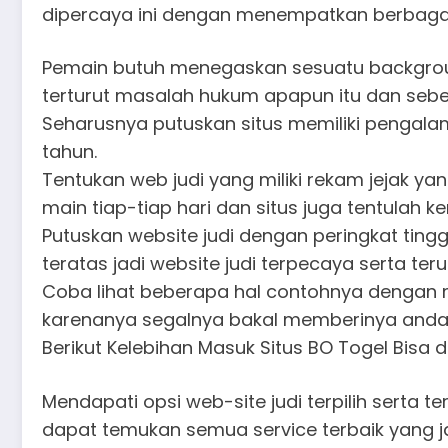
dipercaya ini dengan menempatkan berbagai h
Pemain butuh menegaskan sesuatu backgroun
terturut masalah hukum apapun itu dan sebelu
Seharusnya putuskan situs memiliki pengal
tahun.
Tentukan web judi yang miliki rekam jejak yan
main tiap-tiap hari dan situs juga tentulah 
Putuskan website judi dengan peringkat tingg
teratas jadi website judi terpecaya serta ter
Coba lihat beberapa hal contohnya dengan 
karenanya segalnya bakal memberinya anda p
Berikut Kelebihan Masuk Situs BO Togel Bisa
Mendapati opsi web-site judi terpilih serta 
dapat temukan semua service terbaik yang 