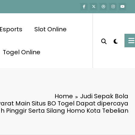
 Esports
Slot Online
Togel Online
Home
Judi Sepak Bola
arat Main Situs BO Togel Dapat dipercaya
h Pinggir Serta Silang Homo Kota Tebelian