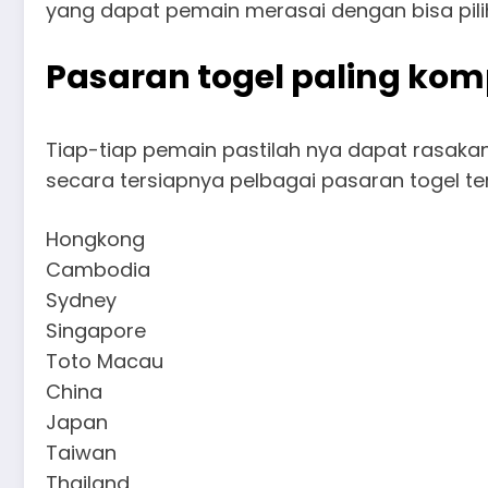
yang dapat pemain merasai dengan bisa pilih
Pasaran togel paling kom
Tiap-tiap pemain pastilah nya dapat rasak
secara tersiapnya pelbagai pasaran togel ter
Hongkong
Cambodia
Sydney
Singapore
Toto Macau
China
Japan
Taiwan
Thailand