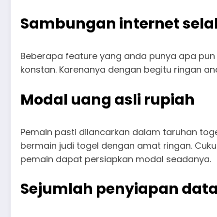
Sambungan internet sela
Beberapa feature yang anda punya apa pun it
konstan. Karenanya dengan begitu ringan and
Modal uang asli rupiah
Pemain pasti dilancarkan dalam taruhan toge
bermain judi togel dengan amat ringan. Cukup
pemain dapat persiapkan modal seadanya.
Sejumlah penyiapan dat