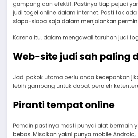
gampang dan efektif. Pastinya tiap pejudi 
judi togel online dalam internet. Pasti tak a
siapa-siapa saja dalam menjalankan perminan
Karena itu, dalam mengawali taruhan judi tog
Web-site judi sah paling 
Jadi pokok utama perlu anda kedepankan jika
lebih gampang untuk dapat peroleh ketenter
Piranti tempat online
Pemain pastinya mesti punyai alat bermain 
bebas. Misalkan yakni punya mobile Android,