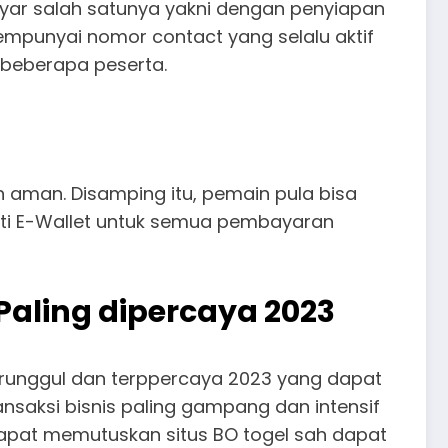
nyar salah satunya yakni dengan penyiapan
mpunyai nomor contact yang selalu aktif
a beberapa peserta.
 aman. Disamping itu, pemain pula bisa
erti E-Wallet untuk semua pembayaran
Paling dipercaya 2023
terunggul dan terppercaya 2023 yang dapat
nsaksi bisnis paling gampang dan intensif
 dapat memutuskan situs BO togel sah dapat