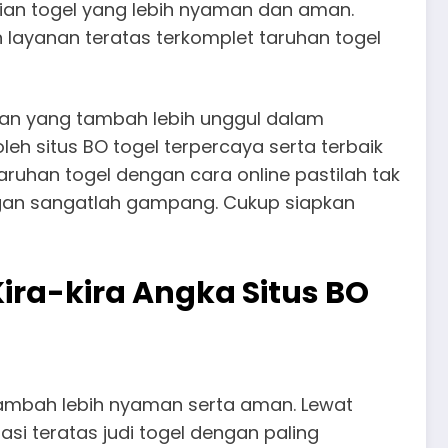
dian togel yang lebih nyaman dan aman.
layanan teratas terkomplet taruhan togel
anan yang tambah lebih unggul dalam
eh situs BO togel terpercaya serta terbaik
ruhan togel dengan cara online pastilah tak
ngan sangatlah gampang. Cukup siapkan
ira-kira Angka Situs BO
 tambah lebih nyaman serta aman. Lewat
asi teratas judi togel dengan paling