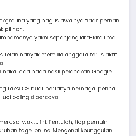
ckground yang bagus awalnya tidak pernah
 pilihan.
mpamanya yakni sepanjang kira-kira lima
us telah banyak memiliki anggota terus aktif
a.
ini bakal ada pada hasil pelacakan Google
 faksi CS buat bertanya berbagai perihal
udi paling dipercaya.
erasai waktu ini. Tentulah, tiap pemain
ruhan togel online. Mengenai keunggulan