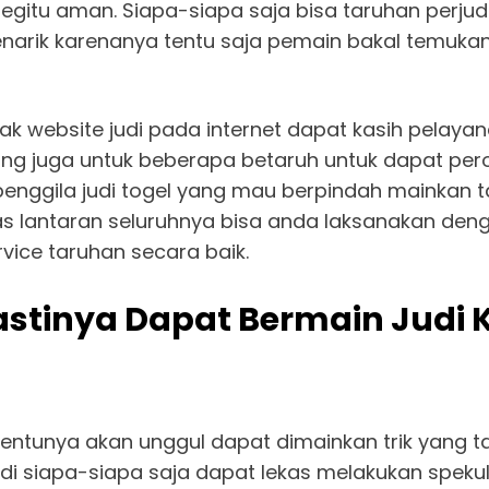
begitu aman. Siapa-siapa saja bisa taruhan perju
arik karenanya tentu saja pemain bakal temukan 
yak website judi pada internet dapat kasih pelay
ing juga untuk beberapa betaruh untuk dapat perol
nggila judi togel yang mau berpindah mainkan ta
s lantaran seluruhnya bisa anda laksanakan de
vice taruhan secara baik.
astinya Dapat Bermain Judi K
 tentunya akan unggul dapat dimainkan trik yang
jadi siapa-siapa saja dapat lekas melakukan spekul