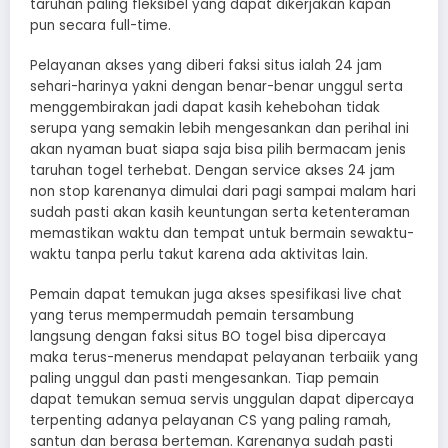
taruhan paling fleksibel yang dapat dikerjakan kapan
pun secara full-time.
Pelayanan akses yang diberi faksi situs ialah 24 jam
sehari-harinya yakni dengan benar-benar unggul serta
menggembirakan jadi dapat kasih kehebohan tidak
serupa yang semakin lebih mengesankan dan perihal ini
akan nyaman buat siapa saja bisa pilih bermacam jenis
taruhan togel terhebat. Dengan service akses 24 jam
non stop karenanya dimulai dari pagi sampai malam hari
sudah pasti akan kasih keuntungan serta ketenteraman
memastikan waktu dan tempat untuk bermain sewaktu-
waktu tanpa perlu takut karena ada aktivitas lain.
Pemain dapat temukan juga akses spesifikasi live chat
yang terus mempermudah pemain tersambung
langsung dengan faksi situs BO togel bisa dipercaya
maka terus-menerus mendapat pelayanan terbaiik yang
paling unggul dan pasti mengesankan. Tiap pemain
dapat temukan semua servis unggulan dapat dipercaya
terpenting adanya pelayanan CS yang paling ramah,
santun dan berasa berteman. Karenanya sudah pasti