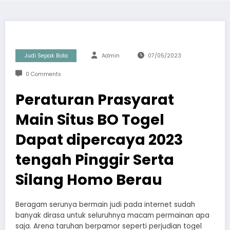
Judi Sepak Bola
Admin
07/05/2023
0 Comments
Peraturan Prasyarat
Main Situs BO Togel
Dapat dipercaya 2023
tengah Pinggir Serta
Silang Homo Berau
Beragam serunya bermain judi pada internet sudah
banyak dirasa untuk seluruhnya macam permainan apa
saja. Arena taruhan berpamor seperti perjudian togel