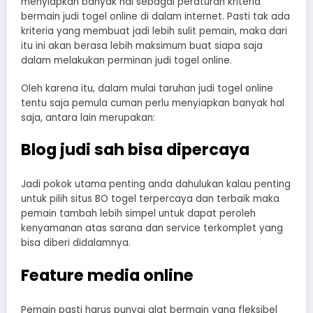
menyiapkan banyak hal sebagai peraturan kriteria
bermain judi togel online di dalam internet. Pasti tak ada
kriteria yang membuat jadi lebih sulit pemain, maka dari
itu ini akan berasa lebih maksimum buat siapa saja
dalam melakukan perminan judi togel online.
Oleh karena itu, dalam mulai taruhan judi togel online
tentu saja pemula cuman perlu menyiapkan banyak hal
saja, antara lain merupakan:
Blog judi sah bisa dipercaya
Jadi pokok utama penting anda dahulukan kalau penting
untuk pilih situs BO togel terpercaya dan terbaik maka
pemain tambah lebih simpel untuk dapat peroleh
kenyamanan atas sarana dan service terkomplet yang
bisa diberi didalamnya.
Feature media online
Pemain pasti harus punyai alat bermain yang fleksibel