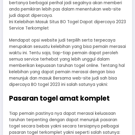
bertanya berbagai perihal jadi segalnya akan memberi
anda pemikiran lebih pas dalam menentukan web-site
judi dapat dipercaya.
Ini Kelebihan Masuk Situs BO Togel Dapat dipercaya 2023
Service Terkomplet
Mendapat opsi website judi terpilih serta terpecaya
merupakan sesuatu kelebihan yang bisa pemain merasai
waktu ini. Tentu saja, tiap-tiap pemain dapat peroleh
semua service terhebat yang lebih unggul dalam
memberikan kepuasan taruhan togel online. Tentang hal
kelebihan yang dapat pemain merasai dengan bisa
menunjuk dan masuk Bersama web-site judi sah bisa
dipercaya BO togel 2023 ini salah satunya yakni:
Pasaran togel amat komplet
Tiap pemain pastinya nya dapat merasai keluasaan
taruhan terpenting dengan dapat menunjuk pasaran
togel secara bebas yakni secara tersiapnya pelbagai
pasaran togel terkomplet yakni seperti salah satunya: