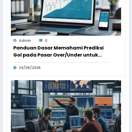
Admin
0
Panduan Dasar Memahami Prediksi
Gol pada Pasar Over/Under untuk
Pemula
24/06/2026