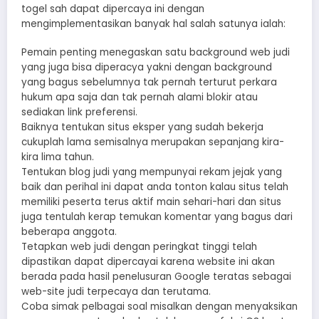
togel sah dapat dipercaya ini dengan
mengimplementasikan banyak hal salah satunya ialah:
Pemain penting menegaskan satu background web judi
yang juga bisa diperacya yakni dengan background
yang bagus sebelumnya tak pernah terturut perkara
hukum apa saja dan tak pernah alami blokir atau
sediakan link preferensi.
Baiknya tentukan situs eksper yang sudah bekerja
cukuplah lama semisalnya merupakan sepanjang kira-
kira lima tahun.
Tentukan blog judi yang mempunyai rekam jejak yang
baik dan perihal ini dapat anda tonton kalau situs telah
memiliki peserta terus aktif main sehari-hari dan situs
juga tentulah kerap temukan komentar yang bagus dari
beberapa anggota.
Tetapkan web judi dengan peringkat tinggi telah
dipastikan dapat dipercayai karena website ini akan
berada pada hasil penelusuran Google teratas sebagai
web-site judi terpecaya dan terutama.
Coba simak pelbagai soal misalkan dengan menyaksikan