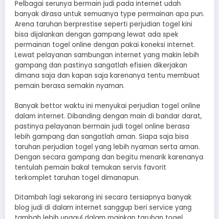
Pelbagai serunya bermain judi pada internet udah
banyak dirasa untuk semuanya type permainan apa pun.
Arena taruhan berprestise seperti perjudian togel kini
bisa dijalankan dengan gampang lewat ada spek
permainan togel online dengan pakai koneksi internet.
Lewat pelayanan sambungan internet yang makin lebih
gampang dan pastinya sangatlah efisien dikerjakan
dimana saja dan kapan saja karenanya tentu membuat
pemain berasa semakin nyaman.
Banyak bettor waktu ini menyukai perjudian togel online
dalam internet. Dibanding dengan main di bandar darat,
pastinya pelayanan bermain judi togel online berasa
lebih gampang dan sangatlah aman. Siapa saja bisa
taruhan perjudian togel yang lebih nyaman serta aman.
Dengan secara gampang dan begitu menarik karenanya
tentulah pemain bakal temukan servis favorit
terkomplet taruhan togel dimanapun.
Ditambah lagi sekarang ini secara tersiapnya banyak
blog judi di dalam internet sanggup beri service yang
tambah lebih unggul dalam mainkan taruhan togel.