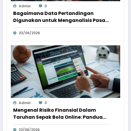
Admin
0
Bagaimana Data Pertandingan
Digunakan untuk Menganalisis Pasar
1X2 di Industri Perjudian
23/06/2026
Admin
0
Mengenal Risiko Finansial Dalam
Taruhan Sepak Bola Online: Panduan
Menyusun Strategi Cerdas
22/06/2026