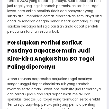
terbaik 2023 yang dapat dipercaya. Buat beberapa fans
judi togel yang ingin berubah permainkan taruhan togel
lewat cara online pastilah tidak ada prasyarat yang
susah atau membikin cemas dikarenakan semuanya bisa
anda laksanakan dengan benar-benar gampang. Cukup
siapkan berbagai hal saja pastilah anda dapat peroleh
pelayanan taruhan secara baik.
Persiapkan Perihal Berikut
Pastinya Dapat Bermain Judi
Kira-kira Angka Situs BO Togel
Paling dipercaya
Arena taruhan berprestise perjudian togel pastinya
sangat unggul dapat dimainkan trik yang tambah
nyaman serta aman. Lewat opsi website judi terpercaya
dan terbaik jadi siapa saja dapat lekas melakukan
spekulasi teratas judi togel yang termudah serta efektif.
Tentu saja tiap-tiap pelaku judi yang pemula penting