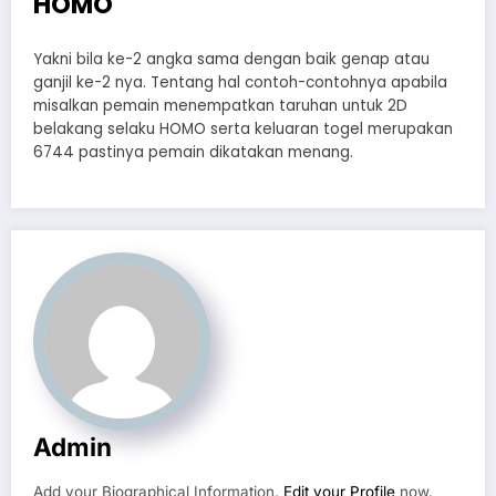
HOMO
Yakni bila ke-2 angka sama dengan baik genap atau
ganjil ke-2 nya. Tentang hal contoh-contohnya apabila
misalkan pemain menempatkan taruhan untuk 2D
belakang selaku HOMO serta keluaran togel merupakan
6744 pastinya pemain dikatakan menang.
Admin
Add your Biographical Information.
Edit your Profile
now.