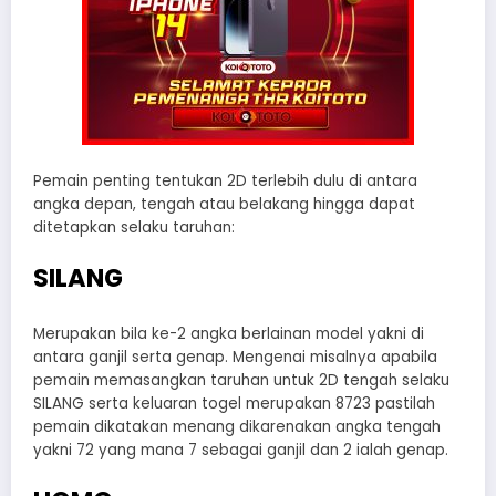
Pemain penting tentukan 2D terlebih dulu di antara
angka depan, tengah atau belakang hingga dapat
ditetapkan selaku taruhan:
SILANG
Merupakan bila ke-2 angka berlainan model yakni di
antara ganjil serta genap. Mengenai misalnya apabila
pemain memasangkan taruhan untuk 2D tengah selaku
SILANG serta keluaran togel merupakan 8723 pastilah
pemain dikatakan menang dikarenakan angka tengah
yakni 72 yang mana 7 sebagai ganjil dan 2 ialah genap.