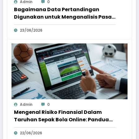
Admin
0
Bagaimana Data Pertandingan
Digunakan untuk Menganalisis Pasar
1X2 di Industri Perjudian
23/06/2026
Admin
0
Mengenal Risiko Finansial Dalam
Taruhan Sepak Bola Online: Panduan
Menyusun Strategi Cerdas
22/06/2026