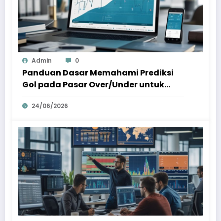
Admin
0
Panduan Dasar Memahami Prediksi
Gol pada Pasar Over/Under untuk
Pemula
24/06/2026