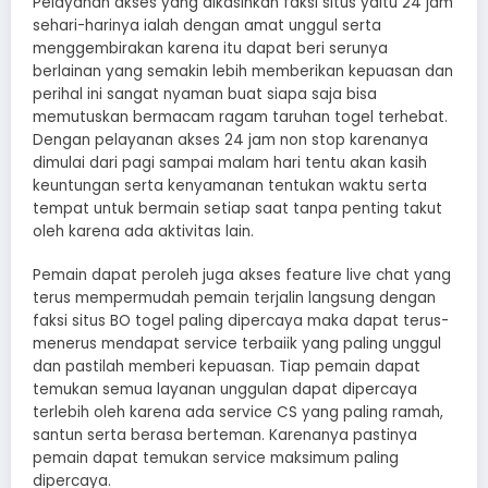
Pelayanan akses yang dikasihkan faksi situs yaitu 24 jam
sehari-harinya ialah dengan amat unggul serta
menggembirakan karena itu dapat beri serunya
berlainan yang semakin lebih memberikan kepuasan dan
perihal ini sangat nyaman buat siapa saja bisa
memutuskan bermacam ragam taruhan togel terhebat.
Dengan pelayanan akses 24 jam non stop karenanya
dimulai dari pagi sampai malam hari tentu akan kasih
keuntungan serta kenyamanan tentukan waktu serta
tempat untuk bermain setiap saat tanpa penting takut
oleh karena ada aktivitas lain.
Pemain dapat peroleh juga akses feature live chat yang
terus mempermudah pemain terjalin langsung dengan
faksi situs BO togel paling dipercaya maka dapat terus-
menerus mendapat service terbaiik yang paling unggul
dan pastilah memberi kepuasan. Tiap pemain dapat
temukan semua layanan unggulan dapat dipercaya
terlebih oleh karena ada service CS yang paling ramah,
santun serta berasa berteman. Karenanya pastinya
pemain dapat temukan service maksimum paling
dipercaya.