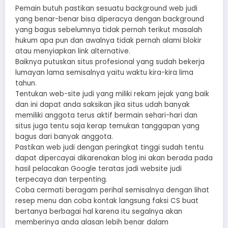
Pemain butuh pastikan sesuatu background web judi
yang benar-benar bisa diperacya dengan background
yang bagus sebelumnya tidak pernah terikut masalah
hukum apa pun dan awalnya tidak pernah alami blokir
atau menyiapkan link alternative.
Baiknya putuskan situs profesional yang sudah bekerja
lumayan lama semisalnya yaitu waktu kira-kira lima
tahun.
Tentukan web-site judi yang miliki rekam jejak yang baik
dan ini dapat anda saksikan jika situs udah banyak
memiliki anggota terus aktif bermain sehari-hari dan
situs juga tentu saja kerap temukan tanggapan yang
bagus dari banyak anggota.
Pastikan web judi dengan peringkat tinggi sudah tentu
dapat dipercayai dikarenakan blog ini akan berada pada
hasil pelacakan Google teratas jadi website judi
terpecaya dan terpenting.
Coba cermati beragam perihal semisalnya dengan lihat
resep menu dan coba kontak langsung faksi CS buat
bertanya berbagai hal karena itu segalnya akan
memberinya anda alasan lebih benar dalam