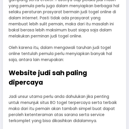
yang pemula perlu juga dalam menyiapkan berbagai hal
selaku peraturan prasyarat bermain judi togel online di
dalam internet. Pasti tidak ada prasyarat yang
membuat lebih sulit pemain, maka dari itu masalah ini
bakal berasa lebih maksimum buat siapa saja dalam
melakukan perminan judi togel online.
Oleh karena itu, dalam mengawali taruhan judi togel
online tentulah pemula perlu menyiapkan banyak hal
saja, antara lain merupakan:
Website judi sah paling
dipercaya
Jadi unsur utama perlu anda dahulukan jika penting
untuk menunjuk situs BO togel terpercaya serta terbaik
maka dari itu pemain akan tambah simpel buat dapat
peroleh ketenteraman atas sarana serta service
terkomplet yang bisa dikasihkan didalamnya.