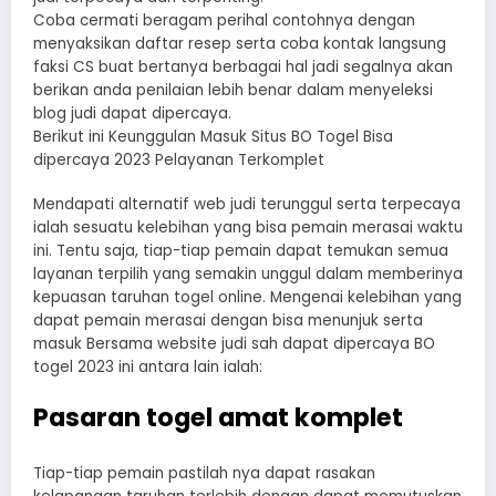
Coba cermati beragam perihal contohnya dengan
menyaksikan daftar resep serta coba kontak langsung
faksi CS buat bertanya berbagai hal jadi segalnya akan
berikan anda penilaian lebih benar dalam menyeleksi
blog judi dapat dipercaya.
Berikut ini Keunggulan Masuk Situs BO Togel Bisa
dipercaya 2023 Pelayanan Terkomplet
Mendapati alternatif web judi terunggul serta terpecaya
ialah sesuatu kelebihan yang bisa pemain merasai waktu
ini. Tentu saja, tiap-tiap pemain dapat temukan semua
layanan terpilih yang semakin unggul dalam memberinya
kepuasan taruhan togel online. Mengenai kelebihan yang
dapat pemain merasai dengan bisa menunjuk serta
masuk Bersama website judi sah dapat dipercaya BO
togel 2023 ini antara lain ialah:
Pasaran togel amat komplet
Tiap-tiap pemain pastilah nya dapat rasakan