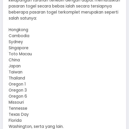
kelapangan taruhan terlebih dengan dapat memutuskan
pasaran togel secara bebas ialah secara tersiapnya
beberapa pasaran togel terkomplet merupakan seperti
salah satunya:
Hongkong
Cambodia
Sydney
Singapore
Toto Macau
China
Japan
Taiwan
Thailand
Oregon 1
Oregon 3
Oregon 6
Missouri
Tennesse
Texas Day
Florida
Washington, serta yang lain.