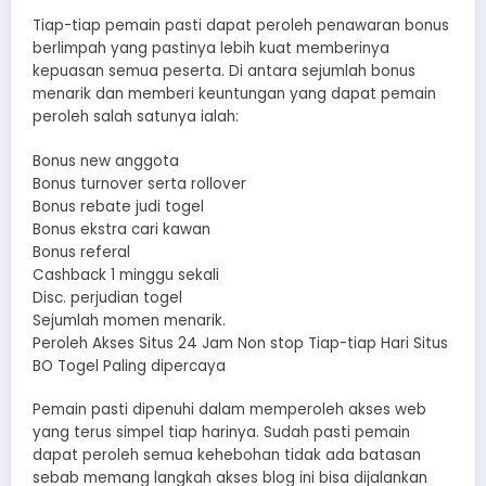
Tiap-tiap pemain pasti dapat peroleh penawaran bonus
berlimpah yang pastinya lebih kuat memberinya
kepuasan semua peserta. Di antara sejumlah bonus
menarik dan memberi keuntungan yang dapat pemain
peroleh salah satunya ialah:
Bonus new anggota
Bonus turnover serta rollover
Bonus rebate judi togel
Bonus ekstra cari kawan
Bonus referal
Cashback 1 minggu sekali
Disc. perjudian togel
Sejumlah momen menarik.
Peroleh Akses Situs 24 Jam Non stop Tiap-tiap Hari Situs
BO Togel Paling dipercaya
Pemain pasti dipenuhi dalam memperoleh akses web
yang terus simpel tiap harinya. Sudah pasti pemain
dapat peroleh semua kehebohan tidak ada batasan
sebab memang langkah akses blog ini bisa dijalankan