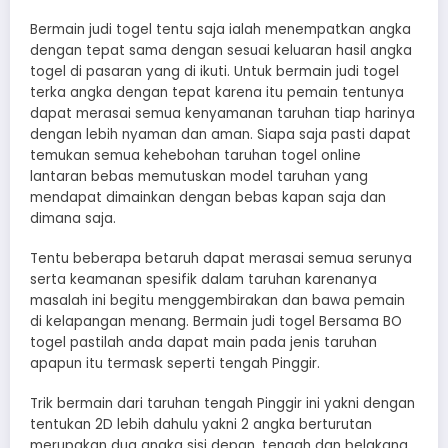
Bermain judi togel tentu saja ialah menempatkan angka
dengan tepat sama dengan sesuai keluaran hasil angka
togel di pasaran yang di ikuti. Untuk bermain judi togel
terka angka dengan tepat karena itu pemain tentunya
dapat merasai semua kenyamanan taruhan tiap harinya
dengan lebih nyaman dan aman. Siapa saja pasti dapat
temukan semua kehebohan taruhan togel online
lantaran bebas memutuskan model taruhan yang
mendapat dimainkan dengan bebas kapan saja dan
dimana saja.
Tentu beberapa betaruh dapat merasai semua serunya
serta keamanan spesifik dalam taruhan karenanya
masalah ini begitu menggembirakan dan bawa pemain
di kelapangan menang. Bermain judi togel Bersama BO
togel pastilah anda dapat main pada jenis taruhan
apapun itu termask seperti tengah Pinggir.
Trik bermain dari taruhan tengah Pinggir ini yakni dengan
tentukan 2D lebih dahulu yakni 2 angka berturutan
merupakan dua angka sisi depan, tengah dan belakang.