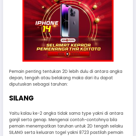
Pemain penting tentukan 2D lebih dulu di antara angka
depan, tengah atau belakang maka dari itu dapat
diputuskan sebagai taruhan:
SILANG
Yaitu kalau ke-2 angka tidak sama type yakni di antara
ganjil serta genap. Mengenai contoh-contohnya bila
pemain menempatkan taruhan untuk 2D tengah selaku
SILANG serta keluaran togel yakni 8723 pastilah pemain