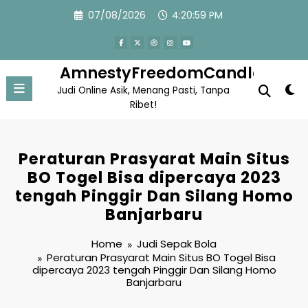
Skip
07/08/2026
4:21:00 PM
to
content
AmnestyFreedomCandles
Judi Online Asik, Menang Pasti, Tanpa
Ribet!
Peraturan Prasyarat Main Situs
BO Togel Bisa dipercaya 2023
tengah Pinggir Dan Silang Homo
Banjarbaru
Home
Judi Sepak Bola
Peraturan Prasyarat Main Situs BO Togel Bisa
dipercaya 2023 tengah Pinggir Dan Silang Homo
Banjarbaru