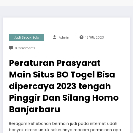
Judi Sepak Bola
Admin
13/05/2023
0 Comments
Peraturan Prasyarat
Main Situs BO Togel Bisa
dipercaya 2023 tengah
Pinggir Dan Silang Homo
Banjarbaru
Beragam kehebohan bermain judi pada internet udah
banyak dirasa untuk seluruhnya macam permainan apa