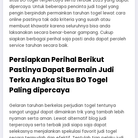
situs BO togel terpercaya serta terbaik 2023 yang dapat
dipercaya. Untuk beberapa pencinta judi togel yang
pengin berpindah permainkan taruhan togel lewat cara
online pastinya tak ada kriteria yang susah atau
membuat khawatir karena seluruhnya bisa anda
laksanakan secara benar-benar gampang. Cukup
siapkan berbagai perihal saja pasti anda dapat peroleh
service taruhan secara baik.
Persiapkan Perihal Berikut
Pastinya Dapat Bermain Judi
Terka Angka Situs BO Togel
Paling dipercaya
Gelaran taruhan berkelas perjudian togel tentunya
sangat unggul dapat dimainkan trik yang tambah lebih
nyaman serta aman. Lewat alternatif blog judi
terpercaya serta terbaik jadi siapa saja dapat
selekasnya menjalankan spekulasi favorit judi togel
secara termudah dan efektif. Tentulah tiap pelaku judi