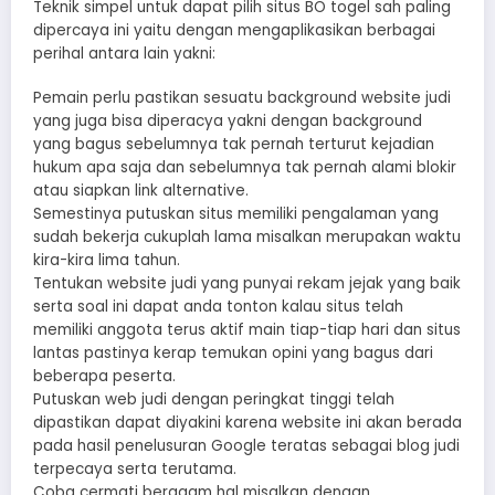
Teknik simpel untuk dapat pilih situs BO togel sah paling
dipercaya ini yaitu dengan mengaplikasikan berbagai
perihal antara lain yakni:
Pemain perlu pastikan sesuatu background website judi
yang juga bisa diperacya yakni dengan background
yang bagus sebelumnya tak pernah terturut kejadian
hukum apa saja dan sebelumnya tak pernah alami blokir
atau siapkan link alternative.
Semestinya putuskan situs memiliki pengalaman yang
sudah bekerja cukuplah lama misalkan merupakan waktu
kira-kira lima tahun.
Tentukan website judi yang punyai rekam jejak yang baik
serta soal ini dapat anda tonton kalau situs telah
memiliki anggota terus aktif main tiap-tiap hari dan situs
lantas pastinya kerap temukan opini yang bagus dari
beberapa peserta.
Putuskan web judi dengan peringkat tinggi telah
dipastikan dapat diyakini karena website ini akan berada
pada hasil penelusuran Google teratas sebagai blog judi
terpecaya serta terutama.
Coba cermati beragam hal misalkan dengan