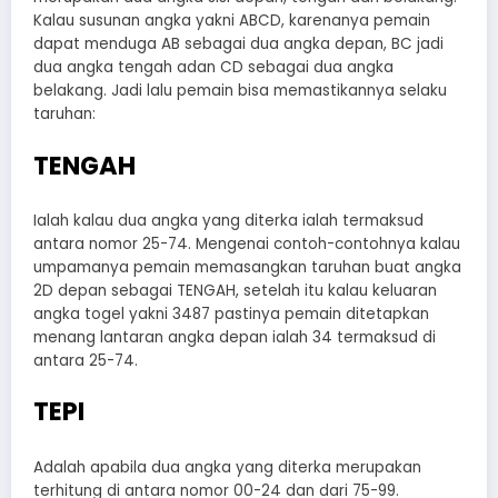
Kalau susunan angka yakni ABCD, karenanya pemain
dapat menduga AB sebagai dua angka depan, BC jadi
dua angka tengah adan CD sebagai dua angka
belakang. Jadi lalu pemain bisa memastikannya selaku
taruhan:
TENGAH
Ialah kalau dua angka yang diterka ialah termaksud
antara nomor 25-74. Mengenai contoh-contohnya kalau
umpamanya pemain memasangkan taruhan buat angka
2D depan sebagai TENGAH, setelah itu kalau keluaran
angka togel yakni 3487 pastinya pemain ditetapkan
menang lantaran angka depan ialah 34 termaksud di
antara 25-74.
TEPI
Adalah apabila dua angka yang diterka merupakan
terhitung di antara nomor 00-24 dan dari 75-99.