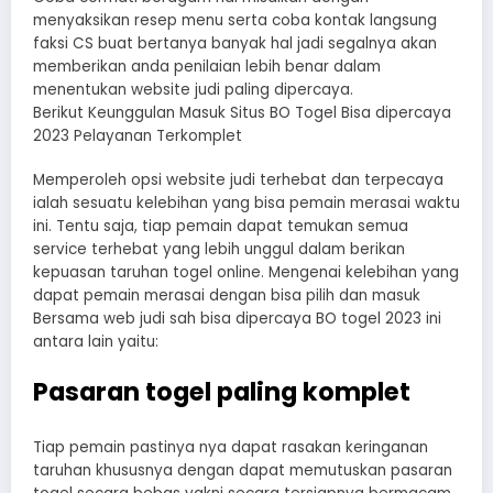
menyaksikan resep menu serta coba kontak langsung
faksi CS buat bertanya banyak hal jadi segalnya akan
memberikan anda penilaian lebih benar dalam
menentukan website judi paling dipercaya.
Berikut Keunggulan Masuk Situs BO Togel Bisa dipercaya
2023 Pelayanan Terkomplet
Memperoleh opsi website judi terhebat dan terpecaya
ialah sesuatu kelebihan yang bisa pemain merasai waktu
ini. Tentu saja, tiap pemain dapat temukan semua
service terhebat yang lebih unggul dalam berikan
kepuasan taruhan togel online. Mengenai kelebihan yang
dapat pemain merasai dengan bisa pilih dan masuk
Bersama web judi sah bisa dipercaya BO togel 2023 ini
antara lain yaitu:
Pasaran togel paling komplet
Tiap pemain pastinya nya dapat rasakan keringanan
taruhan khususnya dengan dapat memutuskan pasaran