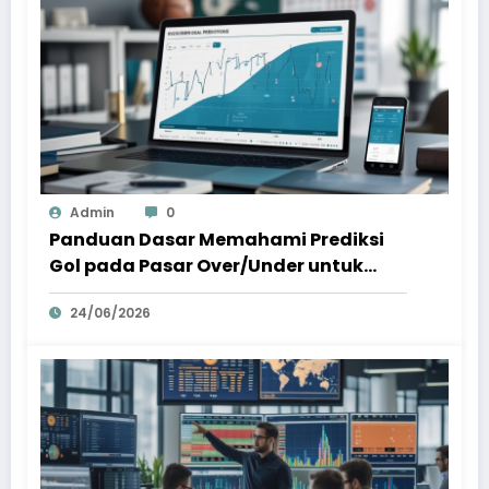
Admin
0
Panduan Dasar Memahami Prediksi
Gol pada Pasar Over/Under untuk
Pemula
24/06/2026