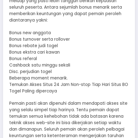
meluap yang pasti lebih tangguh berikan kepuasan
seluruh peserta. Antara sejumlah bonus menarik serta
memberikan keuntungan yang dapat pemain peroleh
diantaranya yakni:
Bonus new anggota
Bonus turnover serta rollover
Bonus rebate judi togel
Bonus ekstra cari kawan
Bonus referal
Cashback satu minggu sekali
Disc. perjudian togel
Beberapa moment menarik.
Temukan Akses Situs 24 Jam Non-stop Tiap Hari Situs BO
Togel Paling dipercaya
Pemain pasti akan dipenuhi dalam mendapati akses site
yang selalu simpel tiap harinya. Tentu pemain dapat
temukan semua kehebohan tidak ada batasan karena
teknik akses web-site ini bisa dikerjakan setiap waktu
dan dimanapun. Seluruh pemain akan peroleh pelbagai
keuntungan serta ketenteraman mengerjakan taruhan