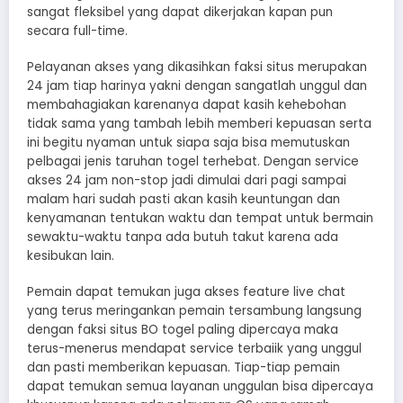
sangat fleksibel yang dapat dikerjakan kapan pun
secara full-time.
Pelayanan akses yang dikasihkan faksi situs merupakan
24 jam tiap harinya yakni dengan sangatlah unggul dan
membahagiakan karenanya dapat kasih kehebohan
tidak sama yang tambah lebih memberi kepuasan serta
ini begitu nyaman untuk siapa saja bisa memutuskan
pelbagai jenis taruhan togel terhebat. Dengan service
akses 24 jam non-stop jadi dimulai dari pagi sampai
malam hari sudah pasti akan kasih keuntungan dan
kenyamanan tentukan waktu dan tempat untuk bermain
sewaktu-waktu tanpa ada butuh takut karena ada
kesibukan lain.
Pemain dapat temukan juga akses feature live chat
yang terus meringankan pemain tersambung langsung
dengan faksi situs BO togel paling dipercaya maka
terus-menerus mendapat service terbaiik yang unggul
dan pasti memberikan kepuasan. Tiap-tiap pemain
dapat temukan semua layanan unggulan bisa dipercaya