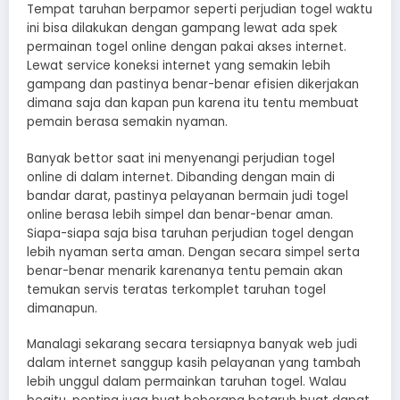
Tempat taruhan berpamor seperti perjudian togel waktu
ini bisa dilakukan dengan gampang lewat ada spek
permainan togel online dengan pakai akses internet.
Lewat service koneksi internet yang semakin lebih
gampang dan pastinya benar-benar efisien dikerjakan
dimana saja dan kapan pun karena itu tentu membuat
pemain berasa semakin nyaman.
Banyak bettor saat ini menyenangi perjudian togel
online di dalam internet. Dibanding dengan main di
bandar darat, pastinya pelayanan bermain judi togel
online berasa lebih simpel dan benar-benar aman.
Siapa-siapa saja bisa taruhan perjudian togel dengan
lebih nyaman serta aman. Dengan secara simpel serta
benar-benar menarik karenanya tentu pemain akan
temukan servis teratas terkomplet taruhan togel
dimanapun.
Manalagi sekarang secara tersiapnya banyak web judi
dalam internet sanggup kasih pelayanan yang tambah
lebih unggul dalam permainkan taruhan togel. Walau