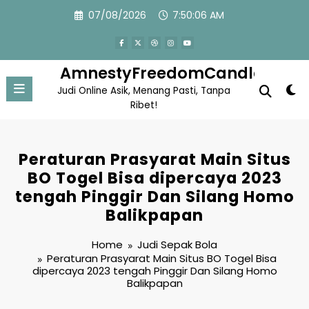
Skip
07/08/2026
7:50:07 AM
to
content
AmnestyFreedomCandles
Judi Online Asik, Menang Pasti, Tanpa
Ribet!
Peraturan Prasyarat Main Situs
BO Togel Bisa dipercaya 2023
tengah Pinggir Dan Silang Homo
Balikpapan
Home
Judi Sepak Bola
Peraturan Prasyarat Main Situs BO Togel Bisa
dipercaya 2023 tengah Pinggir Dan Silang Homo
Balikpapan