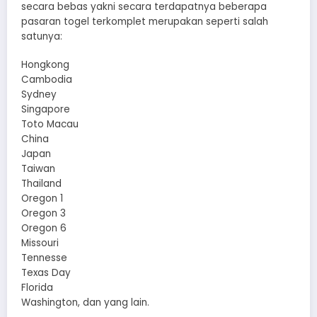
secara bebas yakni secara terdapatnya beberapa
pasaran togel terkomplet merupakan seperti salah
satunya:
Hongkong
Cambodia
Sydney
Singapore
Toto Macau
China
Japan
Taiwan
Thailand
Oregon 1
Oregon 3
Oregon 6
Missouri
Tennesse
Texas Day
Florida
Washington, dan yang lain.