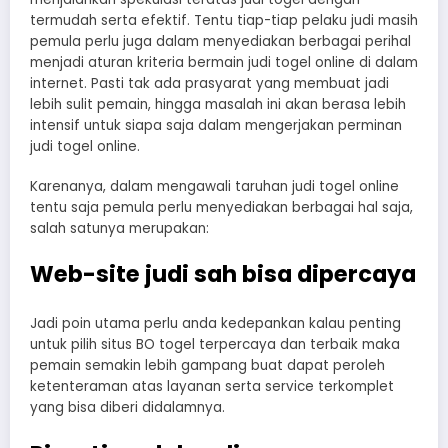
termudah serta efektif. Tentu tiap-tiap pelaku judi masih
pemula perlu juga dalam menyediakan berbagai perihal
menjadi aturan kriteria bermain judi togel online di dalam
internet. Pasti tak ada prasyarat yang membuat jadi
lebih sulit pemain, hingga masalah ini akan berasa lebih
intensif untuk siapa saja dalam mengerjakan perminan
judi togel online.
Karenanya, dalam mengawali taruhan judi togel online
tentu saja pemula perlu menyediakan berbagai hal saja,
salah satunya merupakan:
Web-site judi sah bisa dipercaya
Jadi poin utama perlu anda kedepankan kalau penting
untuk pilih situs BO togel terpercaya dan terbaik maka
pemain semakin lebih gampang buat dapat peroleh
ketenteraman atas layanan serta service terkomplet
yang bisa diberi didalamnya.