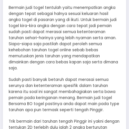
Bermain judi togel tentulah yaitu menempatkan angka
dengan tepat sebagai halnya sesuai keluaran hasil
angka togel di pasaran yang di ikuti. Untuk bermain judi
togel kira-kira angka dengan cara tepat jadi pemain
sudah pasti dapat merasai semua ketenteraman
taruhan sehari-harinya yang lebih nyaman serta aman.
Siapa-siapa saja pastilah dapat peroleh semua
kehebohan taruhan togel online sebab bebas
memutuskan jenis taruhan yang mendapatkan
dimainkan dengan cara bebas kapan saja serta dimana
saja.
Sudah pasti banyak betaruh dapat merasai semua
serunya dan ketenteraman spesifik dalam taruhan
karena itu soal ini sangat membahagiakan serta bawa
pemain pada keringanan menang. Bermain judi togel
Bersama BO togel pastinya anda dapat main pada type
taruhan apa pun termask seperti tengah Pinggir.
Trik bermain dari taruhan tengah Pinggir ini yakni dengan
tentukan 2D terlebih dulu ialah 2 angka berturutan