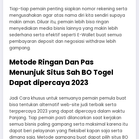
Tiap-tiap pemain penting siapkan nomor rekening serta
mengusahakan agar atas nama diri kita sendiri supaya
makin aman. Diluar itu, pemain lebih bisa ringan
menyediakan media bisnis lainnya yang makin lebih
sederhana serta efektif seperti E-Wallet buat semua
pembayaran deposit dan negosiasi withdraw lebih
gampang.
Metode Ringan Dan Pas
Menunjuk Situs Sah BO Togel
Dapat dipercaya 2023
Jadi Cara khusus untuk semuanya pemain pemula buat
bisa tentukan alternatif web-site judi terbaik serta
terppercaya 2023 yang dapat dipercaya dalam waktu
Panjang. Tiap pemain pasti dilancarkan saat kerjakan
semua bisnis paling gampang serta maksimal karena itu
dapat beri pelayanan yang fleksibel kapan saja serta
dimana saja. Metode gampang buat dapat pilih situs BO