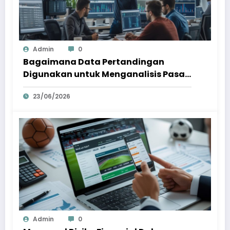
Admin
0
Bagaimana Data Pertandingan
Digunakan untuk Menganalisis Pasar
1X2 di Industri Perjudian
23/06/2026
Admin
0