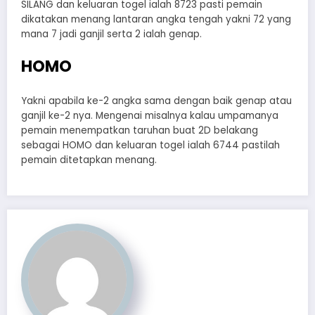
SILANG dan keluaran togel ialah 8723 pasti pemain
dikatakan menang lantaran angka tengah yakni 72 yang
mana 7 jadi ganjil serta 2 ialah genap.
HOMO
Yakni apabila ke-2 angka sama dengan baik genap atau
ganjil ke-2 nya. Mengenai misalnya kalau umpamanya
pemain menempatkan taruhan buat 2D belakang
sebagai HOMO dan keluaran togel ialah 6744 pastilah
pemain ditetapkan menang.