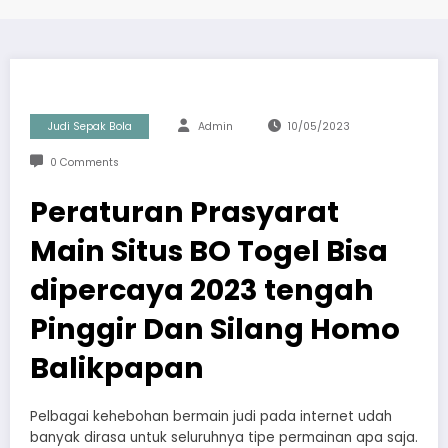
Judi Sepak Bola
Admin
10/05/2023
0 Comments
Peraturan Prasyarat
Main Situs BO Togel Bisa
dipercaya 2023 tengah
Pinggir Dan Silang Homo
Balikpapan
Pelbagai kehebohan bermain judi pada internet udah
banyak dirasa untuk seluruhnya tipe permainan apa saja.