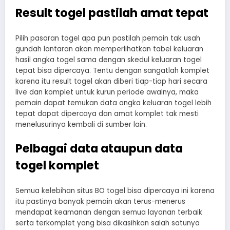
Result togel pastilah amat tepat
Pilih pasaran togel apa pun pastilah pemain tak usah
gundah lantaran akan memperlihatkan tabel keluaran
hasil angka togel sama dengan skedul keluaran togel
tepat bisa dipercaya. Tentu dengan sangatlah komplet
karena itu result togel akan diberi tiap-tiap hari secara
live dan komplet untuk kurun periode awalnya, maka
pemain dapat temukan data angka keluaran togel lebih
tepat dapat dipercaya dan amat komplet tak mesti
menelusurinya kembali di sumber lain.
Pelbagai data ataupun data
togel komplet
Semua kelebihan situs BO togel bisa dipercaya ini karena
itu pastinya banyak pemain akan terus-menerus
mendapat keamanan dengan semua layanan terbaik
serta terkomplet yang bisa dikasihkan salah satunya