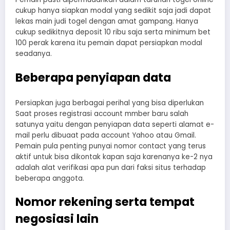
cukup hanya siapkan modal yang sedikit saja jadi dapat
lekas main judi togel dengan amat gampang. Hanya
cukup sedikitnya deposit 10 ribu saja serta minimum bet
100 perak karena itu pemain dapat persiapkan modal
seadanya.
Beberapa penyiapan data
Persiapkan juga berbagai perihal yang bisa diperlukan
Saat proses registrasi account mmber baru salah
satunya yaitu dengan penyiapan data seperti alamat e-
mail perlu dibuaat pada account Yahoo atau Gmail.
Pemain pula penting punyai nomor contact yang terus
aktif untuk bisa dikontak kapan saja karenanya ke-2 nya
adalah alat verifikasi apa pun dari faksi situs terhadap
beberapa anggota.
Nomor rekening serta tempat
negosiasi lain