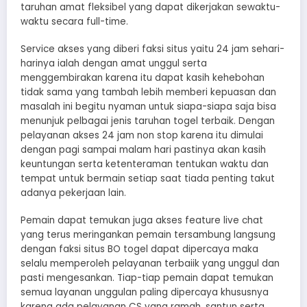
taruhan amat fleksibel yang dapat dikerjakan sewaktu-
waktu secara full-time.
Service akses yang diberi faksi situs yaitu 24 jam sehari-
harinya ialah dengan amat unggul serta
menggembirakan karena itu dapat kasih kehebohan
tidak sama yang tambah lebih memberi kepuasan dan
masalah ini begitu nyaman untuk siapa-siapa saja bisa
menunjuk pelbagai jenis taruhan togel terbaik. Dengan
pelayanan akses 24 jam non stop karena itu dimulai
dengan pagi sampai malam hari pastinya akan kasih
keuntungan serta ketenteraman tentukan waktu dan
tempat untuk bermain setiap saat tiada penting takut
adanya pekerjaan lain.
Pemain dapat temukan juga akses feature live chat
yang terus meringankan pemain tersambung langsung
dengan faksi situs BO togel dapat dipercaya maka
selalu memperoleh pelayanan terbaiik yang unggul dan
pasti mengesankan. Tiap-tiap pemain dapat temukan
semua layanan unggulan paling dipercaya khususnya
karena ada pelayanan CS yang ramah, santun serta