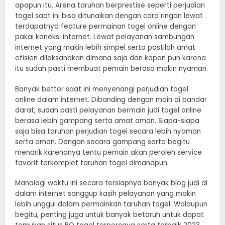
apapun itu. Arena taruhan berprestise seperti perjudian
togel saat ini bisa ditunaikan dengan cara ringan lewat
terdapatnya feature permainan togel online dengan
pakai koneksi internet. Lewat pelayanan sambungan
internet yang makin lebih simpel serta pastilah amat
efisien dilaksanakan dimana saja dan kapan pun karena
itu sudah pasti membuat pemain berasa makin nyaman.
Banyak bettor saat ini menyenangi perjudian togel
online dalam internet. Dibanding dengan main di bandar
darat, sudah pasti pelayanan bermain judi togel online
berasa lebih gampang serta amat aman. Siapa-siapa
saja bisa taruhan perjudian togel secara lebih nyaman
serta aman. Dengan secara gampang serta begitu
menarik karenanya tentu pemain akan peroleh service
favorit terkomplet taruhan togel dimanapun.
Manalagi waktu ini secara tersiapnya banyak blog judi di
dalam internet sanggup kasih pelayanan yang makin
lebih unggul dalam permainkan taruhan togel. Walaupun
begitu, penting juga untuk banyak betaruh untuk dapat