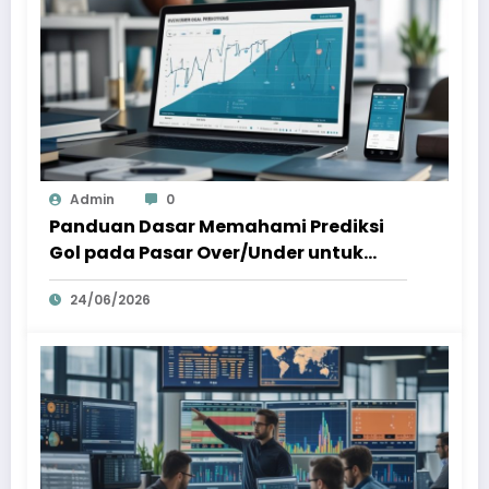
Admin
0
Panduan Dasar Memahami Prediksi
Gol pada Pasar Over/Under untuk
Pemula
24/06/2026