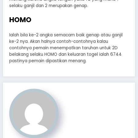
selaku ganjil dan 2 merupakan genap.
HOMO
Ialah bila ke-2 angka semacam baik genap atau ganjil
ke-2 nya. Akan halnya contoh-contohnya kalau
contohnya pemain menempatkan taruhan untuk 2D
belakang selaku HOMO dan keluaran togel ialah 6744
pastinya pemain dipastikan menang.