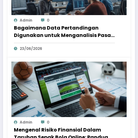
Admin
0
Bagaimana Data Pertandingan
Digunakan untuk Menganalisis Pasar
1X2 di Industri Perjudian
23/06/2026
Admin
0
Mengenal Risiko Finansial Dalam
Taruhan Sepak Bola Online: Panduan