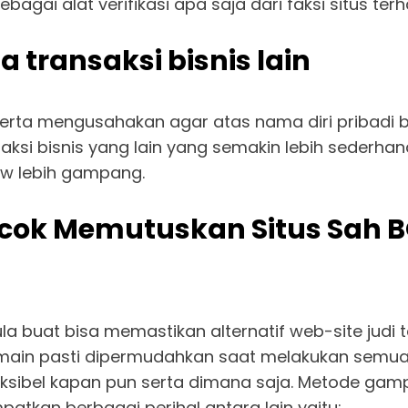
ebagai alat verifikasi apa saja dari faksi situs 
transaksi bisnis lain
rta mengusahakan agar atas nama diri pribadi bi
si bisnis yang lain yang semakin lebih sederhana
aw lebih gampang.
k Memutuskan Situs Sah BO
a buat bisa memastikan alternatif web-site judi
emain pasti dipermudahkan saat melakukan semu
fleksibel kapan pun serta dimana saja. Metode g
atkan berbagai perihal antara lain yaitu: