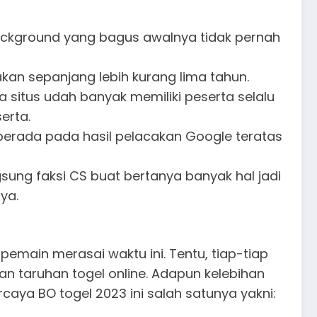
ackground yang bagus awalnya tidak pernah
an sepanjang lebih kurang lima tahun.
a situs udah banyak memiliki peserta selalu
erta.
 berada pada hasil pelacakan Google teratas
ng faksi CS buat bertanya banyak hal jadi
ya.
pemain merasai waktu ini. Tentu, tiap-tiap
 taruhan togel online. Adapun kelebihan
aya BO togel 2023 ini salah satunya yakni: