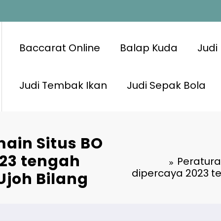
Baccarat Online
Balap Kuda
Judi
Judi Tembak Ikan
Judi Sepak Bola
ain Situs BO
023 tengah
Peratura
dipercaya 2023 t
Ujoh Bilang