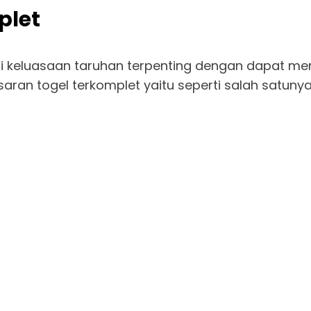
plet
ai keluasaan taruhan terpenting dengan dapat m
ran togel terkomplet yaitu seperti salah satunya