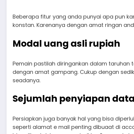
Beberapa fitur yang anda punyai apa pun kare
konstan. Karenanya dengan amat ringan anda
Modal uang asli rupiah
Pemain pastilah diringankan dalam taruhan to
dengan amat gampang. Cukup dengan sedikitn
seadanya.
Sejumlah penyiapan dat
Persiapkan juga banyak hal yang bisa diperl
seperti alamat e mail penting dibuaat di a