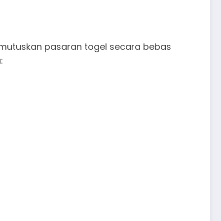
emutuskan pasaran togel secara bebas
: