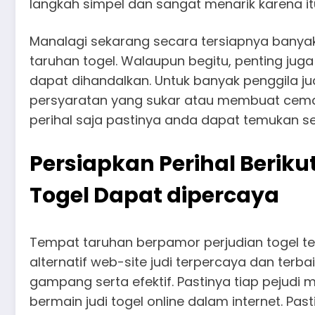
langkah simpel dan sangat menarik karena it
Manalagi sekarang secara tersiapnya banyak 
taruhan togel. Walaupun begitu, penting jug
dapat dihandalkan. Untuk banyak penggila ju
persyaratan yang sukar atau membuat cemas
perihal saja pastinya anda dapat temukan se
Persiapkan Perihal Beriku
Togel Dapat dipercaya
Tempat taruhan berpamor perjudian togel t
alternatif web-site judi terpercaya dan terba
gampang serta efektif. Pastinya tiap pejudi
bermain judi togel online dalam internet. Pa