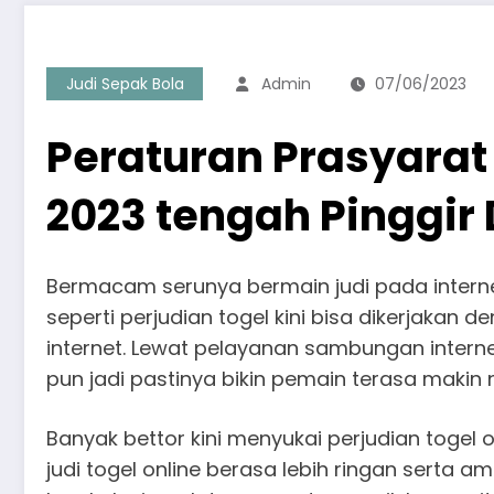
Judi Sepak Bola
Admin
07/06/2023
Peraturan Prasyarat
2023 tengah Pinggir
Bermacam serunya bermain judi pada interne
seperti perjudian togel kini bisa dikerjaka
internet. Lewat pelayanan sambungan interne
pun jadi pastinya bikin pemain terasa makin
Banyak bettor kini menyukai perjudian togel 
judi togel online berasa lebih ringan serta