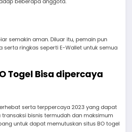
terhadap beberapa anggota.
ar semakin aman. Diluar itu, pemain pun
 serta ringkas seperti E-Wallet untuk semua
 Togel Bisa dipercaya
 terhebat serta terppercaya 2023 yang dapat
a transaksi bisnis termudah dan maksimum
ampang untuk dapat memutuskan situs BO togel