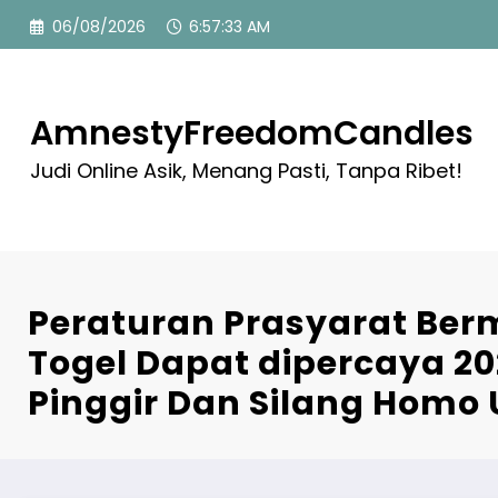
Skip
06/08/2026
6:57:34 AM
to
content
AmnestyFreedomCandles
Judi Online Asik, Menang Pasti, Tanpa Ribet!
Peraturan Prasyarat Berm
Togel Dapat dipercaya 2
Pinggir Dan Silang Homo 