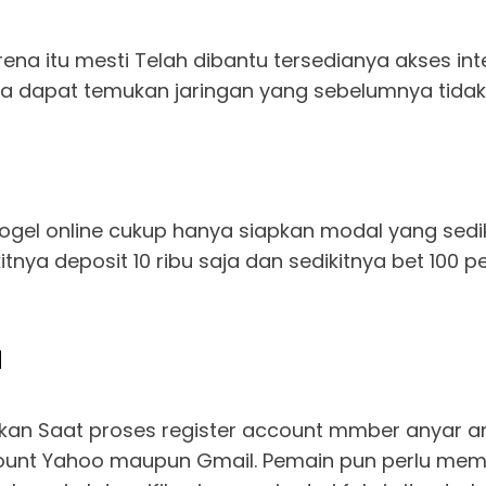
na itu mesti Telah dibantu tersedianya akses inte
 dapat temukan jaringan yang sebelumnya tidak p
gel online cukup hanya siapkan modal yang sedikit
ya deposit 10 ribu saja dan sedikitnya bet 100 p
a
ukan Saat proses register account mmber anyar a
ccount Yahoo maupun Gmail. Pemain pun perlu mem