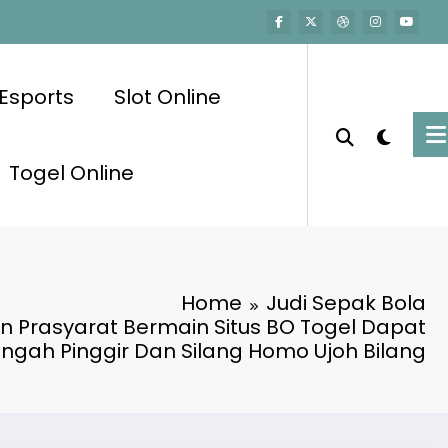
 Esports
Slot Online
Togel Online
Home
Judi Sepak Bola
n Prasyarat Bermain Situs BO Togel Dapat
engah Pinggir Dan Silang Homo Ujoh Bilang