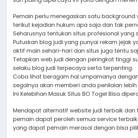
Pemain perlu menegaskan satu background w
terikut kejadian hukum apa saja dan tak perna
Seharusnya tentukan situs profesional yan
Putuskan blog judi yang punyai rekam jejak y
aktif main sehari-hari dan situs juga tentu s
Tetapkan web judi dengan peringkat tinggi s
selaku blog judi terpecaya serta terpenting.
Coba lihat beragam hal umpamanya dengan m
segalnya akan memberi anda penilaian lebih
Ini Kelebihan Masuk Situs BO Togel Bisa dipe
Mendapat alternatif website judi terbaik dan
pemain dapat peroleh semua service terbai
yang dapat pemain merasai dengan bisa pilih