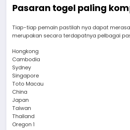
Pasaran togel paling kom
Tiap-tiap pemain pastilah nya dapat meras
merupakan secara terdapatnya pelbagai pasa
Hongkong
Cambodia
Sydney
Singapore
Toto Macau
China
Japan
Taiwan
Thailand
Oregon 1