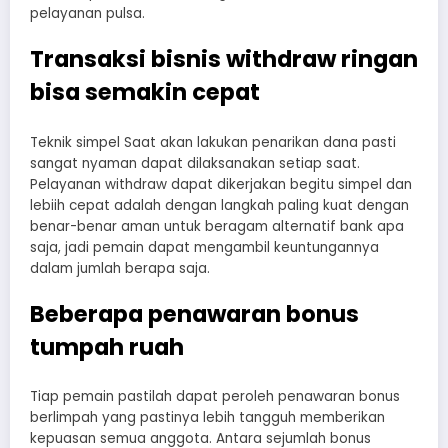
pelayanan pulsa.
Transaksi bisnis withdraw ringan
bisa semakin cepat
Teknik simpel Saat akan lakukan penarikan dana pasti
sangat nyaman dapat dilaksanakan setiap saat.
Pelayanan withdraw dapat dikerjakan begitu simpel dan
lebiih cepat adalah dengan langkah paling kuat dengan
benar-benar aman untuk beragam alternatif bank apa
saja, jadi pemain dapat mengambil keuntungannya
dalam jumlah berapa saja.
Beberapa penawaran bonus
tumpah ruah
Tiap pemain pastilah dapat peroleh penawaran bonus
berlimpah yang pastinya lebih tangguh memberikan
kepuasan semua anggota. Antara sejumlah bonus