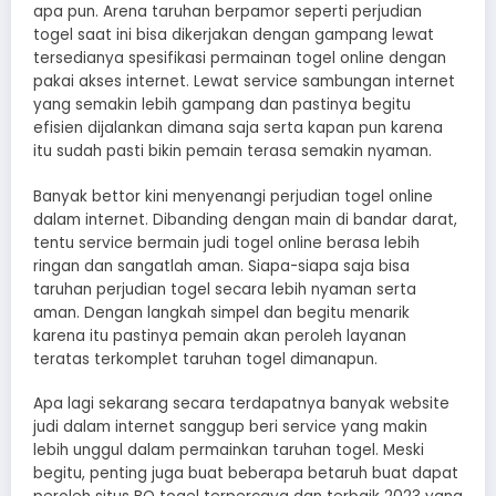
apa pun. Arena taruhan berpamor seperti perjudian
togel saat ini bisa dikerjakan dengan gampang lewat
tersedianya spesifikasi permainan togel online dengan
pakai akses internet. Lewat service sambungan internet
yang semakin lebih gampang dan pastinya begitu
efisien dijalankan dimana saja serta kapan pun karena
itu sudah pasti bikin pemain terasa semakin nyaman.
Banyak bettor kini menyenangi perjudian togel online
dalam internet. Dibanding dengan main di bandar darat,
tentu service bermain judi togel online berasa lebih
ringan dan sangatlah aman. Siapa-siapa saja bisa
taruhan perjudian togel secara lebih nyaman serta
aman. Dengan langkah simpel dan begitu menarik
karena itu pastinya pemain akan peroleh layanan
teratas terkomplet taruhan togel dimanapun.
Apa lagi sekarang secara terdapatnya banyak website
judi dalam internet sanggup beri service yang makin
lebih unggul dalam permainkan taruhan togel. Meski
begitu, penting juga buat beberapa betaruh buat dapat