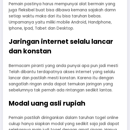
Pemain pastinya harus mempunyai alat bermain yang
juga fleksibel buat bisa dibawa kemana sajakah damn
setiap waktu maka dari itu bisa taruhan bebas.
Umpamanya yaitu miliki mobile Android, Handphone,
Iphone, Ipad, Tabet dan Desktop.
Jaringan internet selalu lancar
dan konstan
Bermacam piranti yang anda punyai apa pun jadi mesti
Telah dibantu terdapatnya akses internet yang selalu
lancar dan pastilah mesti konstan. Karena itu dengan
sangatlah ringan anda dapat temukan jaringan yang
sebelumnya tak pernah ada rintangan sedikit lantas.
Modal uang asli rupiah
Pemain pastilah diringankan dalam taruhan togel online
cukup hanya siapkan modal yang sedikit saja jadi dapat
selekasnya main judi togel dengan amat ringan. Hanya