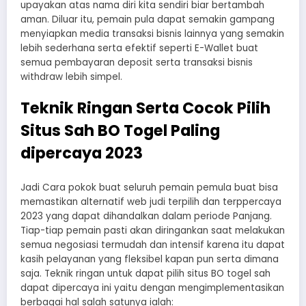
upayakan atas nama diri kita sendiri biar bertambah
aman. Diluar itu, pemain pula dapat semakin gampang
menyiapkan media transaksi bisnis lainnya yang semakin
lebih sederhana serta efektif seperti E-Wallet buat
semua pembayaran deposit serta transaksi bisnis
withdraw lebih simpel.
Teknik Ringan Serta Cocok Pilih
Situs Sah BO Togel Paling
dipercaya 2023
Jadi Cara pokok buat seluruh pemain pemula buat bisa
memastikan alternatif web judi terpilih dan terppercaya
2023 yang dapat dihandalkan dalam periode Panjang.
Tiap-tiap pemain pasti akan diringankan saat melakukan
semua negosiasi termudah dan intensif karena itu dapat
kasih pelayanan yang fleksibel kapan pun serta dimana
saja. Teknik ringan untuk dapat pilih situs BO togel sah
dapat dipercaya ini yaitu dengan mengimplementasikan
berbagai hal salah satunya ialah: