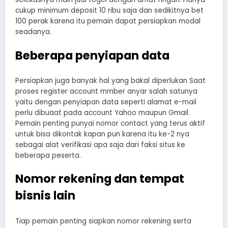
cukup minimum deposit 10 ribu saja dan sedikitnya bet
100 perak karena itu pemain dapat persiapkan modal
seadanya.
Beberapa penyiapan data
Persiapkan juga banyak hal yang bakal diperlukan Saat
proses register account mmber anyar salah satunya
yaitu dengan penyiapan data seperti alamat e-mail
perlu dibuaat pada account Yahoo maupun Gmail.
Pemain penting punyai nomor contact yang terus aktif
untuk bisa dikontak kapan pun karena itu ke-2 nya
sebagai alat verifikasi apa saja dari faksi situs ke
beberapa peserta.
Nomor rekening dan tempat
bisnis lain
Tiap pemain penting siapkan nomor rekening serta