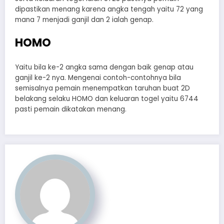
dipastikan menang karena angka tengah yaitu 72 yang
mana 7 menjadi ganjil dan 2 ialah genap.
HOMO
Yaitu bila ke-2 angka sama dengan baik genap atau
ganjil ke-2 nya. Mengenai contoh-contohnya bila
semisalnya pemain menempatkan taruhan buat 2D
belakang selaku HOMO dan keluaran togel yaitu 6744
pasti pemain dikatakan menang.