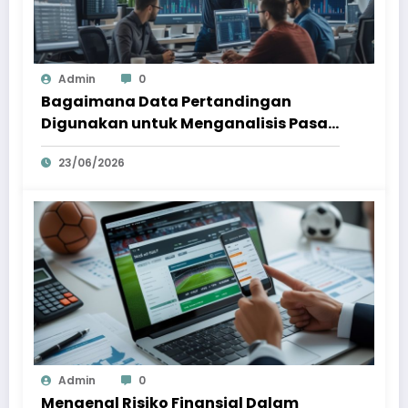
Admin
0
Bagaimana Data Pertandingan
Digunakan untuk Menganalisis Pasar
1X2 di Industri Perjudian
23/06/2026
Admin
0
Mengenal Risiko Finansial Dalam