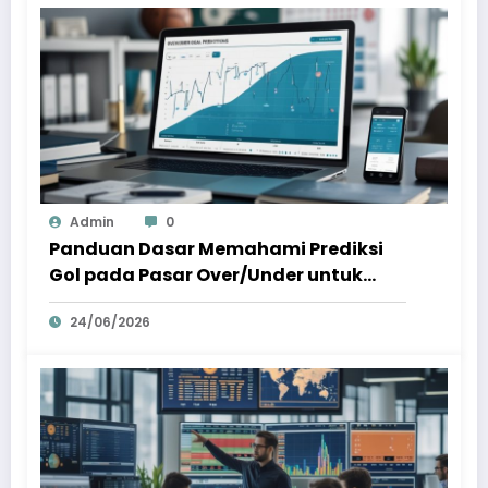
Admin
0
Panduan Dasar Memahami Prediksi
Gol pada Pasar Over/Under untuk
Pemula
24/06/2026