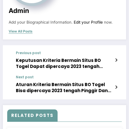
Admin
Add your Biographical Information.
Edit your Profile
now.
View All Posts
Previous post
Keputusan Kriteria Bermain Situs BO
Togel Dapat dipercaya 2023 tengah
Pinggir Serta Silang Homo Banjarbaru
Next post
Aturan Kriteria Bermain Situs BO Togel
Bisa dipercaya 2023 tengah Pinggir Dan
Silang Homo Putussibau
RELATED POSTS