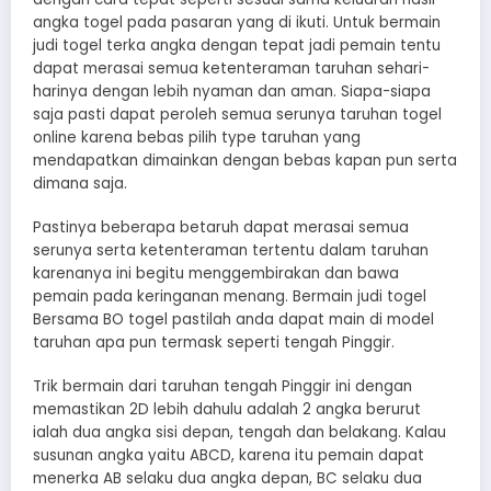
angka togel pada pasaran yang di ikuti. Untuk bermain
judi togel terka angka dengan tepat jadi pemain tentu
dapat merasai semua ketenteraman taruhan sehari-
harinya dengan lebih nyaman dan aman. Siapa-siapa
saja pasti dapat peroleh semua serunya taruhan togel
online karena bebas pilih type taruhan yang
mendapatkan dimainkan dengan bebas kapan pun serta
dimana saja.
Pastinya beberapa betaruh dapat merasai semua
serunya serta ketenteraman tertentu dalam taruhan
karenanya ini begitu menggembirakan dan bawa
pemain pada keringanan menang. Bermain judi togel
Bersama BO togel pastilah anda dapat main di model
taruhan apa pun termask seperti tengah Pinggir.
Trik bermain dari taruhan tengah Pinggir ini dengan
memastikan 2D lebih dahulu adalah 2 angka berurut
ialah dua angka sisi depan, tengah dan belakang. Kalau
susunan angka yaitu ABCD, karena itu pemain dapat
menerka AB selaku dua angka depan, BC selaku dua