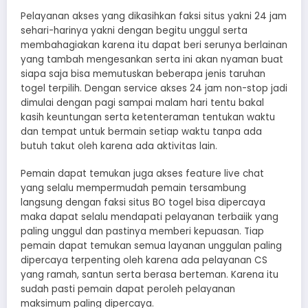
Pelayanan akses yang dikasihkan faksi situs yakni 24 jam
sehari-harinya yakni dengan begitu unggul serta
membahagiakan karena itu dapat beri serunya berlainan
yang tambah mengesankan serta ini akan nyaman buat
siapa saja bisa memutuskan beberapa jenis taruhan
togel terpilih. Dengan service akses 24 jam non-stop jadi
dimulai dengan pagi sampai malam hari tentu bakal
kasih keuntungan serta ketenteraman tentukan waktu
dan tempat untuk bermain setiap waktu tanpa ada
butuh takut oleh karena ada aktivitas lain.
Pemain dapat temukan juga akses feature live chat
yang selalu mempermudah pemain tersambung
langsung dengan faksi situs BO togel bisa dipercaya
maka dapat selalu mendapati pelayanan terbaiik yang
paling unggul dan pastinya memberi kepuasan. Tiap
pemain dapat temukan semua layanan unggulan paling
dipercaya terpenting oleh karena ada pelayanan CS
yang ramah, santun serta berasa berteman. Karena itu
sudah pasti pemain dapat peroleh pelayanan
maksimum paling dipercaya.