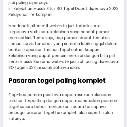
judi paling dipercaya.
Ini Kelebihan Masuk Situs BO Togel Dapat dipercaya 2023
Pelayanan Terkomplet
Mendapati alternatif web-site judi terbaik serta
terpecaya yaitu satu kelebihan yang hendak pemain
merasai kini. Tentu saja, tiap pemain dapat temukan
semua servis terhebat yang semakin lebih unggul dalam
berikan kepuasan taruhan togel online. Adapun
kelebihan yang dapat pemain merasai dengan bisa pilih
serta masuk Bersama web-site judi sah paling dipercaya
BO togel 2023 ini salah satunya ialah:
Pasaran togel paling komplet
Tiap-tiap pemain pasti nya dapat rasakan keluasaan
taruhan terpenting dengan dapat memutuskan pasaran
togel secara bebas merupakan secara tersiapnya
pelbagai pasaran togel terkomplet ialah seperti salah
satunya: