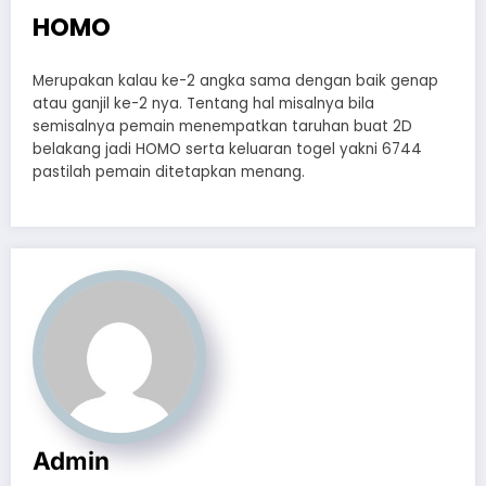
HOMO
Merupakan kalau ke-2 angka sama dengan baik genap
atau ganjil ke-2 nya. Tentang hal misalnya bila
semisalnya pemain menempatkan taruhan buat 2D
belakang jadi HOMO serta keluaran togel yakni 6744
pastilah pemain ditetapkan menang.
Admin