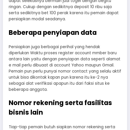
dapat selekasnya bermain judi togel dengan begitu
ringan. Cukup dengan sedikitnya deposit 10 ribu saja
serta sedikitnya bet 100 perak karena itu pemain dapat
persiapkan modal seadanya.
Beberapa penyiapan data
Persiapkan juga berbagai perihal yang hendak
diperlukan Waktu proses register account mmber baru
antara lain yaitu dengan penyiapan data seperti alamat
e mail perlu dibuaat di account Yahoo maupun Gmail.
Pemain pun perlu punyai nomor contact yang selalu aktif
untuk bisa dikontak kapan pun karena itu ke-2 nya
sebagai alat verifikasi apapun itu dari faksi situs ke
beberapa anggota.
Nomor rekening serta fasilitas
bisnis lain
Tiap-tiap pemain butuh siapkan nomor rekening serta