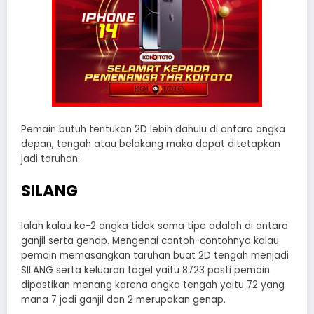
Pemain butuh tentukan 2D lebih dahulu di antara angka
depan, tengah atau belakang maka dapat ditetapkan
jadi taruhan:
SILANG
Ialah kalau ke-2 angka tidak sama tipe adalah di antara
ganjil serta genap. Mengenai contoh-contohnya kalau
pemain memasangkan taruhan buat 2D tengah menjadi
SILANG serta keluaran togel yaitu 8723 pasti pemain
dipastikan menang karena angka tengah yaitu 72 yang
mana 7 jadi ganjil dan 2 merupakan genap.