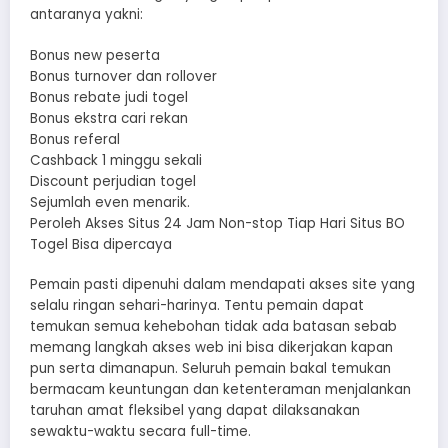
antaranya yakni:
Bonus new peserta
Bonus turnover dan rollover
Bonus rebate judi togel
Bonus ekstra cari rekan
Bonus referal
Cashback 1 minggu sekali
Discount perjudian togel
Sejumlah even menarik.
Peroleh Akses Situs 24 Jam Non-stop Tiap Hari Situs BO
Togel Bisa dipercaya
Pemain pasti dipenuhi dalam mendapati akses site yang
selalu ringan sehari-harinya. Tentu pemain dapat
temukan semua kehebohan tidak ada batasan sebab
memang langkah akses web ini bisa dikerjakan kapan
pun serta dimanapun. Seluruh pemain bakal temukan
bermacam keuntungan dan ketenteraman menjalankan
taruhan amat fleksibel yang dapat dilaksanakan
sewaktu-waktu secara full-time.