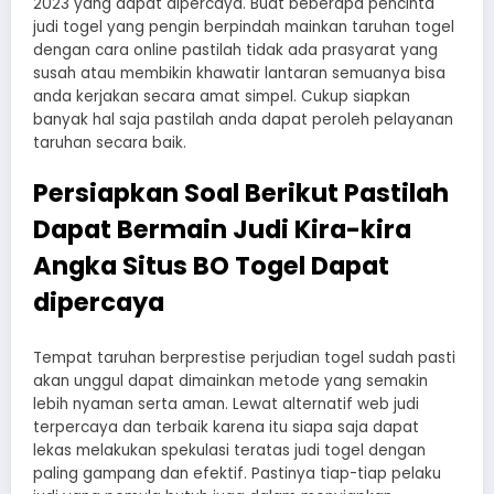
2023 yang dapat dipercaya. Buat beberapa pencinta
judi togel yang pengin berpindah mainkan taruhan togel
dengan cara online pastilah tidak ada prasyarat yang
susah atau membikin khawatir lantaran semuanya bisa
anda kerjakan secara amat simpel. Cukup siapkan
banyak hal saja pastilah anda dapat peroleh pelayanan
taruhan secara baik.
Persiapkan Soal Berikut Pastilah
Dapat Bermain Judi Kira-kira
Angka Situs BO Togel Dapat
dipercaya
Tempat taruhan berprestise perjudian togel sudah pasti
akan unggul dapat dimainkan metode yang semakin
lebih nyaman serta aman. Lewat alternatif web judi
terpercaya dan terbaik karena itu siapa saja dapat
lekas melakukan spekulasi teratas judi togel dengan
paling gampang dan efektif. Pastinya tiap-tiap pelaku