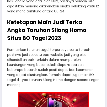
hasil angka yang ada ialah 8812, pastinya pemain bisa
dipastikan menang dikarenakan angka belakang yaitu 12
yang mana terhitung antara 00-24.
Ketetapan Main Judi Terka
Angka Taruhan Silang Homo
Situs BO Togel 2023
Permainkan taruhan togel terpercaya serta terbaik
pastinya jadi sesuatu opsi website judi yang bisa
dihandalkan baik terlebih dalam memperoleh
keuntungan yang besar sekali. Siapa-siapa saja
beberapa betaruh sudah pasti dapat beri keamanan
yang dapat diuntungkan. Pemain dapat juga main BO
togel di type taruhan Silang Homo dengan secara ringan
menang.