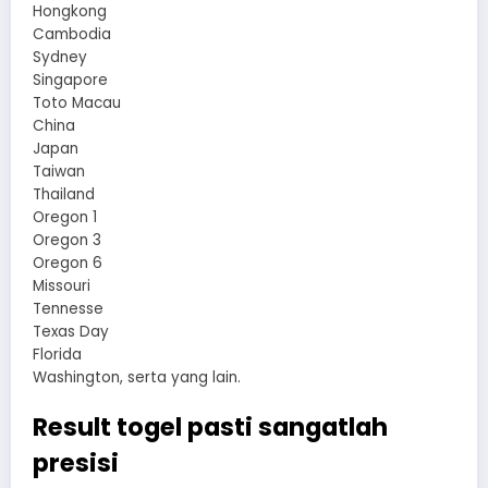
Hongkong
Cambodia
Sydney
Singapore
Toto Macau
China
Japan
Taiwan
Thailand
Oregon 1
Oregon 3
Oregon 6
Missouri
Tennesse
Texas Day
Florida
Washington, serta yang lain.
Result togel pasti sangatlah
presisi