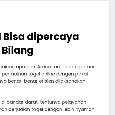
l Bisa dipercaya
 Bilang
rmainan apa pun. Arena taruhan berpamor
si permainan togel online dengan pakai
nya benar-benar efisien dilaksanakan
n di bandar darat, tentunya pelayanan
uhan perjudian togel dengan lebih nyaman