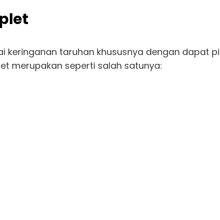
plet
i keringanan taruhan khususnya dengan dapat pil
et merupakan seperti salah satunya: