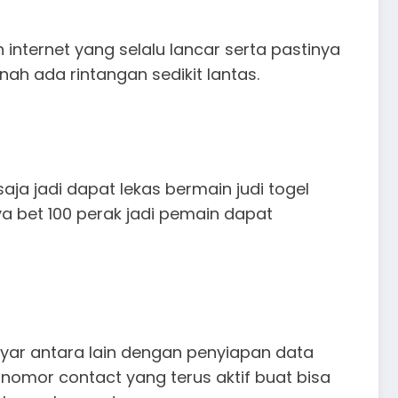
ternet yang selalu lancar serta pastinya
h ada rintangan sedikit lantas.
ja jadi dapat lekas bermain judi togel
a bet 100 perak jadi pemain dapat
nyar antara lain dengan penyiapan data
nomor contact yang terus aktif buat bisa