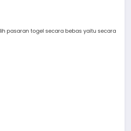
ih pasaran togel secara bebas yaitu secara