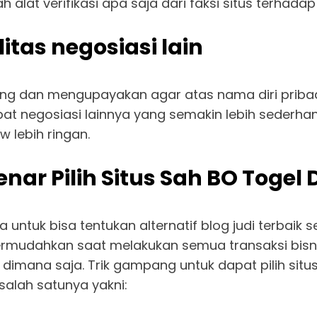
 alat verifikasi apa saja dari faksi situs terhada
itas negosiasi lain
ing dan mengupayakan agar atas nama diri pribadi
t negosiasi lainnya yang semakin lebih sederhan
 lebih ringan.
ar Pilih Situs Sah BO Togel 
 untuk bisa tentukan alternatif blog judi terbaik
ermudahkan saat melakukan semua transaksi bis
dimana saja. Trik gampang untuk dapat pilih situs
alah satunya yakni: