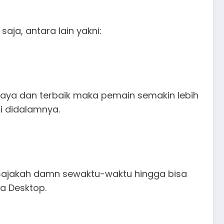
aja, antara lain yakni:
caya dan terbaik maka pemain semakin lebih
i didalamnya.
 sajakah damn sewaktu-waktu hingga bisa
a Desktop.