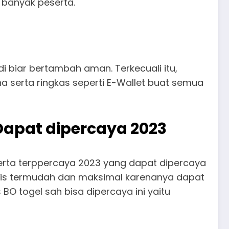
p banyak peserta.
 biar bertambah aman. Terkecuali itu,
a serta ringkas seperti E-Wallet buat semua
Dapat dipercaya 2023
 serta terppercaya 2023 yang dapat dipercaya
nis termudah dan maksimal karenanya dapat
 BO togel sah bisa dipercaya ini yaitu