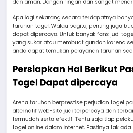
dan aman. Dengan ringan dan sangat menarik
Apa lagi sekarang secara terdapatnya banyak
taruhan togel. Walau begitu, penting juga bu
dapat dipercaya. Untuk banyak fans judi tog
yang sukar atau membuat gundah karena selu
anda dapat temukan pelayanan taruhan seca
Persiapkan Hal Berikut Pa
Togel Dapat dipercaya
Arena taruhan berprestise perjudian togel 
alternatif web-site judi terpercaya dan terb
termudah serta efektif. Tentu saja tiap pelak
togel online dalam internet. Pastinya tak ad