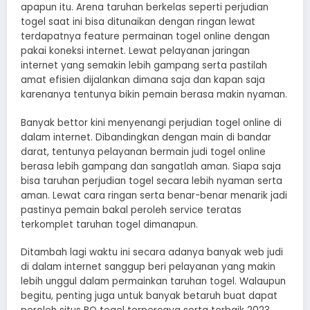
apapun itu. Arena taruhan berkelas seperti perjudian
togel saat ini bisa ditunaikan dengan ringan lewat
terdapatnya feature permainan togel online dengan
pakai koneksi internet. Lewat pelayanan jaringan
internet yang semakin lebih gampang serta pastilah
amat efisien dijalankan dimana saja dan kapan saja
karenanya tentunya bikin pemain berasa makin nyaman.
Banyak bettor kini menyenangi perjudian togel online di
dalam internet. Dibandingkan dengan main di bandar
darat, tentunya pelayanan bermain judi togel online
berasa lebih gampang dan sangatlah aman. Siapa saja
bisa taruhan perjudian togel secara lebih nyaman serta
aman. Lewat cara ringan serta benar-benar menarik jadi
pastinya pemain bakal peroleh service teratas
terkomplet taruhan togel dimanapun.
Ditambah lagi waktu ini secara adanya banyak web judi
di dalam internet sanggup beri pelayanan yang makin
lebih unggul dalam permainkan taruhan togel. Walaupun
begitu, penting juga untuk banyak betaruh buat dapat