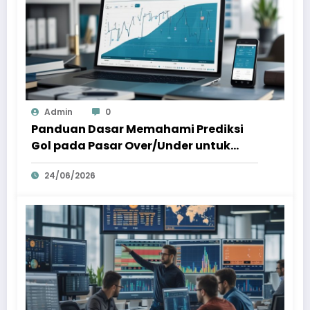
Admin
0
Panduan Dasar Memahami Prediksi
Gol pada Pasar Over/Under untuk
Pemula
24/06/2026