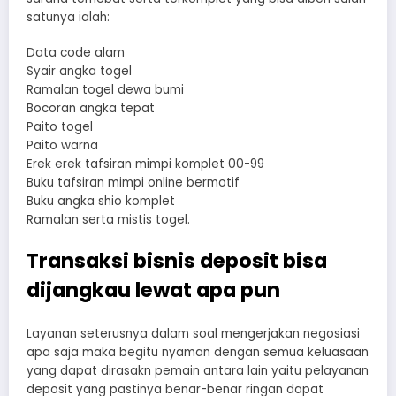
satunya ialah:
Data code alam
Syair angka togel
Ramalan togel dewa bumi
Bocoran angka tepat
Paito togel
Paito warna
Erek erek tafsiran mimpi komplet 00-99
Buku tafsiran mimpi online bermotif
Buku angka shio komplet
Ramalan serta mistis togel.
Transaksi bisnis deposit bisa
dijangkau lewat apa pun
Layanan seterusnya dalam soal mengerjakan negosiasi
apa saja maka begitu nyaman dengan semua keluasaan
yang dapat dirasakn pemain antara lain yaitu pelayanan
deposit yang pastinya benar-benar ringan dapat