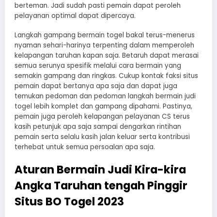
berteman. Jadi sudah pasti pemain dapat peroleh
pelayanan optimal dapat dipercaya.
Langkah gampang bermain togel bakal terus-menerus
nyaman sehari-harinya terpenting dalam memperoleh
kelapangan taruhan kapan saja. Betaruh dapat merasai
semua serunya spesifik melalui cara bermain yang
semakin gampang dan ringkas. Cukup kontak faksi situs
pemain dapat bertanya apa saja dan dapat juga
temukan pedoman dan pedoman langkah bermain judi
togel lebih komplet dan gampang dipahami. Pastinya,
pemain juga peroleh kelapangan pelayanan CS terus
kasih petunjuk apa saja sampai dengarkan rintihan
pemain serta selalu kasih jalan keluar serta kontribusi
terhebat untuk semua persoalan apa saja.
Aturan Bermain Judi Kira-kira
Angka Taruhan tengah Pinggir
Situs BO Togel 2023