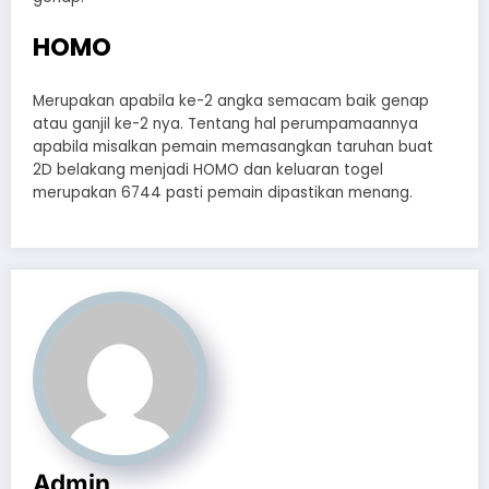
HOMO
Merupakan apabila ke-2 angka semacam baik genap
atau ganjil ke-2 nya. Tentang hal perumpamaannya
apabila misalkan pemain memasangkan taruhan buat
2D belakang menjadi HOMO dan keluaran togel
merupakan 6744 pasti pemain dipastikan menang.
Admin