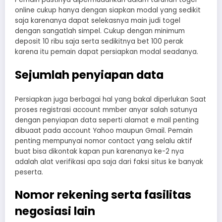
online cukup hanya dengan siapkan modal yang sedikit
saja karenanya dapat selekasnya main judi togel
dengan sangatlah simpel. Cukup dengan minimum
deposit 10 ribu saja serta sedikitnya bet 100 perak
karena itu pemain dapat persiapkan modal seadanya.
Sejumlah penyiapan data
Persiapkan juga berbagai hal yang bakal diperlukan Saat
proses registrasi account mmber anyar salah satunya
dengan penyiapan data seperti alamat e mail penting
dibuaat pada account Yahoo maupun Gmail. Pemain
penting mempunyai nomor contact yang selalu aktif
buat bisa dikontak kapan pun karenanya ke-2 nya
adalah alat verifikasi apa saja dari faksi situs ke banyak
peserta.
Nomor rekening serta fasilitas
negosiasi lain