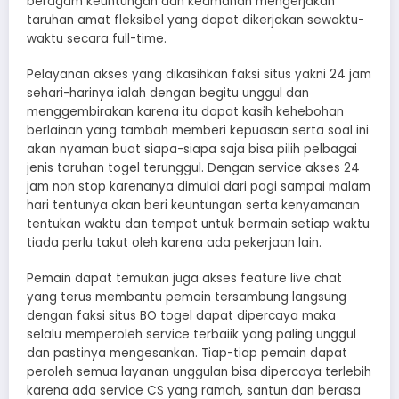
beragam keuntungan dan keamanan mengerjakan
taruhan amat fleksibel yang dapat dikerjakan sewaktu-
waktu secara full-time.
Pelayanan akses yang dikasihkan faksi situs yakni 24 jam
sehari-harinya ialah dengan begitu unggul dan
menggembirakan karena itu dapat kasih kehebohan
berlainan yang tambah memberi kepuasan serta soal ini
akan nyaman buat siapa-siapa saja bisa pilih pelbagai
jenis taruhan togel terunggul. Dengan service akses 24
jam non stop karenanya dimulai dari pagi sampai malam
hari tentunya akan beri keuntungan serta kenyamanan
tentukan waktu dan tempat untuk bermain setiap waktu
tiada perlu takut oleh karena ada pekerjaan lain.
Pemain dapat temukan juga akses feature live chat
yang terus membantu pemain tersambung langsung
dengan faksi situs BO togel dapat dipercaya maka
selalu memperoleh service terbaiik yang paling unggul
dan pastinya mengesankan. Tiap-tiap pemain dapat
peroleh semua layanan unggulan bisa dipercaya terlebih
karena ada service CS yang ramah, santun dan berasa