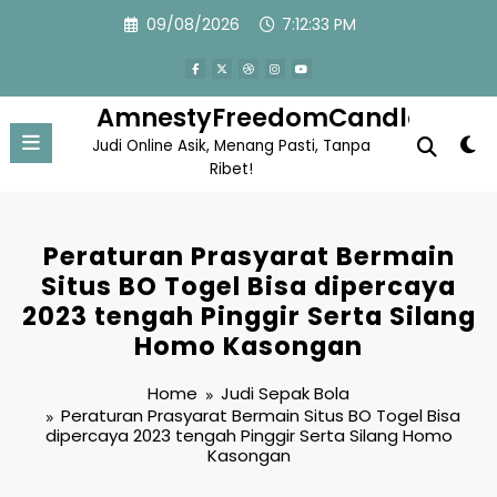
Skip
09/08/2026
7:12:34 PM
to
content
AmnestyFreedomCandles
Judi Online Asik, Menang Pasti, Tanpa
Ribet!
Peraturan Prasyarat Bermain
Situs BO Togel Bisa dipercaya
2023 tengah Pinggir Serta Silang
Homo Kasongan
Home
Judi Sepak Bola
Peraturan Prasyarat Bermain Situs BO Togel Bisa
dipercaya 2023 tengah Pinggir Serta Silang Homo
Kasongan