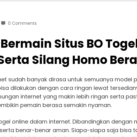
0 Comments
 Bermain Situs BO Toge
 Serta Silang Homo Ber
ernet sudah banyak dirasa untuk semuanya model 
i bisa dilakukan dengan cara ringan lewat tersedi
ungan internet yang makin lebih ringan serta past
embikin pemain berasa semakin nyaman.
togel online dalam internet. Dibandingkan dengan 
el serta benar-benar aman. Siapa-siapa saja bisa 