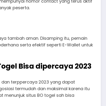
 mempunyai nomor contact yang terus aktif
banyak peserta.
paya tambah aman. Disamping itu, pemain
derhana serta efektif seperti E-Wallet untuk
ogel Bisa dipercaya 2023
ih dan terppercaya 2023 yang dapat
gosiasi termudah dan maksimal karena itu
at menunjuk situs BO togel sah bisa