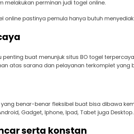
m melakukan perminan judi togel online.
gel online pastinya pemula hanya butuh menyediakan
rcaya
 penting buat menunjuk situs BO togel terpercaya
n atas sarana dan pelayanan terkomplet yang bi
 yang benar-benar fleksibel buat bisa dibawa ke
ndroid, Gadget, Iphone, Ipad, Tabet juga Desktop.
ancar serta konstan