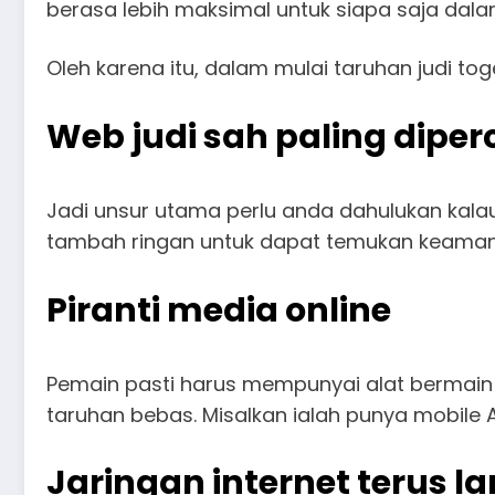
berasa lebih maksimal untuk siapa saja dala
Oleh karena itu, dalam mulai taruhan judi to
Web judi sah paling dipe
Jadi unsur utama perlu anda dahulukan kalau
tambah ringan untuk dapat temukan keamana
Piranti media online
Pemain pasti harus mempunyai alat bermain
taruhan bebas. Misalkan ialah punya mobile A
Jaringan internet terus l