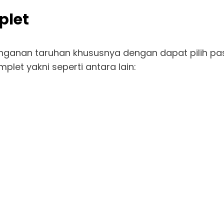
plet
inganan taruhan khususnya dengan dapat pilih pa
et yakni seperti antara lain: