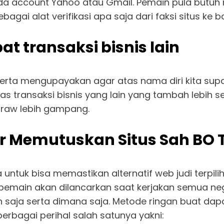
ada account Yahoo atau Gmail. Pemain pula butuh
bagai alat verifikasi apa saja dari faksi situs ke 
t transaksi bisnis lain
serta mengupayakan agar atas nama diri kita su
s transaksi bisnis yang lain yang tambah lebih se
draw lebih gampang.
r Memutuskan Situs Sah BO T
untuk bisa memastikan alternatif web judi terpil
 pemain akan dilancarkan saat kerjakan semua ne
an saja serta dimana saja. Metode ringan buat dap
erbagai perihal salah satunya yakni: