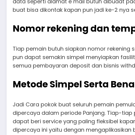
data seperti alamat e mail butuh dibuaat p
buat bisa dikontak kapan pun jadi ke-2 nya se
Nomor rekening dan tempa
Tiap pemain butuh siapkan nomor rekening 
pun dapat semakin simpel menyiapkan fasilita
semua pembayaran deposit dan bisnis with
Metode Simpel Serta Bena
Jadi Cara pokok buat seluruh pemain pemula 
dipercaya dalam periode Panjang. Tiap-tiap
dapat beri service yang paling fleksibel kap
dipercaya ini yaitu dengan mengaplikasikan b