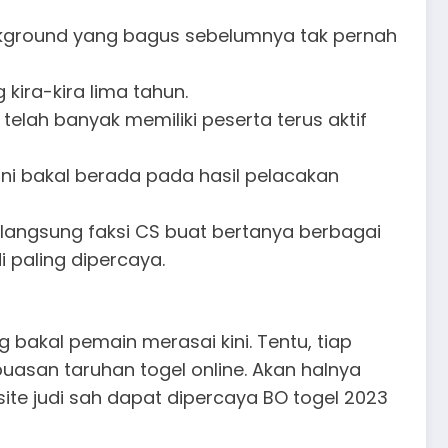
ckground yang bagus sebelumnya tak pernah
kira-kira lima tahun.
s telah banyak memiliki peserta terus aktif
ini bakal berada pada hasil pelacakan
ngsung faksi CS buat bertanya berbagai
 paling dipercaya.
bakal pemain merasai kini. Tentu, tiap
asan taruhan togel online. Akan halnya
e judi sah dapat dipercaya BO togel 2023