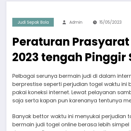
Judi Sepak Bola
Admin
15/05/2023
Peraturan Prasyarat
2023 tengah Pinggir
Pelbagai serunya bermain judi di dalam int
berprestise seperti perjudian togel waktu in
pakai koneksi internet. Lewat pelayanan samb
saja serta kapan pun karenanya tentunya m
Banyak bettor waktu ini menyukai perjudian 
bermain judi togel online berasa lebih simp