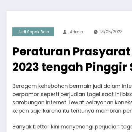
Judi Sepak Bola
Admin
13/05/2023
Peraturan Prasyarat
2023 tengah Pinggir
Beragam kehebohan bermain judi dalam inte
berpamor seperti perjudian togel saat ini b
sambungan internet. Lewat pelayanan koneksi
kapan saja karena itu tentunya membikin p
Banyak bettor kini menyenangi perjudian tog