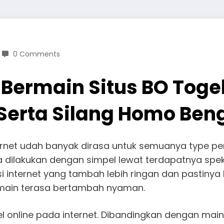
0 Comments
 Bermain Situs BO Toge
 Serta Silang Homo Be
rnet udah banyak dirasa untuk semuanya type pe
isa dilakukan dengan simpel lewat terdapatnya spe
 internet yang tambah lebih ringan dan pastinya b
emain terasa bertambah nyaman.
el online pada internet. Dibandingkan dengan mai