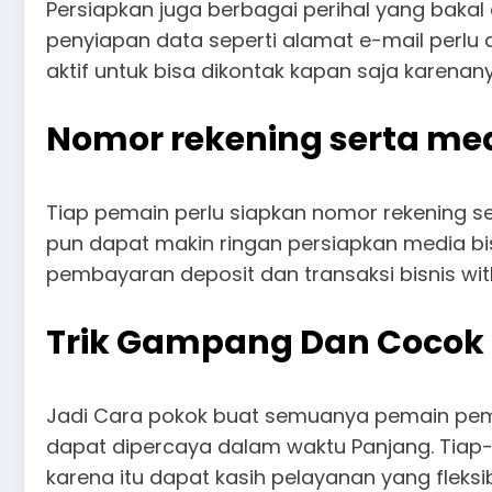
Persiapkan juga berbagai perihal yang bakal
penyiapan data seperti alamat e-mail perlu
aktif untuk bisa dikontak kapan saja karenany
Nomor rekening serta medi
Tiap pemain perlu siapkan nomor rekening se
pun dapat makin ringan persiapkan media bis
pembayaran deposit dan transaksi bisnis wit
Trik Gampang Dan Cocok 
Jadi Cara pokok buat semuanya pemain pemul
dapat dipercaya dalam waktu Panjang. Tiap
karena itu dapat kasih pelayanan yang fleks