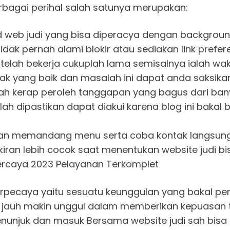
bagai perihal salah satunya merupakan:
 web judi yang bisa diperacya dengan backgrou
dak pernah alami blokir atau sediakan link prefere
elah bekerja cukuplah lama semisalnya ialah waktu
ak yang baik dan masalah ini dapat anda saksikan 
ntulah kerap peroleh tanggapan yang bagus dari ba
lah dipastikan dapat diakui karena blog ini baka
an memandang menu serta coba kontak langsung f
kiran lebih cocok saat menentukan website judi bi
percaya 2023 Pelayanan Terkomplet
erpecaya yaitu sesuatu keunggulan yang bakal pem
 jauh makin unggul dalam memberikan kepuasan t
juk dan masuk Bersama website judi sah bisa dip