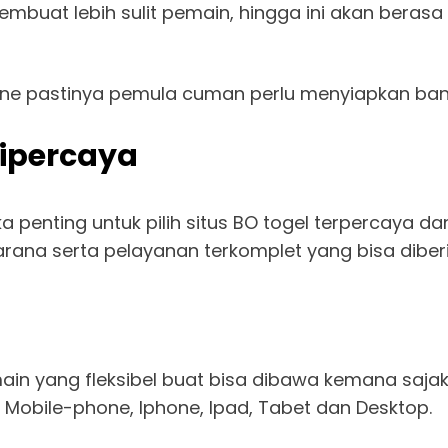
 membuat lebih sulit pemain, hingga ini akan bera
nline pastinya pemula cuman perlu menyiapkan ban
dipercaya
penting untuk pilih situs BO togel terpercaya dan
rana serta pelayanan terkomplet yang bisa diber
in yang fleksibel buat bisa dibawa kemana saja
, Mobile-phone, Iphone, Ipad, Tabet dan Desktop.