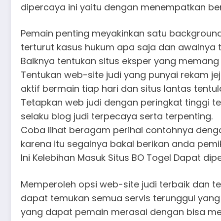
dipercaya ini yaitu dengan menempatkan ber
Pemain penting meyakinkan satu background
terturut kasus hukum apa saja dan awalnya ti
Baiknya tentukan situs eksper yang memang t
Tentukan web-site judi yang punyai rekam jej
aktif bermain tiap hari dan situs lantas te
Tetapkan web judi dengan peringkat tinggi te
selaku blog judi terpecaya serta terpenting.
Coba lihat beragam perihal contohnya deng
karena itu segalnya bakal berikan anda pemi
Ini Kelebihan Masuk Situs BO Togel Dapat di
Memperoleh opsi web-site judi terbaik dan t
dapat temukan semua servis terunggul yang
yang dapat pemain merasai dengan bisa menun