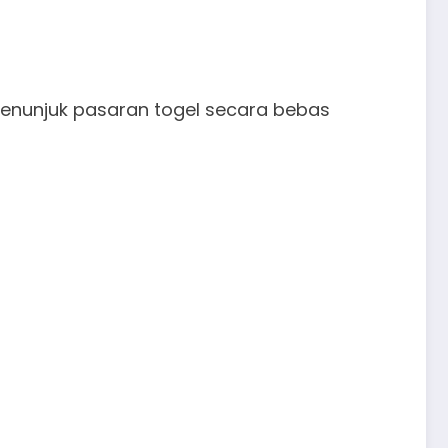
enunjuk pasaran togel secara bebas