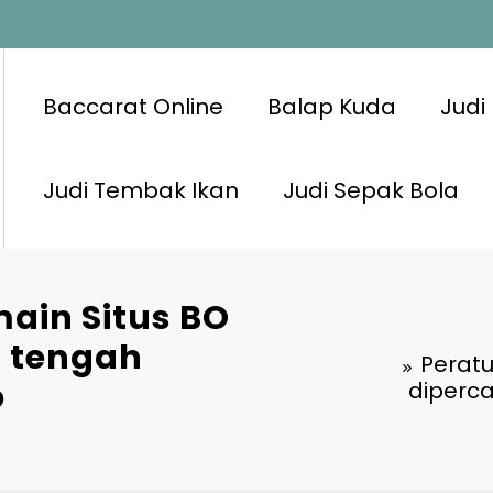
Baccarat Online
Balap Kuda
Judi
Judi Tembak Ikan
Judi Sepak Bola
ain Situs BO
3 tengah
Peratu
o
diperca