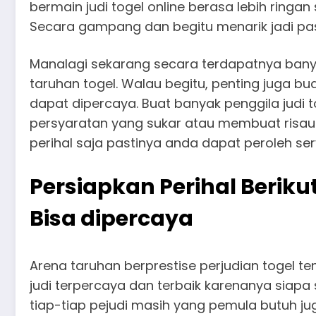
bermain judi togel online berasa lebih ringa
Secara gampang dan begitu menarik jadi pas
Manalagi sekarang secara terdapatnya bany
taruhan togel. Walau begitu, penting juga bu
dapat dipercaya. Buat banyak penggila judi 
persyaratan yang sukar atau membuat risau 
perihal saja pastinya anda dapat peroleh ser
Persiapkan Perihal Beriku
Bisa dipercaya
Arena taruhan berprestise perjudian togel 
judi terpercaya dan terbaik karenanya siapa 
tiap-tiap pejudi masih yang pemula butuh ju