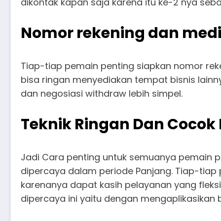
dikontak kapan saja karena itu ke-2 nya sebag
Nomor rekening dan media
Tiap-tiap pemain penting siapkan nomor reke
bisa ringan menyediakan tempat bisnis lainn
dan negosiasi withdraw lebih simpel.
Teknik Ringan Dan Cocok 
Jadi Cara penting untuk semuanya pemain pem
dipercaya dalam periode Panjang. Tiap-tiap
karenanya dapat kasih pelayanan yang fleksi
dipercaya ini yaitu dengan mengaplikasikan be