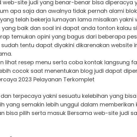
 web-site judi yang benar-benar bisa diperacya
um apa saja dan awalnya tidak pernah alami blokir 
yang telah bekerja lumayan lama misalkan yakni wa
k yang baik dan soal ini dapat anda tonton kalau s
kerap temukan opini yang bagus dari beberapa pes
i sudah tentu dapat diyakini dikarenakan website 
tama.
lihat resep menu serta coba kontak langsung fak
bih cocok saat menentukan blog judi dapat dipe
percaya 2023 Pelayanan Terkomplet
 dan terpecaya yakni sesuatu kelebihan yang bisa 
h yang semakin lebih unggul dalam memberikan k
bisa pilih serta masuk Bersama web-site judi sa