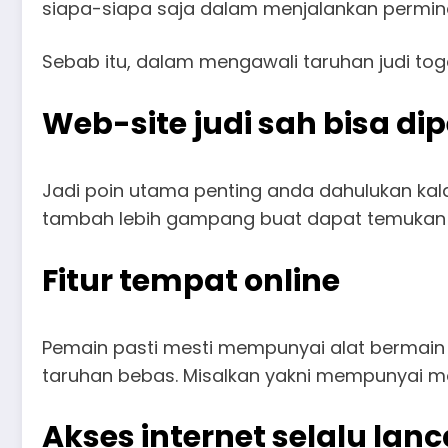
siapa-siapa saja dalam menjalankan perminan
Sebab itu, dalam mengawali taruhan judi tog
Web-site judi sah bisa di
Jadi poin utama penting anda dahulukan kala
tambah lebih gampang buat dapat temukan k
Fitur tempat online
Pemain pasti mesti mempunyai alat bermain
taruhan bebas. Misalkan yakni mempunyai mob
Akses internet selalu lan