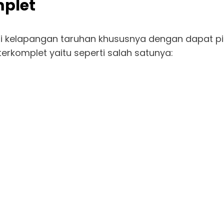
mplet
ai kelapangan taruhan khususnya dengan dapat pi
erkomplet yaitu seperti salah satunya: