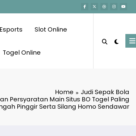
 Esports
Slot Online
Togel Online
Home
Judi Sepak Bola
an Persyaratan Main Situs BO Togel Paling
ngah Pinggir Serta Silang Homo Sendawar