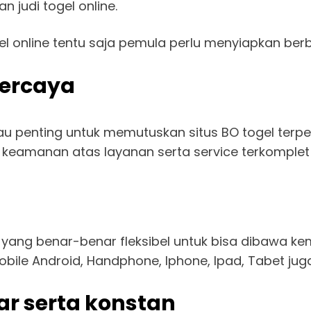
 judi togel online.
el online tentu saja pemula perlu menyiapkan ber
percaya
u penting untuk memutuskan situs BO togel terpe
eamanan atas layanan serta service terkomplet 
 yang benar-benar fleksibel untuk bisa dibawa k
ile Android, Handphone, Iphone, Ipad, Tabet jug
car serta konstan