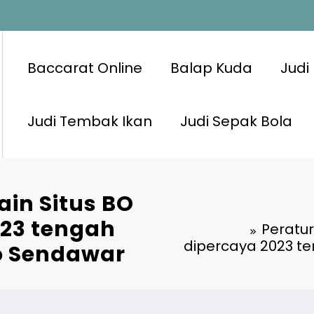
Baccarat Online
Balap Kuda
Judi
Judi Tembak Ikan
Judi Sepak Bola
in Situs BO
023 tengah
Peratur
dipercaya 2023 te
mo Sendawar