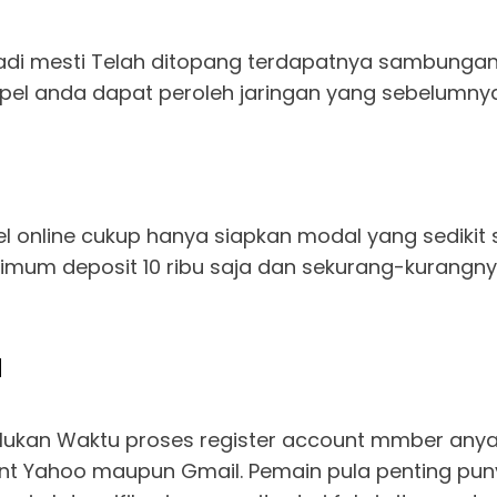
di mesti Telah ditopang terdapatnya sambungan i
el anda dapat peroleh jaringan yang sebelumnya t
l online cukup hanya siapkan modal yang sedikit s
mum deposit 10 ribu saja dan sekurang-kurangnya
a
erlukan Waktu proses register account mmber any
unt Yahoo maupun Gmail. Pemain pula penting puny