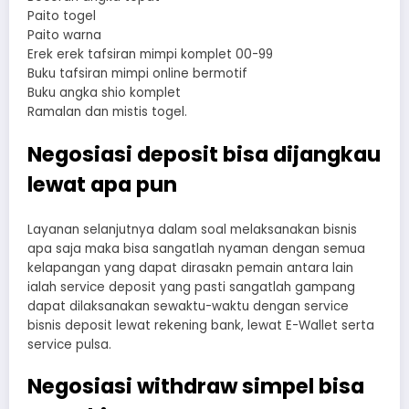
Paito togel
Paito warna
Erek erek tafsiran mimpi komplet 00-99
Buku tafsiran mimpi online bermotif
Buku angka shio komplet
Ramalan dan mistis togel.
Negosiasi deposit bisa dijangkau
lewat apa pun
Layanan selanjutnya dalam soal melaksanakan bisnis
apa saja maka bisa sangatlah nyaman dengan semua
kelapangan yang dapat dirasakn pemain antara lain
ialah service deposit yang pasti sangatlah gampang
dapat dilaksanakan sewaktu-waktu dengan service
bisnis deposit lewat rekening bank, lewat E-Wallet serta
service pulsa.
Negosiasi withdraw simpel bisa