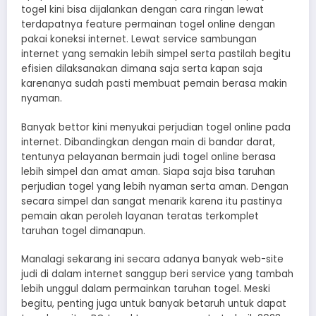
togel kini bisa dijalankan dengan cara ringan lewat
terdapatnya feature permainan togel online dengan
pakai koneksi internet. Lewat service sambungan
internet yang semakin lebih simpel serta pastilah begitu
efisien dilaksanakan dimana saja serta kapan saja
karenanya sudah pasti membuat pemain berasa makin
nyaman.
Banyak bettor kini menyukai perjudian togel online pada
internet. Dibandingkan dengan main di bandar darat,
tentunya pelayanan bermain judi togel online berasa
lebih simpel dan amat aman. Siapa saja bisa taruhan
perjudian togel yang lebih nyaman serta aman. Dengan
secara simpel dan sangat menarik karena itu pastinya
pemain akan peroleh layanan teratas terkomplet
taruhan togel dimanapun.
Manalagi sekarang ini secara adanya banyak web-site
judi di dalam internet sanggup beri service yang tambah
lebih unggul dalam permainkan taruhan togel. Meski
begitu, penting juga untuk banyak betaruh untuk dapat