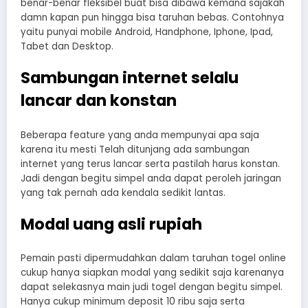
benar-benar fleksibel buat bisa dibawa kemana sajakah
damn kapan pun hingga bisa taruhan bebas. Contohnya
yaitu punyai mobile Android, Handphone, Iphone, Ipad,
Tabet dan Desktop.
Sambungan internet selalu
lancar dan konstan
Beberapa feature yang anda mempunyai apa saja
karena itu mesti Telah ditunjang ada sambungan
internet yang terus lancar serta pastilah harus konstan.
Jadi dengan begitu simpel anda dapat peroleh jaringan
yang tak pernah ada kendala sedikit lantas.
Modal uang asli rupiah
Pemain pasti dipermudahkan dalam taruhan togel online
cukup hanya siapkan modal yang sedikit saja karenanya
dapat selekasnya main judi togel dengan begitu simpel.
Hanya cukup minimum deposit 10 ribu saja serta