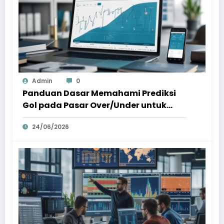
Admin
0
Panduan Dasar Memahami Prediksi
Gol pada Pasar Over/Under untuk
Pemula
24/06/2026