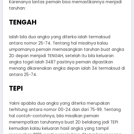
Karenanya lantas pemain bisa memastikannya menjadi
taruhan:
TENGAH
Ialah bila dua angka yang diterka ialah termaksud
antara nomor 25-74. Tentang hal misalnya kalau
umpamanya pemain memasangkan taruhan buat angka
2D depan menjadi TENGAH, setelah itu bila keluaran
angka togel ialah 3487 pastinya pemain dipastikan
menang dikarenakan angka depan ialah 34 termaksud di
antara 25-74.
TEPI
Yakni apabila dua angka yang diterka merupakan
terhitung antara nomor 00-24 dan dari 75-99. Tentang
hal contoh-contohnya, bila misalkan pemain
menempatkan taruhannya buat 2D belakang jadi TEPI
kemudian kalau keluaran hasil angka yang tampil