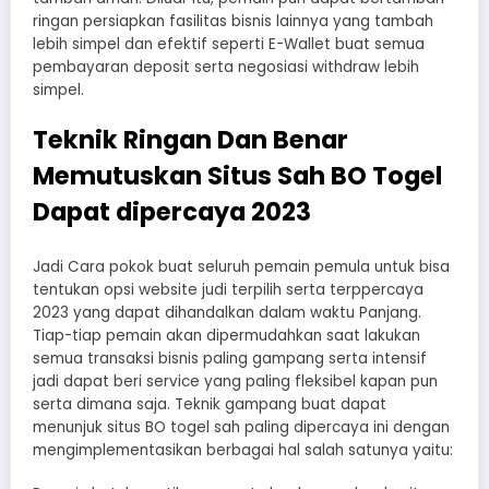
ringan persiapkan fasilitas bisnis lainnya yang tambah
lebih simpel dan efektif seperti E-Wallet buat semua
pembayaran deposit serta negosiasi withdraw lebih
simpel.
Teknik Ringan Dan Benar
Memutuskan Situs Sah BO Togel
Dapat dipercaya 2023
Jadi Cara pokok buat seluruh pemain pemula untuk bisa
tentukan opsi website judi terpilih serta terppercaya
2023 yang dapat dihandalkan dalam waktu Panjang.
Tiap-tiap pemain akan dipermudahkan saat lakukan
semua transaksi bisnis paling gampang serta intensif
jadi dapat beri service yang paling fleksibel kapan pun
serta dimana saja. Teknik gampang buat dapat
menunjuk situs BO togel sah paling dipercaya ini dengan
mengimplementasikan berbagai hal salah satunya yaitu: