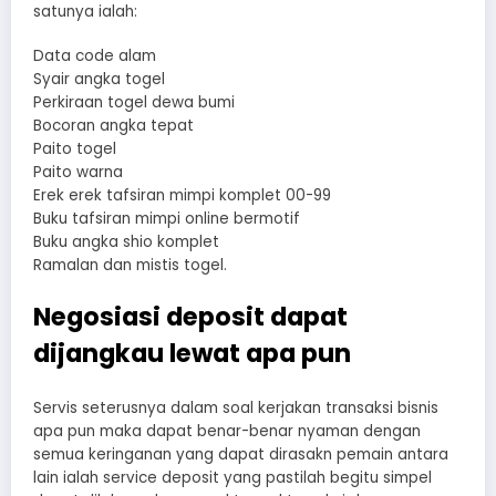
satunya ialah:
Data code alam
Syair angka togel
Perkiraan togel dewa bumi
Bocoran angka tepat
Paito togel
Paito warna
Erek erek tafsiran mimpi komplet 00-99
Buku tafsiran mimpi online bermotif
Buku angka shio komplet
Ramalan dan mistis togel.
Negosiasi deposit dapat
dijangkau lewat apa pun
Servis seterusnya dalam soal kerjakan transaksi bisnis
apa pun maka dapat benar-benar nyaman dengan
semua keringanan yang dapat dirasakn pemain antara
lain ialah service deposit yang pastilah begitu simpel