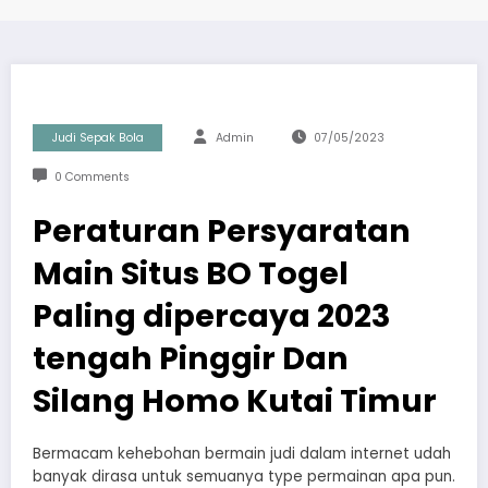
Judi Sepak Bola
Admin
07/05/2023
0 Comments
Peraturan Persyaratan
Main Situs BO Togel
Paling dipercaya 2023
tengah Pinggir Dan
Silang Homo Kutai Timur
Bermacam kehebohan bermain judi dalam internet udah
banyak dirasa untuk semuanya type permainan apa pun.