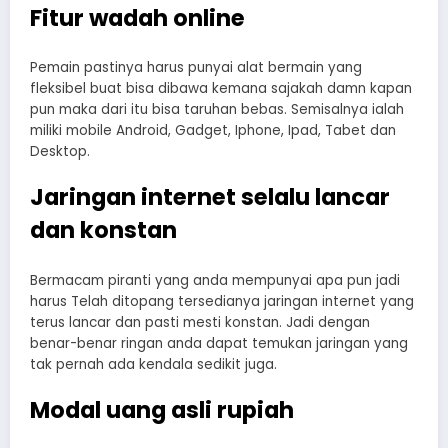
Fitur wadah online
Pemain pastinya harus punyai alat bermain yang
fleksibel buat bisa dibawa kemana sajakah damn kapan
pun maka dari itu bisa taruhan bebas. Semisalnya ialah
miliki mobile Android, Gadget, Iphone, Ipad, Tabet dan
Desktop.
Jaringan internet selalu lancar
dan konstan
Bermacam piranti yang anda mempunyai apa pun jadi
harus Telah ditopang tersedianya jaringan internet yang
terus lancar dan pasti mesti konstan. Jadi dengan
benar-benar ringan anda dapat temukan jaringan yang
tak pernah ada kendala sedikit juga.
Modal uang asli rupiah