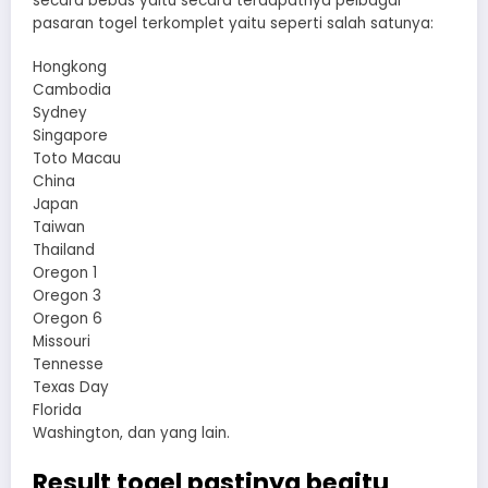
secara bebas yaitu secara terdapatnya pelbagai
pasaran togel terkomplet yaitu seperti salah satunya:
Hongkong
Cambodia
Sydney
Singapore
Toto Macau
China
Japan
Taiwan
Thailand
Oregon 1
Oregon 3
Oregon 6
Missouri
Tennesse
Texas Day
Florida
Washington, dan yang lain.
Result togel pastinya begitu