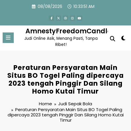
Skip
08/08/2026
10:33:52 AM
to
content
AmnestyFreedomCandles
Judi Online Asik, Menang Pasti, Tanpa
Ribet!
Peraturan Persyaratan Main
Situs BO Togel Paling dipercaya
2023 tengah Pinggir Dan Silang
Homo Kutai Timur
Home
Judi Sepak Bola
Peraturan Persyaratan Main Situs BO Togel Paling
dipercaya 2023 tengah Pinggir Dan Silang Homo Kutai
Timur