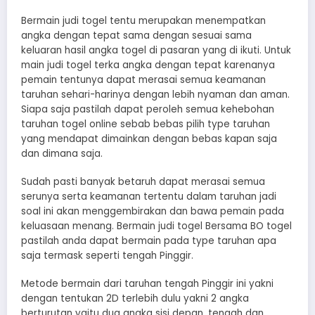
Bermain judi togel tentu merupakan menempatkan
angka dengan tepat sama dengan sesuai sama
keluaran hasil angka togel di pasaran yang di ikuti. Untuk
main judi togel terka angka dengan tepat karenanya
pemain tentunya dapat merasai semua keamanan
taruhan sehari-harinya dengan lebih nyaman dan aman.
Siapa saja pastilah dapat peroleh semua kehebohan
taruhan togel online sebab bebas pilih type taruhan
yang mendapat dimainkan dengan bebas kapan saja
dan dimana saja.
Sudah pasti banyak betaruh dapat merasai semua
serunya serta keamanan tertentu dalam taruhan jadi
soal ini akan menggembirakan dan bawa pemain pada
keluasaan menang. Bermain judi togel Bersama BO togel
pastilah anda dapat bermain pada type taruhan apa
saja termask seperti tengah Pinggir.
Metode bermain dari taruhan tengah Pinggir ini yakni
dengan tentukan 2D terlebih dulu yakni 2 angka
berturutan yaitu dua angka sisi depan, tengah dan