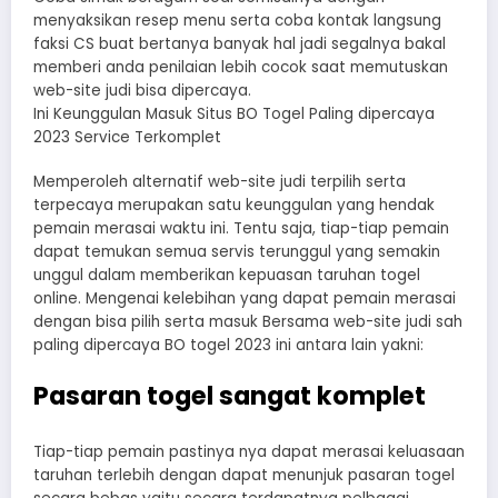
menyaksikan resep menu serta coba kontak langsung
faksi CS buat bertanya banyak hal jadi segalnya bakal
memberi anda penilaian lebih cocok saat memutuskan
web-site judi bisa dipercaya.
Ini Keunggulan Masuk Situs BO Togel Paling dipercaya
2023 Service Terkomplet
Memperoleh alternatif web-site judi terpilih serta
terpecaya merupakan satu keunggulan yang hendak
pemain merasai waktu ini. Tentu saja, tiap-tiap pemain
dapat temukan semua servis terunggul yang semakin
unggul dalam memberikan kepuasan taruhan togel
online. Mengenai kelebihan yang dapat pemain merasai
dengan bisa pilih serta masuk Bersama web-site judi sah
paling dipercaya BO togel 2023 ini antara lain yakni:
Pasaran togel sangat komplet
Tiap-tiap pemain pastinya nya dapat merasai keluasaan
taruhan terlebih dengan dapat menunjuk pasaran togel