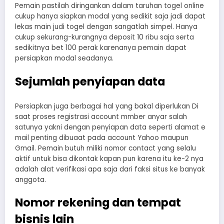
Pemain pastilah diringankan dalam taruhan togel online
cukup hanya siapkan modal yang sedikit saja jadi dapat
lekas main judi togel dengan sangatlah simpel. Hanya
cukup sekurang-kurangnya deposit 10 ribu saja serta
sedikitnya bet 100 perak karenanya pemain dapat
persiapkan modal seadanya.
Sejumlah penyiapan data
Persiapkan juga berbagai hal yang bakal diperlukan Di
saat proses registrasi account mmber anyar salah
satunya yakni dengan penyiapan data seperti alamat e
mail penting dibuaat pada account Yahoo maupun
Gmail. Pemain butuh miliki nomor contact yang selalu
aktif untuk bisa dikontak kapan pun karena itu ke-2 nya
adalah alat verifikasi apa saja dari faksi situs ke banyak
anggota.
Nomor rekening dan tempat
bisnis lain