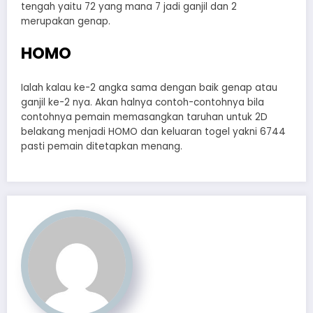
tengah yaitu 72 yang mana 7 jadi ganjil dan 2
merupakan genap.
HOMO
Ialah kalau ke-2 angka sama dengan baik genap atau
ganjil ke-2 nya. Akan halnya contoh-contohnya bila
contohnya pemain memasangkan taruhan untuk 2D
belakang menjadi HOMO dan keluaran togel yakni 6744
pasti pemain ditetapkan menang.