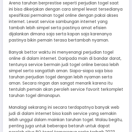
Arena taruhan berprestise seperti perjudian togel saat
ini bisa dikerjakan dengan cara simpel lewat tersedianya
spesifikasi permainan togel online dengan pakai akses
internet. Lewat service sambungan internet yang
tambah lebih simpel serta pastinya amat efisien
dijalankan dimana saja serta kapan saja karenanya
pastinya bikin pemain terasa bertambah nyaman.
Banyak bettor waktu ini menyenangi perjudian togel
online di dalam internet. Daripada main di bandar darat,
tentunya service bermain judi togel online berasa lebih
simpel serta sangatlah aman. Siapa-siapa saja bisa
taruhan perjudian togel dengan lebih nyaman serta
aman. Secara ringan dan sangat menarik karena itu
tentulah pemain akan peroleh service favorit terkomplet
taruhan togel dimanapun.
Manalagi sekarang ini secara terdapatnya banyak web
judi di dalam internet bisa kasih service yang semakin
lebih unggul dalam mainkan taruhan togel. Walau begitu,
penting juga untuk beberapa betaruh untuk dapat