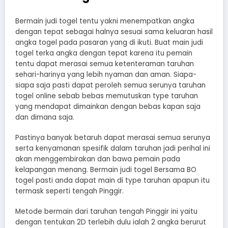
Bermain judi togel tentu yakni menempatkan angka
dengan tepat sebagai halnya sesuai sama keluaran hasil
angka togel pada pasaran yang di ikuti. Buat main judi
togel terka angka dengan tepat karena itu pemain
tentu dapat merasai semua ketenteraman taruhan
sehari-harinya yang lebih nyaman dan aman. Siapa-
siapa saja pasti dapat peroleh semua serunya taruhan
togel online sebab bebas memutuskan type taruhan
yang mendapat dimainkan dengan bebas kapan saja
dan dimana saja.
Pastinya banyak betaruh dapat merasai semua serunya
serta kenyamanan spesifik dalam taruhan jadi perihal ini
akan menggembirakan dan bawa pemain pada
kelapangan menang. Bermain judi togel Bersama BO
togel pasti anda dapat main di type taruhan apapun itu
termask seperti tengah Pinggir.
Metode bermain dari taruhan tengah Pinggir ini yaitu
dengan tentukan 2D terlebih dulu ialah 2 angka berurut