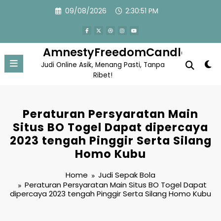
Skip
09/08/2026
2:30:52 PM
to
content
AmnestyFreedomCandles
Judi Online Asik, Menang Pasti, Tanpa
Ribet!
Peraturan Persyaratan Main
Situs BO Togel Dapat dipercaya
2023 tengah Pinggir Serta Silang
Homo Kubu
Home
Judi Sepak Bola
Peraturan Persyaratan Main Situs BO Togel Dapat
dipercaya 2023 tengah Pinggir Serta Silang Homo Kubu