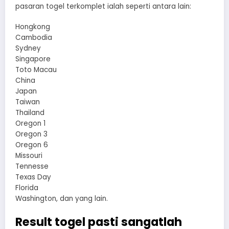
pasaran togel terkomplet ialah seperti antara lain:
Hongkong
Cambodia
Sydney
Singapore
Toto Macau
China
Japan
Taiwan
Thailand
Oregon 1
Oregon 3
Oregon 6
Missouri
Tennesse
Texas Day
Florida
Washington, dan yang lain.
Result togel pasti sangatlah