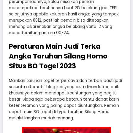
perumpamaannya, kalau misalkan pemain
menempatkan taruhannya buat 2D belakang jadi TEPI
selanjutnya apabila keluaran hasil angka yang tampak
merupakan 8812, pastilah pemain bisa ditetapkan
menang dikarenakan angka belakang yaitu 12 yang
mana terhitung antara 00-24.
Peraturan Main Judi Terka
Angka Taruhan Silang Homo
Situs BO Togel 2023
Mainkan taruhan togel terpercaya dan terbaik pasti jadi
sesuatu alternatif blog judi yang bisa dihandalkan baik
khususnya dalam mendapat keuntungan yang begitu
besar. Siapa saja beberapa betaruh tentu dapat kasih
ketenteraman yang paling dapat diuntungkan. Pemain
dapat main BO togel di type taruhan Silang Homo
melalui langkah mudah menang.