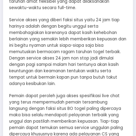
taruhan amat fleksibel yang dapat dilaksanakan
sewaktu-waktu secara full-time.
Service akses yang diberi faksi situs yaitu 24 jam tiap
harinya adalah dengan begitu unggul serta
membahagiakan karenanya dapat kasih kehebohan
berlainan yang semakin lebih memberikan kepuasan dan
ini begitu nyaman untuk siapa-siapa saja bisa
memutuskan bermacam ragam taruhan togel terbaik.
Dengan service akses 24 jam non stop jadi dimulai
dengan pagi sampai malam hari tentunya akan kasih
keuntungan dan keamanan tentukan waktu serta
tempat untuk bermain kapan pun tanpa butuh takut
adanya kesibukan lain.
Pemain dapat peroleh juga akses spesifikasi live chat
yang terus mempermudah pemain tersambung
langsung dengan faksi situs BO togel paling dipercaya
maka bisa selalu mendapati pelayanan terbaiik yang
unggul dan pastilah memberikan kepuasan. Tiap-tiap
pemain dapat temukan semua service unggulan paling
dipercaya khususnya karena ada pelayanan CS yang