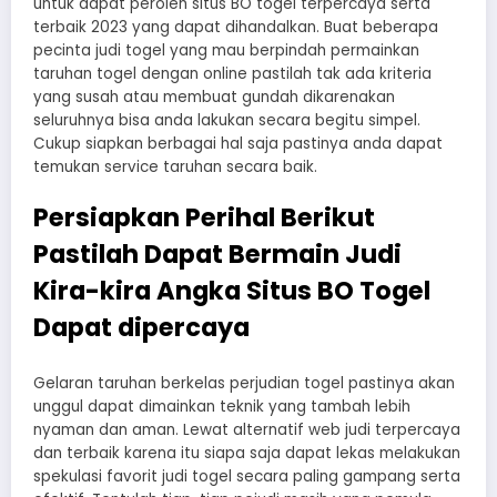
untuk dapat peroleh situs BO togel terpercaya serta
terbaik 2023 yang dapat dihandalkan. Buat beberapa
pecinta judi togel yang mau berpindah permainkan
taruhan togel dengan online pastilah tak ada kriteria
yang susah atau membuat gundah dikarenakan
seluruhnya bisa anda lakukan secara begitu simpel.
Cukup siapkan berbagai hal saja pastinya anda dapat
temukan service taruhan secara baik.
Persiapkan Perihal Berikut
Pastilah Dapat Bermain Judi
Kira-kira Angka Situs BO Togel
Dapat dipercaya
Gelaran taruhan berkelas perjudian togel pastinya akan
unggul dapat dimainkan teknik yang tambah lebih
nyaman dan aman. Lewat alternatif web judi terpercaya
dan terbaik karena itu siapa saja dapat lekas melakukan
spekulasi favorit judi togel secara paling gampang serta