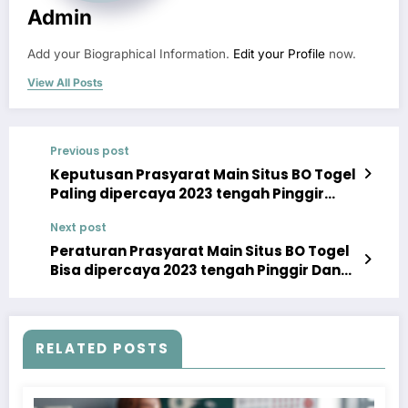
Admin
Add your Biographical Information.
Edit your Profile
now.
View All Posts
Previous post
Keputusan Prasyarat Main Situs BO Togel
Paling dipercaya 2023 tengah Pinggir
Serta Silang Homo Kayong Utara
Next post
Peraturan Prasyarat Main Situs BO Togel
Bisa dipercaya 2023 tengah Pinggir Dan
Silang Homo Lamandau
RELATED POSTS