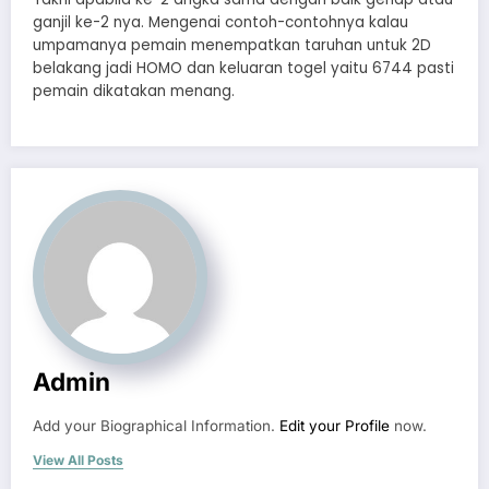
ganjil ke-2 nya. Mengenai contoh-contohnya kalau
umpamanya pemain menempatkan taruhan untuk 2D
belakang jadi HOMO dan keluaran togel yaitu 6744 pasti
pemain dikatakan menang.
Admin
Add your Biographical Information.
Edit your Profile
now.
View All Posts