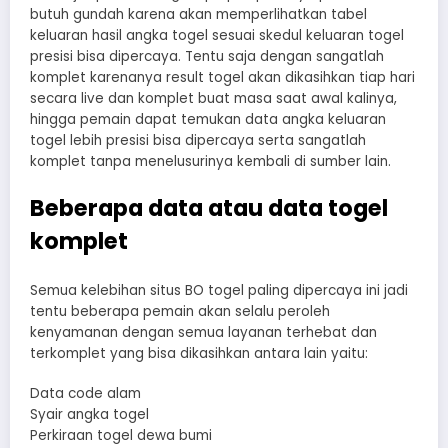
butuh gundah karena akan memperlihatkan tabel
keluaran hasil angka togel sesuai skedul keluaran togel
presisi bisa dipercaya. Tentu saja dengan sangatlah
komplet karenanya result togel akan dikasihkan tiap hari
secara live dan komplet buat masa saat awal kalinya,
hingga pemain dapat temukan data angka keluaran
togel lebih presisi bisa dipercaya serta sangatlah
komplet tanpa menelusurinya kembali di sumber lain.
Beberapa data atau data togel
komplet
Semua kelebihan situs BO togel paling dipercaya ini jadi
tentu beberapa pemain akan selalu peroleh
kenyamanan dengan semua layanan terhebat dan
terkomplet yang bisa dikasihkan antara lain yaitu:
Data code alam
Syair angka togel
Perkiraan togel dewa bumi