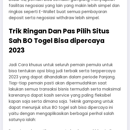
fasilitas negosiasi yang lain yang makin lebih simpel dan
ringkas seperti E-Wallet buat semua pembayaran
deposit serta negosiasi withdraw lebih simpel.
Trik Ringan Dan Pas Pilih Situs
Sah BO Togel Bisa dipercaya
2023
Jadi Cara khusus untuk seluruh pemain pemula untuk
bisa tentukan opsi blog judi terbaik serta terppercaya
2023 yang dapat dihandalkan dalam periode Panjang.
Tiap-tiap pemain pasti akan dipermudahkan saat
lakukan semua transaksi bisnis termudah serta maksimal
karenanya dapat kasih service yang paling fleksibel
kapan saja serta dimana saja. Teknik gampang untuk
dapat menunjuk situs BO togel sah bisa dipercaya ini
yaitu dengan mengaplikasikan berbagai perihal salah
satunya ialah: