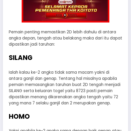
Pemain penting memastikan 2D lebih dahulu di antara
angka depan, tengah atau belakang maka dari itu dapat
dipastikan jadi taruhan:
SILANG
Ialah kalau ke-2 angka tidak sama macam yakni di
antara ganjil dan genap. Tentang hal misalnya apabila
pemain memasangkan taruhan buat 2D tengah menjadi
SILANG serta keluaran togel yaitu 8723 pasti pemain
dipastikan menang dikarenakan angka tengah yaitu 72
yang mana 7 selaku ganjil dan 2 merupakan genap.
HOMO
Yakni apabila ke-2 angka sama dengan baik genap atau