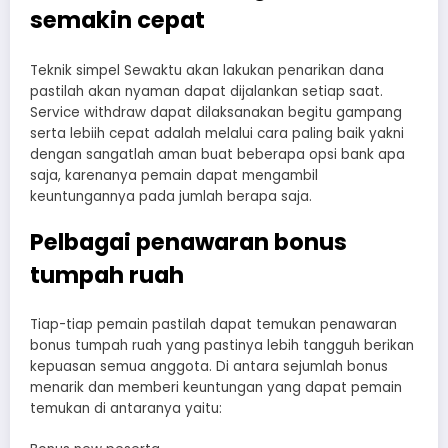
semakin cepat
Teknik simpel Sewaktu akan lakukan penarikan dana
pastilah akan nyaman dapat dijalankan setiap saat.
Service withdraw dapat dilaksanakan begitu gampang
serta lebiih cepat adalah melalui cara paling baik yakni
dengan sangatlah aman buat beberapa opsi bank apa
saja, karenanya pemain dapat mengambil
keuntungannya pada jumlah berapa saja.
Pelbagai penawaran bonus
tumpah ruah
Tiap-tiap pemain pastilah dapat temukan penawaran
bonus tumpah ruah yang pastinya lebih tangguh berikan
kepuasan semua anggota. Di antara sejumlah bonus
menarik dan memberi keuntungan yang dapat pemain
temukan di antaranya yaitu: