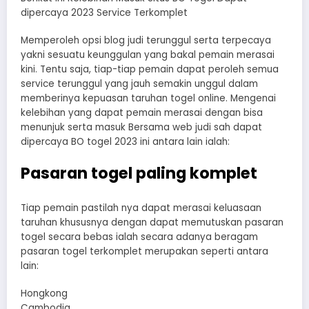
dipercaya 2023 Service Terkomplet
Memperoleh opsi blog judi terunggul serta terpecaya
yakni sesuatu keunggulan yang bakal pemain merasai
kini. Tentu saja, tiap-tiap pemain dapat peroleh semua
service terunggul yang jauh semakin unggul dalam
memberinya kepuasan taruhan togel online. Mengenai
kelebihan yang dapat pemain merasai dengan bisa
menunjuk serta masuk Bersama web judi sah dapat
dipercaya BO togel 2023 ini antara lain ialah:
Pasaran togel paling komplet
Tiap pemain pastilah nya dapat merasai keluasaan
taruhan khususnya dengan dapat memutuskan pasaran
togel secara bebas ialah secara adanya beragam
pasaran togel terkomplet merupakan seperti antara
lain:
Hongkong
Cambodia