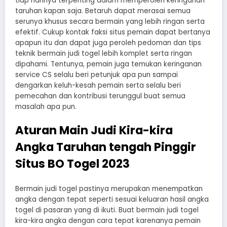
tiap harinya terpenting dalam memperoleh keringanan
taruhan kapan saja. Betaruh dapat merasai semua
serunya khusus secara bermain yang lebih ringan serta
efektif. Cukup kontak faksi situs pemain dapat bertanya
apapun itu dan dapat juga peroleh pedoman dan tips
teknik bermain judi togel lebih komplet serta ringan
dipahami. Tentunya, pemain juga temukan keringanan
service CS selalu beri petunjuk apa pun sampai
dengarkan keluh-kesah pemain serta selalu beri
pemecahan dan kontribusi terunggul buat semua
masalah apa pun.
Aturan Main Judi Kira-kira
Angka Taruhan tengah Pinggir
Situs BO Togel 2023
Bermain judi togel pastinya merupakan menempatkan
angka dengan tepat seperti sesuai keluaran hasil angka
togel di pasaran yang di ikuti. Buat bermain judi togel
kira-kira angka dengan cara tepat karenanya pemain