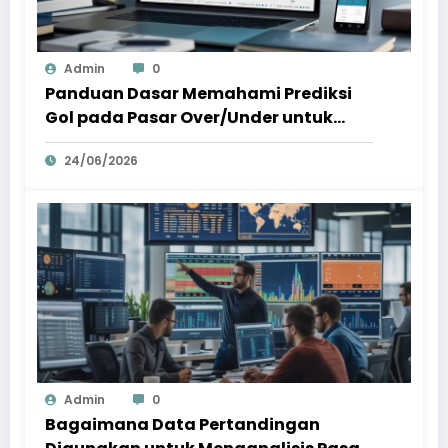
Admin
0
Panduan Dasar Memahami Prediksi
Gol pada Pasar Over/Under untuk
Pemula
24/06/2026
Admin
0
Bagaimana Data Pertandingan