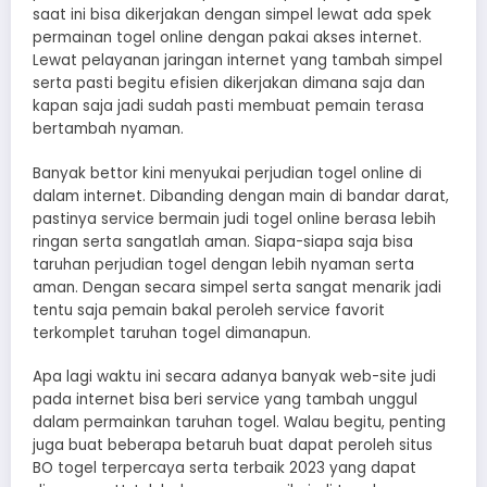
saat ini bisa dikerjakan dengan simpel lewat ada spek
permainan togel online dengan pakai akses internet.
Lewat pelayanan jaringan internet yang tambah simpel
serta pasti begitu efisien dikerjakan dimana saja dan
kapan saja jadi sudah pasti membuat pemain terasa
bertambah nyaman.
Banyak bettor kini menyukai perjudian togel online di
dalam internet. Dibanding dengan main di bandar darat,
pastinya service bermain judi togel online berasa lebih
ringan serta sangatlah aman. Siapa-siapa saja bisa
taruhan perjudian togel dengan lebih nyaman serta
aman. Dengan secara simpel serta sangat menarik jadi
tentu saja pemain bakal peroleh service favorit
terkomplet taruhan togel dimanapun.
Apa lagi waktu ini secara adanya banyak web-site judi
pada internet bisa beri service yang tambah unggul
dalam permainkan taruhan togel. Walau begitu, penting
juga buat beberapa betaruh buat dapat peroleh situs
BO togel terpercaya serta terbaik 2023 yang dapat