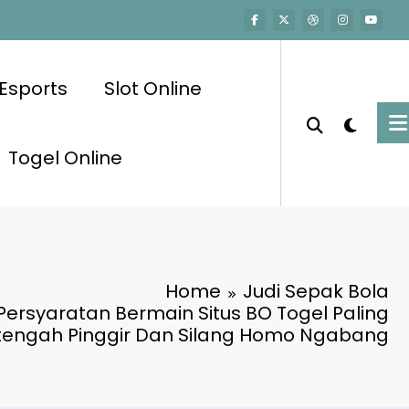
 Esports
Slot Online
Togel Online
Home
Judi Sepak Bola
Persyaratan Bermain Situs BO Togel Paling
 tengah Pinggir Dan Silang Homo Ngabang