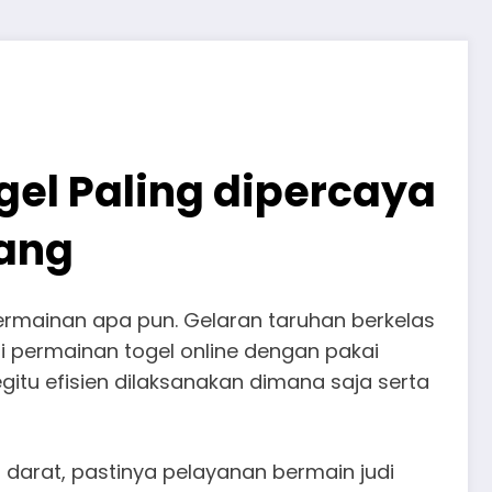
gel Paling dipercaya
bang
rmainan apa pun. Gelaran taruhan berkelas
si permainan togel online dengan pakai
gitu efisien dilaksanakan dimana saja serta
r darat, pastinya pelayanan bermain judi