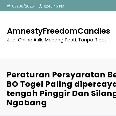
Skip
07/08/2026
12:43:46 PM
to
content
AmnestyFreedomCandles
Judi Online Asik, Menang Pasti, Tanpa Ribet!
Peraturan Persyaratan B
BO Togel Paling dipercay
tengah Pinggir Dan Sila
Ngabang