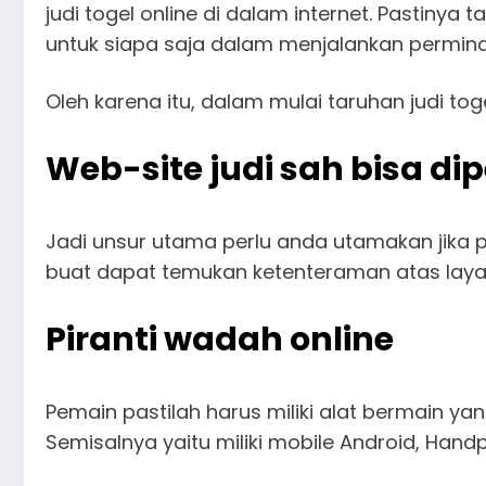
judi togel online di dalam internet. Pastiny
untuk siapa saja dalam menjalankan perminan 
Oleh karena itu, dalam mulai taruhan judi to
Web-site judi sah bisa di
Jadi unsur utama perlu anda utamakan jika pe
buat dapat temukan ketenteraman atas laya
Piranti wadah online
Pemain pastilah harus miliki alat bermain 
Semisalnya yaitu miliki mobile Android, Hand