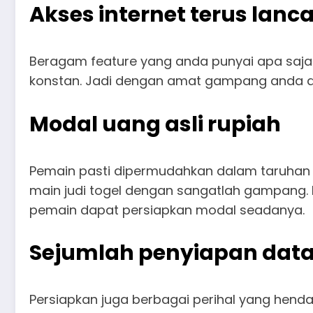
Akses internet terus lanc
Beragam feature yang anda punyai apa saja j
konstan. Jadi dengan amat gampang anda dap
Modal uang asli rupiah
Pemain pasti dipermudahkan dalam taruhan t
main judi togel dengan sangatlah gampang. 
pemain dapat persiapkan modal seadanya.
Sejumlah penyiapan dat
Persiapkan juga berbagai perihal yang hend