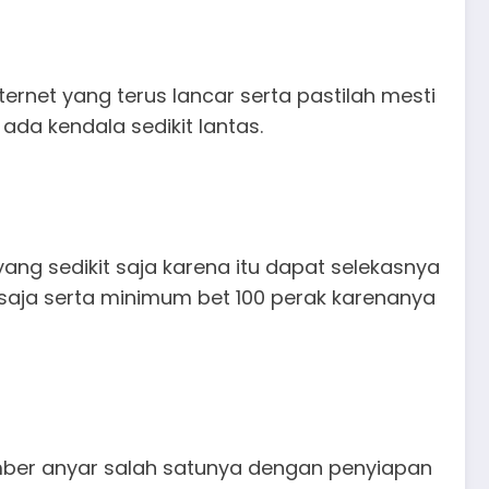
rnet yang terus lancar serta pastilah mesti
da kendala sedikit lantas.
ng sedikit saja karena itu dapat selekasnya
saja serta minimum bet 100 perak karenanya
mmber anyar salah satunya dengan penyiapan