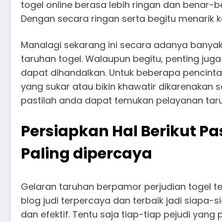
togel online berasa lebih ringan dan benar-
Dengan secara ringan serta begitu menarik k
Manalagi sekarang ini secara adanya banyak 
taruhan togel. Walaupun begitu, penting jug
dapat dihandalkan. Untuk beberapa pencinta j
yang sukar atau bikin khawatir dikarenakan 
pastilah anda dapat temukan pelayanan taru
Persiapkan Hal Berikut Pa
Paling dipercaya
Gelaran taruhan berpamor perjudian togel 
blog judi terpercaya dan terbaik jadi siapa
dan efektif. Tentu saja tiap-tiap pejudi ya