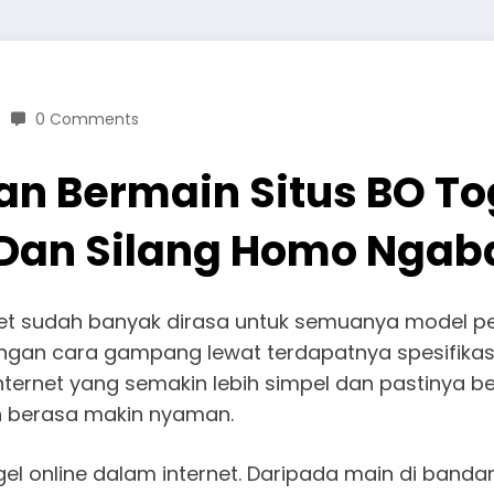
0 Comments
an Bermain Situs BO To
r Dan Silang Homo Nga
et sudah banyak dirasa untuk semuanya model pe
 dengan cara gampang lewat terdapatnya spesifika
nternet yang semakin lebih simpel dan pastinya be
n berasa makin nyaman.
gel online dalam internet. Daripada main di banda