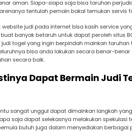
benar aman. Siapa-siapa saja bisa taruhan perjud
arenanya tentulah pemain bakal temukan servis f
website judi pada internet bisa kasih service y
a buat banyak betaruh untuk dapat peroleh situs B
udi togel yang ingin berpindah mainkan taruhan t
seluruhnya bisa anda lakukan secara benar-benar 
han secara baik.
stinya Dapat Bermain Judi T
tentu sangat unggul dapat dimainkan langkah yan
-siapa saja dapat selekasnya melakukan spekulasi 
ng pemula butuh juga dalam menyediakan berbagai 