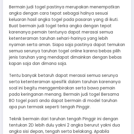
Bermain judi togel pastinya merupakan menempatkan
angka dengan cara tepat sebagai halnya sesuai
keluaran hasil angka togel pada pasaran yang di ikuti.
Buat bermain judi togel terka angka dengan tepat
karenanya pemain tentunya dapat merasai semua
ketenteraman taruhan sehari-harinya yang lebih
nyaman serta aman. Siapa saja pastinya dapat temukan
semua serunya taruhan togel online karena bebas pilih
jenis taruhan yang mendapat dimainkan dengan bebas
kapan saja dan dimana saja.
Tentu banyak betaruh dapat merasai semua serunya
serta ketenteraman spesifik dalam taruhan karenanya
soal ini begitu menggembirakan serta bawa pemain
pada keringanan menang. Bermain judi togel Bersama
BO togel pasti anda dapat bermain di model taruhan
apa pun termask seperti tengah Pinggir.
Teknik bermain dari taruhan tengah Pinggir ini dengan
tentukan 2D lebih dulu yakni 2 angka berurut yakni dua
angka sisi depan, tengah serta belakang. Apabila