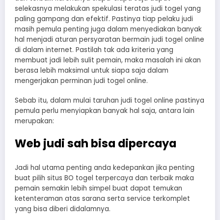
selekasnya melakukan spekulasi teratas judi togel yang
paling gampang dan efektif. Pastinya tiap pelaku judi
masih pemula penting juga dalam menyediakan banyak
hal menjadi aturan persyaratan bermain judi togel online
di dalam internet. Pastilah tak ada kriteria yang
membuat jadi lebih sulit pemain, maka masalah ini akan
berasa lebih maksimal untuk siapa saja dalam
mengerjakan perminan judi togel online.
Sebab itu, dalam mulai taruhan judi togel online pastinya
pemula perlu menyiapkan banyak hal saja, antara lain
merupakan:
Web judi sah bisa dipercaya
Jadi hal utama penting anda kedepankan jika penting
buat pilih situs BO togel terpercaya dan terbaik maka
pemain semakin lebih simpel buat dapat temukan
ketenteraman atas sarana serta service terkomplet
yang bisa diberi didalamnya.