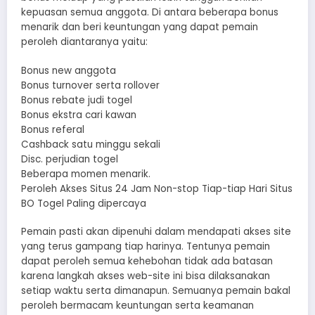
kepuasan semua anggota. Di antara beberapa bonus
menarik dan beri keuntungan yang dapat pemain
peroleh diantaranya yaitu:
Bonus new anggota
Bonus turnover serta rollover
Bonus rebate judi togel
Bonus ekstra cari kawan
Bonus referal
Cashback satu minggu sekali
Disc. perjudian togel
Beberapa momen menarik.
Peroleh Akses Situs 24 Jam Non-stop Tiap-tiap Hari Situs
BO Togel Paling dipercaya
Pemain pasti akan dipenuhi dalam mendapati akses site
yang terus gampang tiap harinya. Tentunya pemain
dapat peroleh semua kehebohan tidak ada batasan
karena langkah akses web-site ini bisa dilaksanakan
setiap waktu serta dimanapun. Semuanya pemain bakal
peroleh bermacam keuntungan serta keamanan