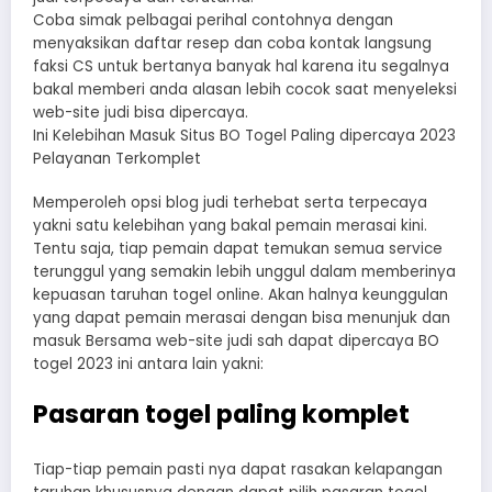
Coba simak pelbagai perihal contohnya dengan
menyaksikan daftar resep dan coba kontak langsung
faksi CS untuk bertanya banyak hal karena itu segalnya
bakal memberi anda alasan lebih cocok saat menyeleksi
web-site judi bisa dipercaya.
Ini Kelebihan Masuk Situs BO Togel Paling dipercaya 2023
Pelayanan Terkomplet
Memperoleh opsi blog judi terhebat serta terpecaya
yakni satu kelebihan yang bakal pemain merasai kini.
Tentu saja, tiap pemain dapat temukan semua service
terunggul yang semakin lebih unggul dalam memberinya
kepuasan taruhan togel online. Akan halnya keunggulan
yang dapat pemain merasai dengan bisa menunjuk dan
masuk Bersama web-site judi sah dapat dipercaya BO
togel 2023 ini antara lain yakni:
Pasaran togel paling komplet
Tiap-tiap pemain pasti nya dapat rasakan kelapangan