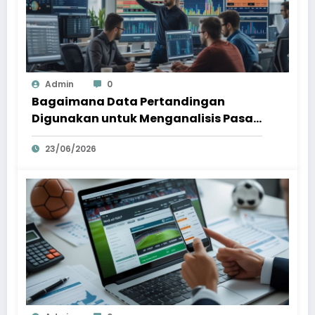
Admin
0
Bagaimana Data Pertandingan
Digunakan untuk Menganalisis Pasar
1X2 di Industri Perjudian
23/06/2026