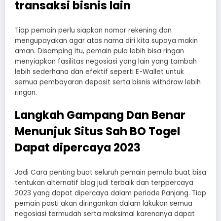
transaksi bisnis lain
Tiap pemain perlu siapkan nomor rekening dan
mengupayakan agar atas nama diri kita supaya makin
aman. Disamping itu, pemain pula lebih bisa ringan
menyiapkan fasilitas negosiasi yang lain yang tambah
lebih sederhana dan efektif seperti E-Wallet untuk
semua pembayaran deposit serta bisnis withdraw lebih
ringan.
Langkah Gampang Dan Benar
Menunjuk Situs Sah BO Togel
Dapat dipercaya 2023
Jadi Cara penting buat seluruh pemain pemula buat bisa
tentukan alternatif blog judi terbaik dan terppercaya
2023 yang dapat dipercaya dalam periode Panjang. Tiap
pemain pasti akan diringankan dalam lakukan semua
negosiasi termudah serta maksimal karenanya dapat