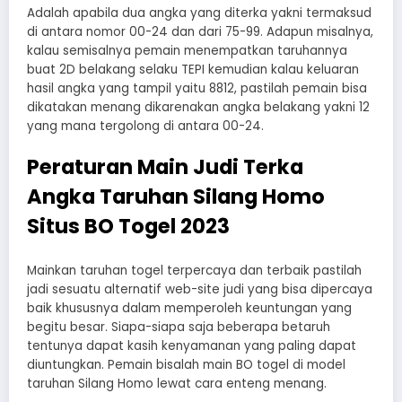
Adalah apabila dua angka yang diterka yakni termaksud
di antara nomor 00-24 dan dari 75-99. Adapun misalnya,
kalau semisalnya pemain menempatkan taruhannya
buat 2D belakang selaku TEPI kemudian kalau keluaran
hasil angka yang tampil yaitu 8812, pastilah pemain bisa
dikatakan menang dikarenakan angka belakang yakni 12
yang mana tergolong di antara 00-24.
Peraturan Main Judi Terka
Angka Taruhan Silang Homo
Situs BO Togel 2023
Mainkan taruhan togel terpercaya dan terbaik pastilah
jadi sesuatu alternatif web-site judi yang bisa dipercaya
baik khususnya dalam memperoleh keuntungan yang
begitu besar. Siapa-siapa saja beberapa betaruh
tentunya dapat kasih kenyamanan yang paling dapat
diuntungkan. Pemain bisalah main BO togel di model
taruhan Silang Homo lewat cara enteng menang.