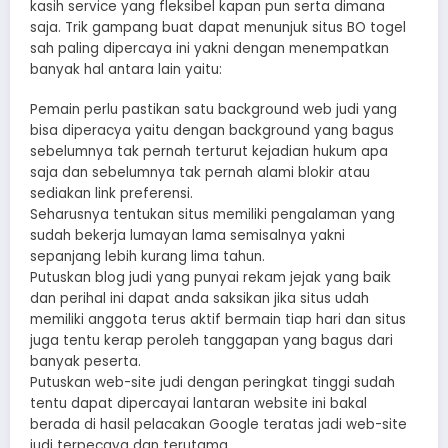
kasih service yang fleksibel kapan pun serta dimana
saja. Trik gampang buat dapat menunjuk situs BO togel
sah paling dipercaya ini yakni dengan menempatkan
banyak hal antara lain yaitu:
Pemain perlu pastikan satu background web judi yang
bisa diperacya yaitu dengan background yang bagus
sebelumnya tak pernah terturut kejadian hukum apa
saja dan sebelumnya tak pernah alami blokir atau
sediakan link preferensi.
Seharusnya tentukan situs memiliki pengalaman yang
sudah bekerja lumayan lama semisalnya yakni
sepanjang lebih kurang lima tahun.
Putuskan blog judi yang punyai rekam jejak yang baik
dan perihal ini dapat anda saksikan jika situs udah
memiliki anggota terus aktif bermain tiap hari dan situs
juga tentu kerap peroleh tanggapan yang bagus dari
banyak peserta.
Putuskan web-site judi dengan peringkat tinggi sudah
tentu dapat dipercayai lantaran website ini bakal
berada di hasil pelacakan Google teratas jadi web-site
judi terpecaya dan terutama.