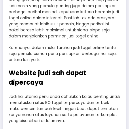
judi masih yang pemula penting juga dalam persiapkan
berbagai perihal menjadi keputusan kriteria bermain judi
togel online dalam internet. Pastilah tak ada prasyarat
yang membuat lebih sulit pemain, hingga perihal ini
bakal berasa lebih maksimal untuk siapa-siapa saja
dalam menjalankan perminan judi togel online.
Karenanya, dalam mulai taruhan judi togel online tentu
saja pemula cuman perlu persiapkan berbagai hal saja,
antara lain yaitu:
Website judi sah dapat
dipercaya
Jadi hal utama perlu anda dahulukan kalau penting untuk
memutuskan situs BO togel terpercaya dan terbaik
maka pemain tambah lebih ringan buat dapat temukan
kenyamanan atas layanan serta pelayanan terkomplet
yang bisa diberi didalamnya.