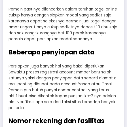
Pemain pastinya dilancarkan dalam taruhan togel online
cukup hanya dengan siapkan modal yang sedikit saja
karenanya dapat selekasnya bermain judi togel dengan
amat ringan. Hanya cukup sedikitnya deposit 10 ribu saja
dan sekurang-kurangnya bet 100 perak karenanya
pemain dapat persiapkan modal seadanya.
Beberapa penyiapan data
Persiapkan juga banyak hal yang bakal diperlukan
Sewaktu proses registrasi account mmber baru salah
satunya yakni dengan penyiapan data seperti alamat e-
mail penting dibuaat pada account Yahoo atau Gmail.
Pemain pun butuh punyai nomor contact yang terus
aktif buat bisa dikontak kapan pun jadi ke-2 nya adalah
alat verifikasi apa saja dari faksi situs terhadap banyak
peserta.
Nomor rekening dan fasilitas