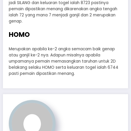
jadi SILANG dan keluaran togel ialah 8723 pastinya
pemain dipastikan menang dikarenakan angka tengah
ialah 72 yang mana 7 menjadi ganjil dan 2 merupakan
genap.
HOMO
Merupakan apabila ke-2 angka semacam baik genap
atau ganjil ke-2 nya. Adapun misalnya apabila
umpamanya pemain memasangkan taruhan untuk 2D
belakang selaku HOMO serta keluaran togel ialah 6744
pasti pemain dipastikan menang.