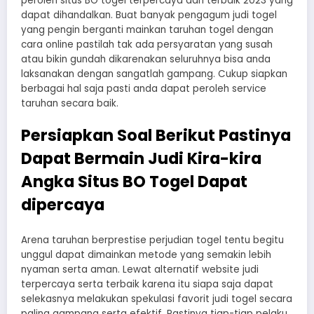
peroleh situs BO togel terpercaya dan terbaik 2023 yang
dapat dihandalkan. Buat banyak pengagum judi togel
yang pengin berganti mainkan taruhan togel dengan
cara online pastilah tak ada persyaratan yang susah
atau bikin gundah dikarenakan seluruhnya bisa anda
laksanakan dengan sangatlah gampang. Cukup siapkan
berbagai hal saja pasti anda dapat peroleh service
taruhan secara baik.
Persiapkan Soal Berikut Pastinya
Dapat Bermain Judi Kira-kira
Angka Situs BO Togel Dapat
dipercaya
Arena taruhan berprestise perjudian togel tentu begitu
unggul dapat dimainkan metode yang semakin lebih
nyaman serta aman. Lewat alternatif website judi
terpercaya serta terbaik karena itu siapa saja dapat
selekasnya melakukan spekulasi favorit judi togel secara
paling gampang serta efektif. Pastinya tiap-tiap pelaku