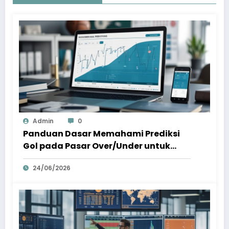
Admin
0
Panduan Dasar Memahami Prediksi
Gol pada Pasar Over/Under untuk
Pemula
24/06/2026