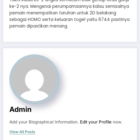
ke-2 nya. Mengenai perumpamaannya kalau semisalnya
pemain menempatkan taruhan untuk 2D belakang
sebagai HOMO serta keluaran togel yaitu 6744 pastinya
pemain dipastikan menang.
Admin
Add your Biographical Information.
Edit your Profile
now.
View All Posts