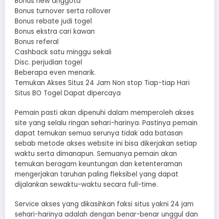
Bonus new anggota
Bonus turnover serta rollover
Bonus rebate judi togel
Bonus ekstra cari kawan
Bonus referal
Cashback satu minggu sekali
Disc. perjudian togel
Beberapa even menarik.
Temukan Akses Situs 24 Jam Non stop Tiap-tiap Hari
Situs BO Togel Dapat dipercaya
Pemain pasti akan dipenuhi dalam memperoleh akses
site yang selalu ringan sehari-harinya. Pastinya pemain
dapat temukan semua serunya tidak ada batasan
sebab metode akses website ini bisa dikerjakan setiap
waktu serta dimanapun. Semuanya pemain akan
temukan beragam keuntungan dan ketenteraman
mengerjakan taruhan paling fleksibel yang dapat
dijalankan sewaktu-waktu secara full-time.
Service akses yang dikasihkan faksi situs yakni 24 jam
sehari-harinya adalah dengan benar-benar unggul dan