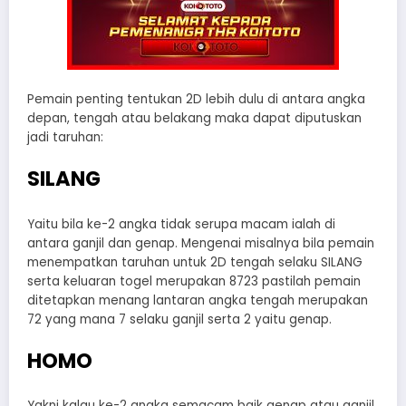
Pemain penting tentukan 2D lebih dulu di antara angka
depan, tengah atau belakang maka dapat diputuskan
jadi taruhan:
SILANG
Yaitu bila ke-2 angka tidak serupa macam ialah di
antara ganjil dan genap. Mengenai misalnya bila pemain
menempatkan taruhan untuk 2D tengah selaku SILANG
serta keluaran togel merupakan 8723 pastilah pemain
ditetapkan menang lantaran angka tengah merupakan
72 yang mana 7 selaku ganjil serta 2 yaitu genap.
HOMO
Yakni kalau ke-2 angka semacam baik genap atau ganjil