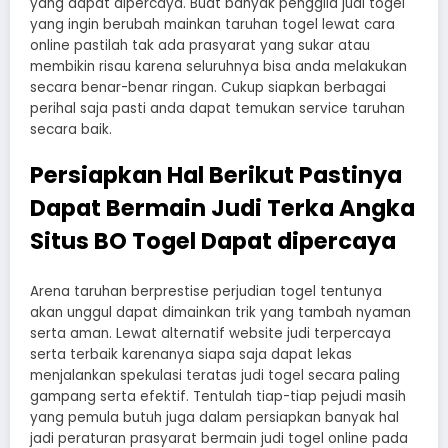
yang dapat dipercaya. Buat banyak penggila judi togel
yang ingin berubah mainkan taruhan togel lewat cara
online pastilah tak ada prasyarat yang sukar atau
membikin risau karena seluruhnya bisa anda melakukan
secara benar-benar ringan. Cukup siapkan berbagai
perihal saja pasti anda dapat temukan service taruhan
secara baik.
Persiapkan Hal Berikut Pastinya
Dapat Bermain Judi Terka Angka
Situs BO Togel Dapat dipercaya
Arena taruhan berprestise perjudian togel tentunya
akan unggul dapat dimainkan trik yang tambah nyaman
serta aman. Lewat alternatif website judi terpercaya
serta terbaik karenanya siapa saja dapat lekas
menjalankan spekulasi teratas judi togel secara paling
gampang serta efektif. Tentulah tiap-tiap pejudi masih
yang pemula butuh juga dalam persiapkan banyak hal
jadi peraturan prasyarat bermain judi togel online pada