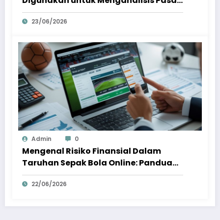
Digunakan untuk Menganalisis Pasar
1X2 di Industri Perjudian
23/06/2026
Admin
0
Mengenal Risiko Finansial Dalam
Taruhan Sepak Bola Online: Panduan
Menyusun Strategi Cerdas
22/06/2026