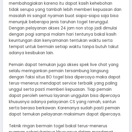
membahagiakan karena itu dapat kasih kehebohan
tidak serupa yang tambah lebih memberi kepuasan dan
masalah ini sangat nyaman buat siapa-siapa saja bisa
menunjuk beberapa jenis taruhan togel terunggul.
Dengan pelayanan akses 24 jam non stop jadi dimulai
dengan pagi sampai malam hari tentunya bakal kasih
keuntungan dan kenyamanan tentukan waktu serta
tempat untuk bermain setiap waktu tanpa butuh takut
adanya kesibukan lain.
Pemain dapat temukan juga akses spek live chat yang
selalu meringankan pemain tersambung langsung
dengan faksi situs BO togel bisa dipercaya maka dapat
terus-menerus mendapat service terbaiik yang paling
unggul serta pasti memberi kepuasan. Tiap pemain
dapat peroleh semua layanan unggulan bisa dipercaya
khususnya adanya pelayanan CS yang ramah, santun
serta berasa berkawan. Karenanya sudah pasti pemain
dapat temukan pelayanan maksimum dapat dipercaya.
Teknik ringan bermain togel bakal terus-menerus