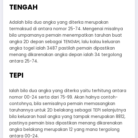
TENGAH
Adalah bila dua angka yang diterka merupakan
termaksud di antara nomor 25-74. Mengenai misalnya
bila umpamanya pemain menempatkan taruhan buat
angka 2D depan sebagai TENGAH, lalu kalau keluaran
angka togel ialah 3487 pastilah pemain dipastikan
menang dikarenakan angka depan ialah 34 tergolong
antara 25-74.
TEPI
Ialah bila dua angka yang diterka yaitu terhitung antara
nomor 00-24 serta dari 75-99. Akan halnya contoh-
contohnya, bila semisalnya pemain memasangkan
taruhannya untuk 2D belakang sebagai TEPI selanjutnya
bila keluaran hasil angka yang tampak merupakan 8812,
pastinya pemain bisa dipastikan menang dikarenakan
angka belakang merupakan 12 yang mana tergolong
antara 00-24.