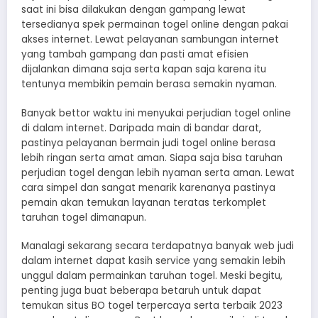
saat ini bisa dilakukan dengan gampang lewat
tersedianya spek permainan togel online dengan pakai
akses internet. Lewat pelayanan sambungan internet
yang tambah gampang dan pasti amat efisien
dijalankan dimana saja serta kapan saja karena itu
tentunya membikin pemain berasa semakin nyaman.
Banyak bettor waktu ini menyukai perjudian togel online
di dalam internet. Daripada main di bandar darat,
pastinya pelayanan bermain judi togel online berasa
lebih ringan serta amat aman. Siapa saja bisa taruhan
perjudian togel dengan lebih nyaman serta aman. Lewat
cara simpel dan sangat menarik karenanya pastinya
pemain akan temukan layanan teratas terkomplet
taruhan togel dimanapun.
Manalagi sekarang secara terdapatnya banyak web judi
dalam internet dapat kasih service yang semakin lebih
unggul dalam permainkan taruhan togel. Meski begitu,
penting juga buat beberapa betaruh untuk dapat
temukan situs BO togel terpercaya serta terbaik 2023