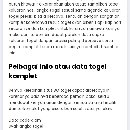
butuh khawatir dikarenakan akan tetap tampilkan tabel
keluaran hasil angka togel sesuai sama agenda keluaran
togel presisi bisa dipercaya. Tentulah dengan sangatlah
komplet karenanya result togel akan diberi tiap-tiap hari
secara live dan komplet untuk kurun zaman awal kalinya,
maka dari itu pemain dapat peroleh data angka
keluaran togel dengan presisi paling dipercaya serta
begitu komplet tanpa menelusurinya kembali di sumber
lain.
Pelbagai info atau data togel
komplet
Semua kelebihan situs BO togel dapat dipercaya ini
karenanya pastinya beberapa pemain bakal selalu
mendapat kenyamanan dengan semua sarana terpilih
dan terkomplet yang bisa diberi salah satunya ialah:
Data code alam
Syair angka togel