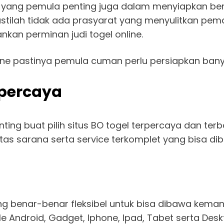
di yang pemula penting juga dalam menyiapkan ber
Pastilah tidak ada prasyarat yang menyulitkan pemai
nkan perminan judi togel online.
line pastinya pemula cuman perlu persiapkan banya
ipercaya
ting buat pilih situs BO togel terpercaya dan terb
 sarana serta service terkomplet yang bisa dib
yang benar-benar fleksibel untuk bisa dibawa kem
e Android, Gadget, Iphone, Ipad, Tabet serta Desk