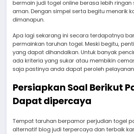
bermain judi togel online berasa lebih ringa
aman. Dengan simpel serta begitu menarik k
dimanapun.
Apa lagi sekarang ini secara terdapatnya ba
permainkan taruhan togel. Meski begitu, pen
yang dapat dihandalkan. Untuk banyak pencin
ada kriteria yang sukar atau membikin cemas
saja pastinya anda dapat peroleh pelayanan
Persiapkan Soal Berikut P
Dapat dipercaya
Tempat taruhan berpamor perjudian togel p
alternatif blog judi terpercaya dan terbaik 