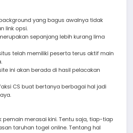
 background yang bagus awalnya tidak
 link opsi.
merupakan sepanjang lebih kurang lima
tus telah memiliki peserta terus aktif main
.
te ini akan berada di hasil pelacakan
aksi CS buat bertanya berbagai hal jadi
aya.
pemain merasai kini. Tentu saja, tiap-tiap
an taruhan togel online. Tentang hal