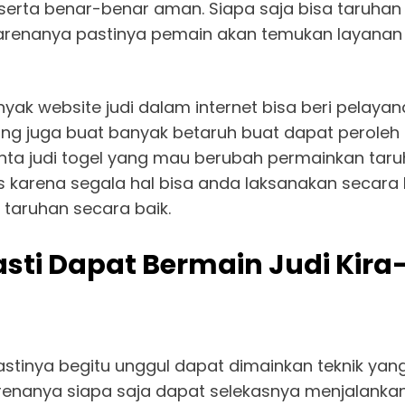
n serta benar-benar aman. Siapa saja bisa taruha
arenanya pastinya pemain akan temukan layanan 
nyak website judi dalam internet bisa beri pelay
ting juga buat banyak betaruh buat dapat peroleh 
ta judi togel yang mau berubah permainkan taruha
 karena segala hal bisa anda laksanakan secara 
 taruhan secara baik.
asti Dapat Bermain Judi Kira
astinya begitu unggul dapat dimainkan teknik ya
karenanya siapa saja dapat selekasnya menjalankan