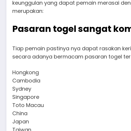
keunggulan yang dapat pemain merasai denga
merupakan:
Pasaran togel sangat ko
Tiap pemain pastinya nya dapat rasakan ke
secara adanya bermacam pasaran togel terko
Hongkong
Cambodia
Sydney
Singapore
Toto Macau
China
Japan
Taiwan