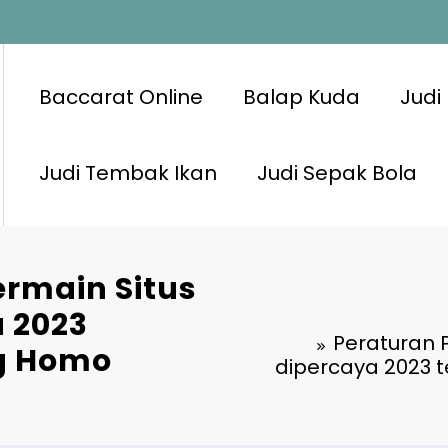
Baccarat Online
Balap Kuda
Judi
Judi Tembak Ikan
Judi Sepak Bola
ermain Situs
a 2023
Peraturan 
ng Homo
dipercaya 2023 