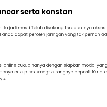
lancar serta konstan
tu jadi mesti Telah disokong terdapatnya akses in
anda dapat peroleh jaringan yang tak pernah ada 
el online cukup hanya dengan siapkan modal yang
Hanya cukup sekurang-kurangnya deposit 10 ribu 
ya.
a