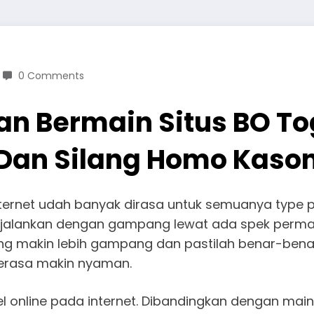
0 Comments
an Bermain Situs BO To
 Dan Silang Homo Kaso
nternet udah banyak dirasa untuk semuanya type 
sa dijalankan dengan gampang lewat ada spek per
yang makin lebih gampang dan pastilah benar-benar
erasa makin nyaman.
el online pada internet. Dibandingkan dengan main