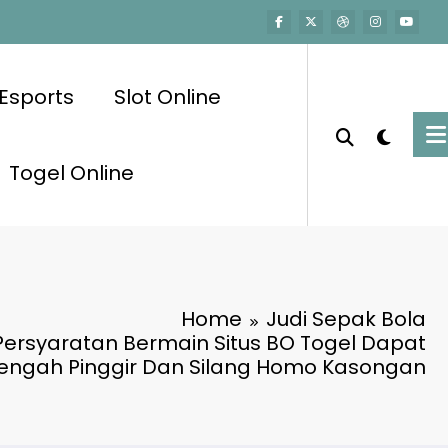
 Esports
Slot Online
Togel Online
Home
Judi Sepak Bola
Persyaratan Bermain Situs BO Togel Dapat
tengah Pinggir Dan Silang Homo Kasongan