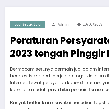
Judi Sepak Bola
Admin
20/05/2023
Peraturan Persyarat
2023 tengah Pinggir
Bermacam serunya bermain judi dalam intern
berprestise seperti perjudian togel kini bi
internet. Lewat pelayanan koneksi internet y
karena itu sudah pasti bikin pemain terasa 
Banyak bettor kini menyukai perjudian togel 