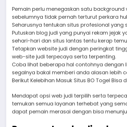
Pemain perlu menegaskan satu background w
sebelumnya tidak pernah terturut perkara huk
Seharusnya tentukan situs profesional yang 
Putuskan blog judi yang punyai rekam jejak ya
sehari-hari dan situs lantas tentu kerap te
Tetapkan website judi dengan peringkat tingg
web-site judi terpecaya serta terpenting.
Coba lihat beberapa hal contohnya dengan l
segalnya bakal memberi anda alasan lebih c
Berikut Kelebihan Masuk Situs BO Togel Bisa
Mendapat opsi web judi terpilih serta terpec
temukan semua layanan terhebat yang semak
dapat pemain merasai dengan bisa menunjuk 