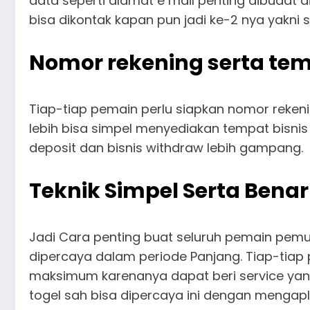
data seperti alamat e mail penting dibuaat 
bisa dikontak kapan pun jadi ke-2 nya yakni se
Nomor rekening serta temp
Tiap-tiap pemain perlu siapkan nomor reken
lebih bisa simpel menyediakan tempat bisnis
deposit dan bisnis withdraw lebih gampang.
Teknik Simpel Serta Bena
Jadi Cara penting buat seluruh pemain pemul
dipercaya dalam periode Panjang. Tiap-tiap
maksimum karenanya dapat beri service yang
togel sah bisa dipercaya ini dengan mengapli