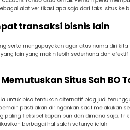
di account Yahoo atau Gmail. Pemain perlu mempu
bagai alat verifikasi apa saja dari faksi situs ke 
at transaksi bisnis lain
ing serta mengupayakan agar atas nama diri kita 
 yang lain yang makin lebih sederhana dan efekt
r Memutuskan Situs Sah BO T
a untuk bisa tentukan alternatif blog judi terung
 pemain pasti akan diringankan saat melakukan s
 paling fleksibel kapan pun dan dimana saja. T
kasikan berbagai hal salah satunya ialah: