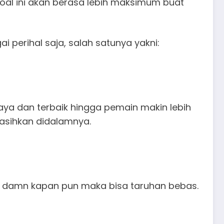
 soal ini akan berasa lebih maksimum buat
 perihal saja, salah satunya yakni:
aya dan terbaik hingga pemain makin lebih
asihkan didalamnya.
kah damn kapan pun maka bisa taruhan bebas.