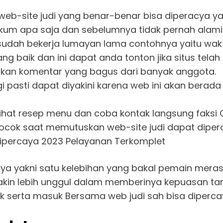
eb-site judi yang benar-benar bisa diperacya y
um apa saja dan sebelumnya tidak pernah alami blo
sudah bekerja lumayan lama contohnya yaitu waktu
ng baik dan ini dapat anda tonton jika situs telah
mukan komentar yang bagus dari banyak anggota.
i pasti dapat diyakini karena web ini akan berada 
ihat resep menu dan coba kontak langsung faksi C
ocok saat memutuskan web-site judi dapat diper
 dipercaya 2023 Pelayanan Terkomplet
aya yakni satu kelebihan yang bakal pemain merasa
in lebih unggul dalam memberinya kepuasan taru
serta masuk Bersama web judi sah bisa dipercaya