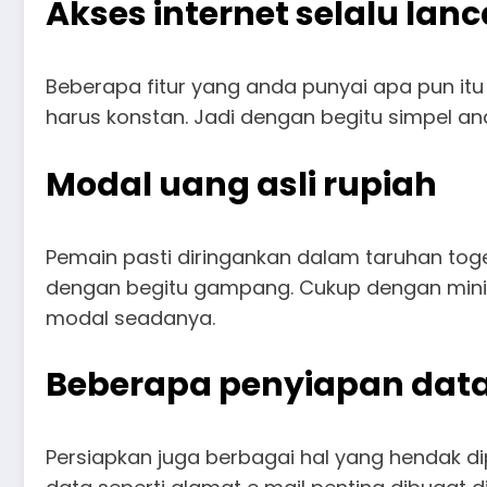
Akses internet selalu lan
Beberapa fitur yang anda punyai apa pun it
harus konstan. Jadi dengan begitu simpel an
Modal uang asli rupiah
Pemain pasti diringankan dalam taruhan toge
dengan begitu gampang. Cukup dengan minimu
modal seadanya.
Beberapa penyiapan dat
Persiapkan juga berbagai hal yang hendak d