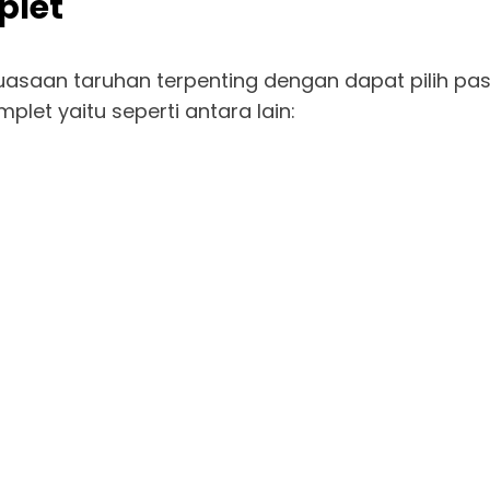
plet
uasaan taruhan terpenting dengan dapat pilih pas
et yaitu seperti antara lain: