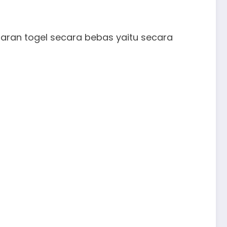
aran togel secara bebas yaitu secara