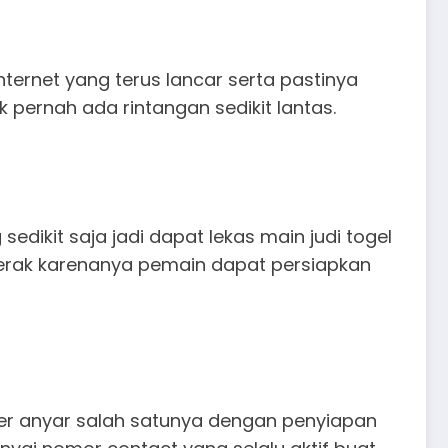
ernet yang terus lancar serta pastinya
pernah ada rintangan sedikit lantas.
dikit saja jadi dapat lekas main judi togel
perak karenanya pemain dapat persiapkan
ber anyar salah satunya dengan penyiapan