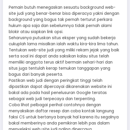
Pemain butuh menegaskan sesuatu background web-
site judi yang benar-benar bisa diperacya yakni dengan
background yang bagus tak pernah terturut perkara
hukum apa saja dan sebelumnya tidak pernah alami
blokir atau siapkan link opsi.
Seharusnya putuskan situs eksper yang sudah bekerja
cukuplah lama misalkan ialah waktu kira-kira lima tahun.
Tentukan web-site judi yang miliki rekam jejak yang baik
serta soal ini dapat anda saksikan kalau situs telah
memiliki anggota terus aktif bermain sehari-hari dan
situs juga tentulah kerap temukan tanggapan yang
bagus dari banyak peserta.
Pastikan web judi dengan peringkat tinggi telah
dipastikan dapat dipercayai dikarenakan website ini
bakal ada pada hasil penelusuran Google teratas
sebagai web judi terpecaya dan terpenting.
Coba lihat pelbagai perihal contohnya dengan
menyaksikan daftar resep dan coba kontak langsung
faksi CS untuk bertanya banyak hal karena itu segalnya
bakal memberinya anda pemikiran lebih pas dalam
menyeleksi web-site judi paling dipercaya.