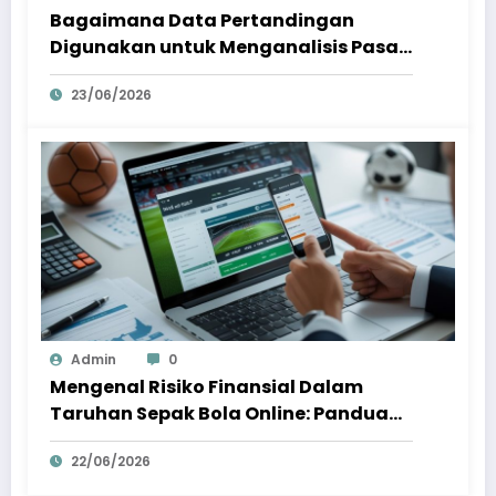
Bagaimana Data Pertandingan
Digunakan untuk Menganalisis Pasar
1X2 di Industri Perjudian
23/06/2026
Admin
0
Mengenal Risiko Finansial Dalam
Taruhan Sepak Bola Online: Panduan
Menyusun Strategi Cerdas
22/06/2026