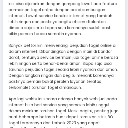
kini bisa dijalankan dengan gampang lewat ada feature
permainan togel online dengan pakai sambungan
internet. Lewat service koneksi internet yang tambah
lebih ringan dan pastinya begitu efisien dijalankan
dimana saja serta kapan saja karenanya sudah pasti
bikin pemain terasa semakin nyaman.
Banyak bettor kini menyenangi perjudian togel online di
dalam internet. Dibandingkan dengan main di bandar
darat, tentunya service bermain judi togel online berasa
lebih ringan serta benar-benar aman. Siapa saja bisa
taruhan perjudian togel secara lebih nyaman dan aman.
Dengan langkah ringan dan begitu menarik karenanya
pastinya pemain bakal peroleh layanan teratas
terkomplet taruhan togel dimanapun.
Apa lagi waktu ini secara adanya banyak web judi pada
internet bisa beri service yang semakin lebih unggul
dalam mainkan taruhan togel. Meski begitu, penting juga
buat beberapa betaruh buat dapat temukan situs BO
togel terpercaya dan terbaik 2023 yang dapat