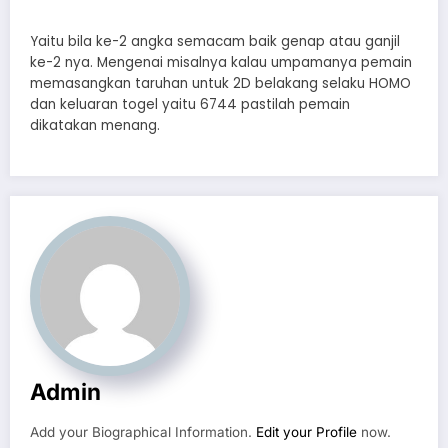
Yaitu bila ke-2 angka semacam baik genap atau ganjil
ke-2 nya. Mengenai misalnya kalau umpamanya pemain
memasangkan taruhan untuk 2D belakang selaku HOMO
dan keluaran togel yaitu 6744 pastilah pemain
dikatakan menang.
Admin
Add your Biographical Information.
Edit your Profile
now.