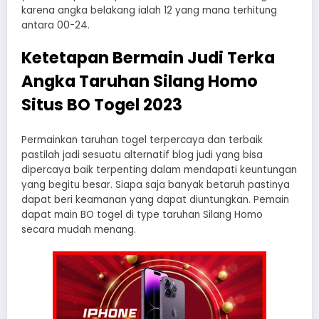
karena angka belakang ialah 12 yang mana terhitung
antara 00-24.
Ketetapan Bermain Judi Terka
Angka Taruhan Silang Homo
Situs BO Togel 2023
Permainkan taruhan togel terpercaya dan terbaik
pastilah jadi sesuatu alternatif blog judi yang bisa
dipercaya baik terpenting dalam mendapati keuntungan
yang begitu besar. Siapa saja banyak betaruh pastinya
dapat beri keamanan yang dapat diuntungkan. Pemain
dapat main BO togel di type taruhan Silang Homo
secara mudah menang.