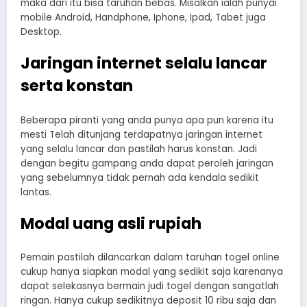
maka dari itu bisa taruhan bebas. Misalkan ialah punyai
mobile Android, Handphone, Iphone, Ipad, Tabet juga
Desktop.
Jaringan internet selalu lancar
serta konstan
Beberapa piranti yang anda punya apa pun karena itu
mesti Telah ditunjang terdapatnya jaringan internet
yang selalu lancar dan pastilah harus konstan. Jadi
dengan begitu gampang anda dapat peroleh jaringan
yang sebelumnya tidak pernah ada kendala sedikit
lantas.
Modal uang asli rupiah
Pemain pastilah dilancarkan dalam taruhan togel online
cukup hanya siapkan modal yang sedikit saja karenanya
dapat selekasnya bermain judi togel dengan sangatlah
ringan. Hanya cukup sedikitnya deposit 10 ribu saja dan