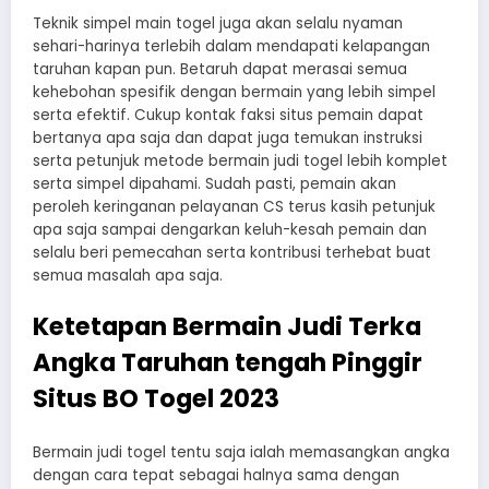
Teknik simpel main togel juga akan selalu nyaman
sehari-harinya terlebih dalam mendapati kelapangan
taruhan kapan pun. Betaruh dapat merasai semua
kehebohan spesifik dengan bermain yang lebih simpel
serta efektif. Cukup kontak faksi situs pemain dapat
bertanya apa saja dan dapat juga temukan instruksi
serta petunjuk metode bermain judi togel lebih komplet
serta simpel dipahami. Sudah pasti, pemain akan
peroleh keringanan pelayanan CS terus kasih petunjuk
apa saja sampai dengarkan keluh-kesah pemain dan
selalu beri pemecahan serta kontribusi terhebat buat
semua masalah apa saja.
Ketetapan Bermain Judi Terka
Angka Taruhan tengah Pinggir
Situs BO Togel 2023
Bermain judi togel tentu saja ialah memasangkan angka
dengan cara tepat sebagai halnya sama dengan