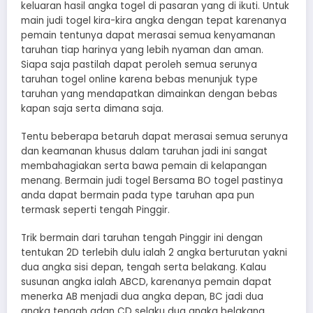
keluaran hasil angka togel di pasaran yang di ikuti. Untuk
main judi togel kira-kira angka dengan tepat karenanya
pemain tentunya dapat merasai semua kenyamanan
taruhan tiap harinya yang lebih nyaman dan aman.
Siapa saja pastilah dapat peroleh semua serunya
taruhan togel online karena bebas menunjuk type
taruhan yang mendapatkan dimainkan dengan bebas
kapan saja serta dimana saja.
Tentu beberapa betaruh dapat merasai semua serunya
dan keamanan khusus dalam taruhan jadi ini sangat
membahagiakan serta bawa pemain di kelapangan
menang. Bermain judi togel Bersama BO togel pastinya
anda dapat bermain pada type taruhan apa pun
termask seperti tengah Pinggir.
Trik bermain dari taruhan tengah Pinggir ini dengan
tentukan 2D terlebih dulu ialah 2 angka berturutan yakni
dua angka sisi depan, tengah serta belakang. Kalau
susunan angka ialah ABCD, karenanya pemain dapat
menerka AB menjadi dua angka depan, BC jadi dua
angka tengah adan CD selaku dua angka belakang.