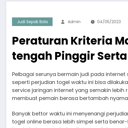
Judi Sepak Bola
Admin
04/05/2023
Peraturan Kriteria M
tengah Pinggir Sert
Pelbagai serunya bermain judi pada interne
seperti perjudian togel waktu ini bisa dilak
service jaringan internet yang semakin lebih 
membuat pemain berasa bertambah nyama
Banyak bettor waktu ini menyenangi perjudian
togel online berasa lebih simpel serta bena