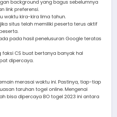
engan background yang bagus sebelumnya
 link preferensi.
waktu kira-kira lima tahun.
a situs telah memiliki peserta terus aktif
peserta.
n ada pada hasil penelusuran Google teratas
faksi CS buat bertanya banyak hal
pat dipercaya.
main merasai waktu ini. Pastinya, tiap-tiap
asan taruhan togel online. Mengenai
h bisa dipercaya BO togel 2023 ini antara