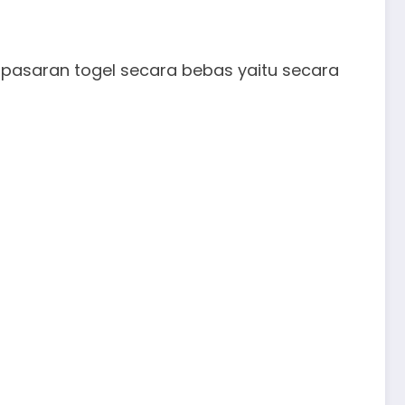
 pasaran togel secara bebas yaitu secara