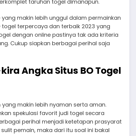
 terkomplet taruhan togel dimanapun.
ice yang makin lebih unggul dalam permainkan
 togel terpercaya dan terbaik 2023 yang
gel dengan online pastinya tak ada kriteria
g. Cukup siapkan berbagai perihal saja
-kira Angka Situs BO Togel
h yang makin lebih nyaman serta aman.
kan spekulasi favorit judi togel secara
erbagai perihal menjadi ketetapan prasyarat
ulit pemain, maka dari itu soal ini bakal