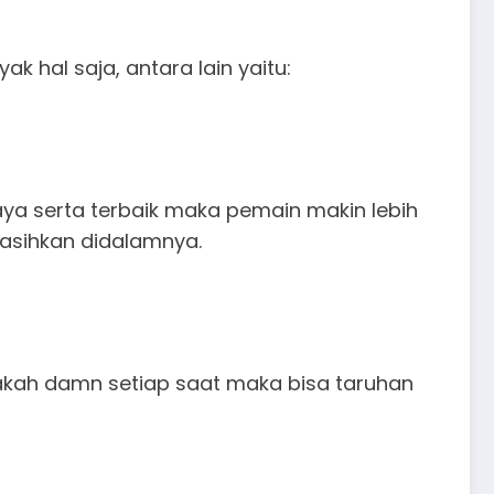
k hal saja, antara lain yaitu:
aya serta terbaik maka pemain makin lebih
asihkan didalamnya.
jakah damn setiap saat maka bisa taruhan