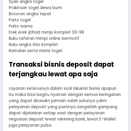
Syair angka togel
Prakiraan togel dewa bumi
Bocoran angka tepat
Paito togel
Paito warna
Erek erek ijtihad mimpi komplet 00-99
Buku tafsiran mimpi online bermotif
Buku angka shio komplet
Ramalan serta mistis togel.
Transaksi bisnis deposit dapat
terjangkau lewat apa saja
Layanan seterusnya dalam soal lakukan bisnis apapun
itu maka bisa begitu nyaman dengan semua keringanan
yang dapat dirasakn pemain salah satunya yakni
pelayanan deposit yang pastinya sangatlah gampang
dapat dijalankan setiap saat dengan pelayanan
negosiasi deposit lewat rekening bank, lewat E-Wallet
juga pelayanan pulsa.