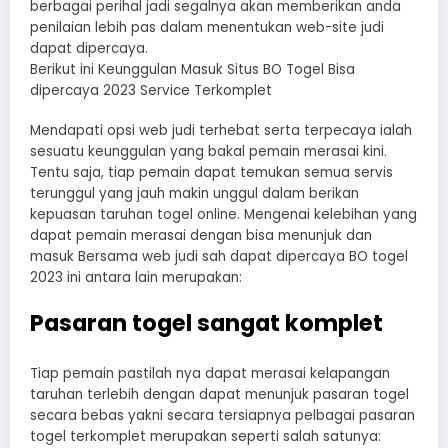
berbagai perihal jadi segalnya akan memberikan anda
penilaian lebih pas dalam menentukan web-site judi
dapat dipercaya.
Berikut ini Keunggulan Masuk Situs BO Togel Bisa
dipercaya 2023 Service Terkomplet
Mendapati opsi web judi terhebat serta terpecaya ialah
sesuatu keunggulan yang bakal pemain merasai kini.
Tentu saja, tiap pemain dapat temukan semua servis
terunggul yang jauh makin unggul dalam berikan
kepuasan taruhan togel online. Mengenai kelebihan yang
dapat pemain merasai dengan bisa menunjuk dan
masuk Bersama web judi sah dapat dipercaya BO togel
2023 ini antara lain merupakan:
Pasaran togel sangat komplet
Tiap pemain pastilah nya dapat merasai kelapangan
taruhan terlebih dengan dapat menunjuk pasaran togel
secara bebas yakni secara tersiapnya pelbagai pasaran
togel terkomplet merupakan seperti salah satunya: