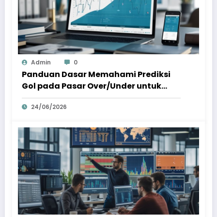
Admin
0
Panduan Dasar Memahami Prediksi
Gol pada Pasar Over/Under untuk
Pemula
24/06/2026