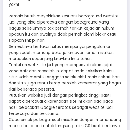
yakni:
Pemain butuh meyakinkan sesuatu background website
judi yang bisa diperacya dengan background yang
bagus sebelumnya tak pernah terikut kejadian hukum
apapun itu dan awalnya tidak pernah alami blokir atau
siapkan link pilihan.
Semestinya tentukan situs mempunyai pengalaman
yang sudah memang bekerja lumayan lama misalkan
merupakan sepanjang kira-kira lima tahun.
Tentukan web-site judi yang mempunyai rekam jejak
yang baik dan masalah ini dapat anda saksikan kalau
situs udah memiliki anggota selalu aktif main sehari-hari
dan situs juga tentu kerap peroleh komentar yang bagus
dari beberapa peserta.
Putuskan website judi dengan peringkat tinggi pasti
dapat dipercayai dikarenakan site ini akan ada pada
hasil pelacakan Google teratas sebagai website judi
terpecaya dan terutama.
Coba simak pelbagai soal misalkan dengan memandang
menu dan coba kontak langsung faksi CS buat bertanya