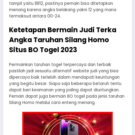
tampil yaitu 8812, pastinya pemain bisa ditetapkan
menang karena angka belakang yakni 12 yang mana
termaksud antara 00-24.
Ketetapan Bermain Judi Terka
Angka Taruhan Silang Homo
Situs BO Togel 2023
Permainkan taruhan togel terpercaya dan terbaik
pastilah jadi sesuatu alternatif website judi yang bisa
dipercaya baik terlebih dalam mendapati keuntungan
yang begitu besar. Siapa saja beberapa betaruh tentu
dapat beri keamanan yang paling dapat diuntungkan.
Pemain dapat juga bermain BO togel pada jenis taruhan
Silang Homo melalui cara enteng menang.