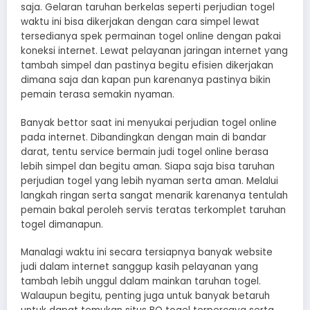
saja. Gelaran taruhan berkelas seperti perjudian togel
waktu ini bisa dikerjakan dengan cara simpel lewat
tersedianya spek permainan togel online dengan pakai
koneksi internet. Lewat pelayanan jaringan internet yang
tambah simpel dan pastinya begitu efisien dikerjakan
dimana saja dan kapan pun karenanya pastinya bikin
pemain terasa semakin nyaman.
Banyak bettor saat ini menyukai perjudian togel online
pada internet. Dibandingkan dengan main di bandar
darat, tentu service bermain judi togel online berasa
lebih simpel dan begitu aman. Siapa saja bisa taruhan
perjudian togel yang lebih nyaman serta aman. Melalui
langkah ringan serta sangat menarik karenanya tentulah
pemain bakal peroleh servis teratas terkomplet taruhan
togel dimanapun.
Manalagi waktu ini secara tersiapnya banyak website
judi dalam internet sanggup kasih pelayanan yang
tambah lebih unggul dalam mainkan taruhan togel.
Walaupun begitu, penting juga untuk banyak betaruh