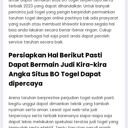
untuk dapat temukan situs BO togel terpercaya serta
terbaik 2023 yang dapat dihandalkan. Untuk banyak
pencinta judi togel yang pengin berpindah permainkan
taruhan togel dengan online pastinya tak ada prasyarat
yang susah atau membuat khawatir karena segala hal
bisa anda lakukan secara benar-benar ringan. Cukup
siapkan berbagai hal saja pasti anda dapat peroleh
service taruhan secara baik.
Persiapkan Hal Berikut Pasti
Dapat Bermain Judi Kira-kira
Angka Situs BO Togel Dapat
dipercaya
Arena taruhan berprestise perjudian togel sudah pasti
begitu unggul dapat dimainkan teknik yang tambah
nyaman serta aman. Lewat opsi web-site judi
terpercaya serta terbaik karenanya siapa-siapa saja
dapat lekas melakukan spekulasi teratas judi togel yang
termudah serta efektif. Tentu tiap-tiap pejudi masih