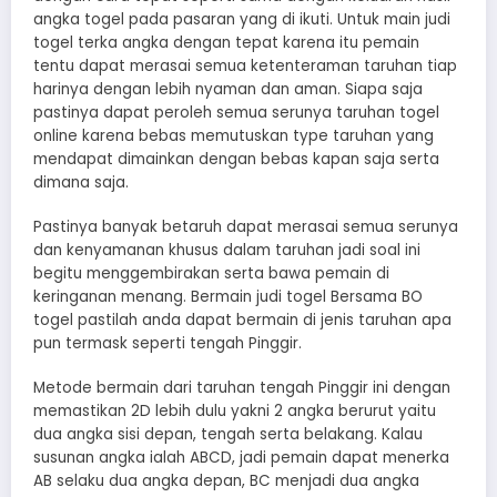
angka togel pada pasaran yang di ikuti. Untuk main judi
togel terka angka dengan tepat karena itu pemain
tentu dapat merasai semua ketenteraman taruhan tiap
harinya dengan lebih nyaman dan aman. Siapa saja
pastinya dapat peroleh semua serunya taruhan togel
online karena bebas memutuskan type taruhan yang
mendapat dimainkan dengan bebas kapan saja serta
dimana saja.
Pastinya banyak betaruh dapat merasai semua serunya
dan kenyamanan khusus dalam taruhan jadi soal ini
begitu menggembirakan serta bawa pemain di
keringanan menang. Bermain judi togel Bersama BO
togel pastilah anda dapat bermain di jenis taruhan apa
pun termask seperti tengah Pinggir.
Metode bermain dari taruhan tengah Pinggir ini dengan
memastikan 2D lebih dulu yakni 2 angka berurut yaitu
dua angka sisi depan, tengah serta belakang. Kalau
susunan angka ialah ABCD, jadi pemain dapat menerka
AB selaku dua angka depan, BC menjadi dua angka