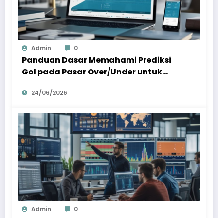
Admin
0
Panduan Dasar Memahami Prediksi
Gol pada Pasar Over/Under untuk
Pemula
24/06/2026
Admin
0