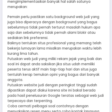
mengimplementasikan banyak hal salah satunya
merupakan:
Pemain perlu pastikan satu background web judi yang
juga bisa diperacya dengan background yang bagus
sebelumnya tidak pernah terturut masalah hukum apa
saja dan sebelumnya tidak pernah alami blokir atau
sediakan link preferensi.
Baiknya tentukan situs profesional yang memang telah
bekerja lumayan lama misalkan merupakan waktu lebih
kurang lima tahun.
Putuskan web judi yang miliki rekam jejak yang baik dan
soal ini dapat anda saksikan jika situs udah memiliki
peserta terus aktif main tiap-tiap hari dan situs juga
tentulah kerap temukan opini yang bagus dari banyak
anggota.
Putuskan website judi dengan peringkat tinggi sudah
dipastikan dapat diakui karena site ini bakal berada
pada hasil penelusuran Google teratas sebagai web judi
terpecaya dan terpenting.
Coba cermati pelbagai soal contohnya dengan
menyaksikan resep menu serta coba kontak langsung