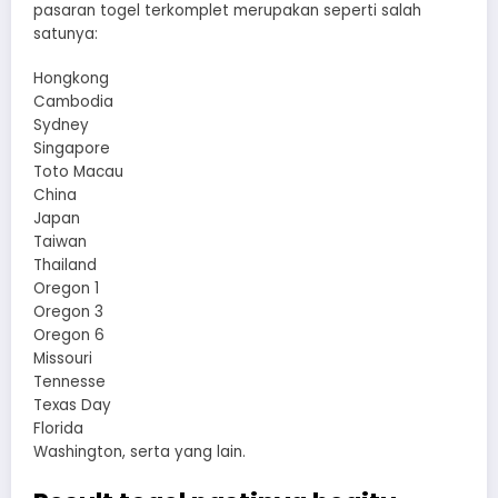
pasaran togel terkomplet merupakan seperti salah
satunya:
Hongkong
Cambodia
Sydney
Singapore
Toto Macau
China
Japan
Taiwan
Thailand
Oregon 1
Oregon 3
Oregon 6
Missouri
Tennesse
Texas Day
Florida
Washington, serta yang lain.