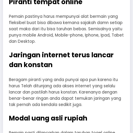
Piranti tempat online
Pemain pastinya harus mempunyai alat bermain yang
fleksibel buat bisa dibawa kemana sajakah damn setiap
saat maka dari itu bisa taruhan bebas. Semisalnya yaitu
punya mobile Android, Mobile-phone, Iphone, Ipad, Tabet
dan Desktop.
Jaringan internet terus lancar
dan konstan
Beragam piranti yang anda punyai apa pun karena itu
harus Telah ditunjang ada akses internet yang selalu
lancar dan pastilah harus konstan. Karenanya dengan
benar-benar ringan anda dapat temukan jaringan yang
tak pernah ada kendala sedikit juga.
Modal uang asli rupiah
Pemain pasti dilancarkan dalam taruhan togel online