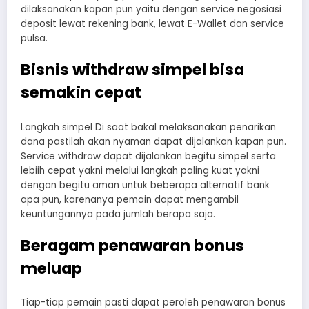
dilaksanakan kapan pun yaitu dengan service negosiasi
deposit lewat rekening bank, lewat E-Wallet dan service
pulsa.
Bisnis withdraw simpel bisa
semakin cepat
Langkah simpel Di saat bakal melaksanakan penarikan
dana pastilah akan nyaman dapat dijalankan kapan pun.
Service withdraw dapat dijalankan begitu simpel serta
lebiih cepat yakni melalui langkah paling kuat yakni
dengan begitu aman untuk beberapa alternatif bank
apa pun, karenanya pemain dapat mengambil
keuntungannya pada jumlah berapa saja.
Beragam penawaran bonus
meluap
Tiap-tiap pemain pasti dapat peroleh penawaran bonus