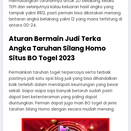
memasangkan taruhannya untuk 2D belakang selaku
TEPI dan selanjutnya kalau keluaran hasil angka yang
tampak yakni 8812, pasti pemain bisa dikatakan menang
lantaran angka belakang yakni 12 yang mana terhitung di
antara 00-24.
Aturan Bermain Judi Terka
Angka Taruhan Silang Homo
Situs BO Togel 2023
Permainkan taruhan togel terpercaya serta terbaik
pastinya jadi satu opsi blog judi yang bisa dihandalkan
baik terlebih dalam mendapati keuntungan yang besar
sekali. Siapa-siapa saja banyak betaruh sudah pasti
dapat beri ketenteraman yang paling dapat
diuntungkan. Pemain dapat juga main BO togel di jenis
taruhan Silang Homo dengan secara mudah menang.