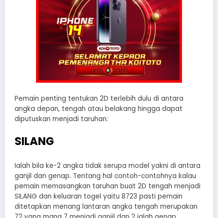
Pemain penting tentukan 2D terlebih dulu di antara
angka depan, tengah atau belakang hingga dapat
diputuskan menjadi taruhan:
SILANG
Ialah bila ke-2 angka tidak serupa model yakni di antara
ganjil dan genap. Tentang hal contoh-contohnya kalau
pemain memasangkan taruhan buat 2D tengah menjadi
SILANG dan keluaran togel yaitu 8723 pasti pemain
ditetapkan menang lantaran angka tengah merupakan
72 yang mana 7 menjadi ganjil dan 2 ialah genap.