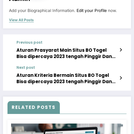
Add your Biographical Information.
Edit your Profile
now.
View All Posts
Previous post
Aturan Prasyarat Main Situs BO Togel
Bisa dipercaya 2023 tengah Pinggir Dan
Silang Homo Balangan
Next post
Aturan Kriteria Bermain Situs BO Togel
Bisa dipercaya 2023 tengah Pinggir Dan
Silang Homo Nanga Pinoh
RELATED POSTS