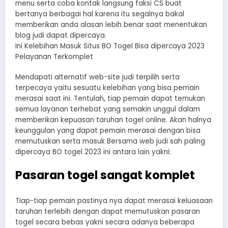
menu serta coba kontak langsung faksi CS buat
bertanya berbagai hal karena itu segalnya bakal
memberikan anda alasan lebih benar saat menentukan
blog judi dapat dipercaya.
Ini Kelebihan Masuk Situs BO Togel Bisa dipercaya 2023
Pelayanan Terkomplet
Mendapati alternatif web-site judi terpilih serta
terpecaya yaitu sesuatu kelebihan yang bisa pemain
merasai saat ini. Tentulah, tiap pemain dapat temukan
semua layanan terhebat yang semakin unggul dalam
memberikan kepuasan taruhan togel online. Akan halnya
keunggulan yang dapat pemain merasai dengan bisa
memutuskan serta masuk Bersama web judi sah paling
dipercaya BO togel 2023 ini antara lain yakni:
Pasaran togel sangat komplet
Tiap-tiap pemain pastinya nya dapat merasai keluasaan
taruhan terlebih dengan dapat memutuskan pasaran
togel secara bebas yakni secara adanya beberapa