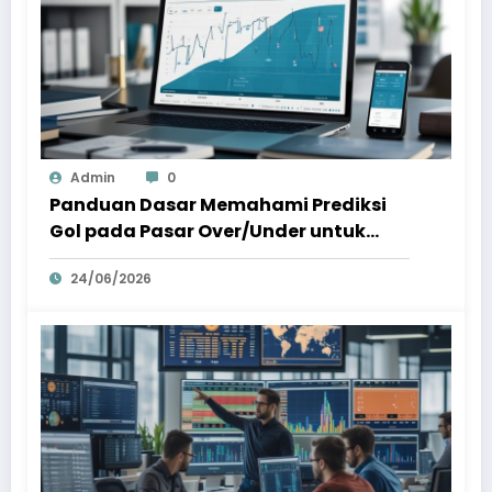
Admin
0
Panduan Dasar Memahami Prediksi
Gol pada Pasar Over/Under untuk
Pemula
24/06/2026