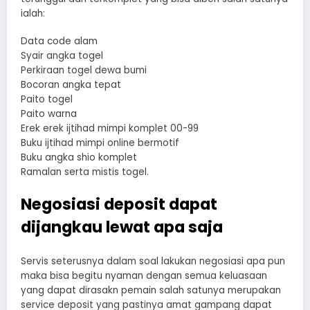
ialah:
Data code alam
Syair angka togel
Perkiraan togel dewa bumi
Bocoran angka tepat
Paito togel
Paito warna
Erek erek ijtihad mimpi komplet 00-99
Buku ijtihad mimpi online bermotif
Buku angka shio komplet
Ramalan serta mistis togel.
Negosiasi deposit dapat
dijangkau lewat apa saja
Servis seterusnya dalam soal lakukan negosiasi apa pun
maka bisa begitu nyaman dengan semua keluasaan
yang dapat dirasakn pemain salah satunya merupakan
service deposit yang pastinya amat gampang dapat