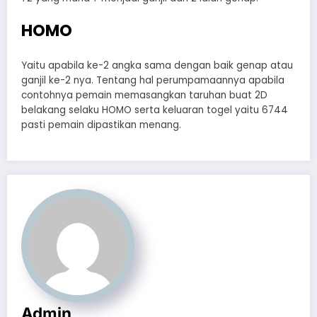
HOMO
Yaitu apabila ke-2 angka sama dengan baik genap atau
ganjil ke-2 nya. Tentang hal perumpamaannya apabila
contohnya pemain memasangkan taruhan buat 2D
belakang selaku HOMO serta keluaran togel yaitu 6744
pasti pemain dipastikan menang.
Admin