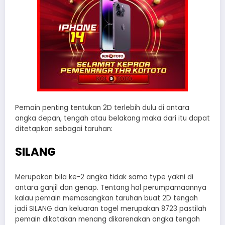
Pemain penting tentukan 2D terlebih dulu di antara
angka depan, tengah atau belakang maka dari itu dapat
ditetapkan sebagai taruhan:
SILANG
Merupakan bila ke-2 angka tidak sama type yakni di
antara ganjil dan genap. Tentang hal perumpamaannya
kalau pemain memasangkan taruhan buat 2D tengah
jadi SILANG dan keluaran togel merupakan 8723 pastilah
pemain dikatakan menang dikarenakan angka tengah