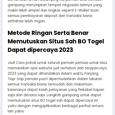
gampang menyiapkan tempat negosiasi lainnya yang
makin lebih simpel dan ringkas seperti E-Wallet buat
semua pembayaran deposit dan transaksi bisnis
withdraw lebih ringan.
Metode Ringan Serta Benar
Memutuskan Situs Sah BO Togel
Dapat dipercaya 2023
Jadi Cara pokok untuk seluruh pemain pemula untuk bisa
memastikan opsi website judi terhebat dan terppercaya
2023 yang dapat dihandalkan dalam waktu Panjang.
Tiap-tiap pemain pasti dipermudahkan dalam lakukan
semua transaksi bisnis termudah dan maksimum
karenanya dapat kasih pelayanan yang fleksibel kapan
saja dan dimana saja. Langkah gampang untuk dapat
memutuskan situs BO togel sah dapat dipercaya ini
yaitu dengan mengaplikasikan berbagai perihal antara
lain yakni: