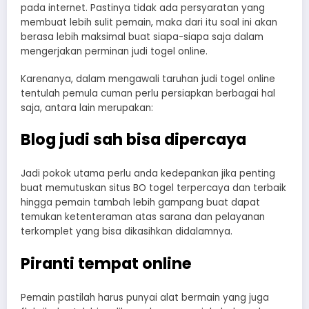
pada internet. Pastinya tidak ada persyaratan yang
membuat lebih sulit pemain, maka dari itu soal ini akan
berasa lebih maksimal buat siapa-siapa saja dalam
mengerjakan perminan judi togel online.
Karenanya, dalam mengawali taruhan judi togel online
tentulah pemula cuman perlu persiapkan berbagai hal
saja, antara lain merupakan:
Blog judi sah bisa dipercaya
Jadi pokok utama perlu anda kedepankan jika penting
buat memutuskan situs BO togel terpercaya dan terbaik
hingga pemain tambah lebih gampang buat dapat
temukan ketenteraman atas sarana dan pelayanan
terkomplet yang bisa dikasihkan didalamnya.
Piranti tempat online
Pemain pastilah harus punyai alat bermain yang juga