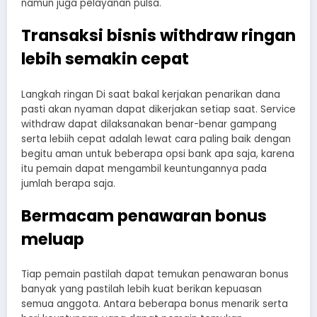
namun juga pelayanan pulsa.
Transaksi bisnis withdraw ringan
lebih semakin cepat
Langkah ringan Di saat bakal kerjakan penarikan dana
pasti akan nyaman dapat dikerjakan setiap saat. Service
withdraw dapat dilaksanakan benar-benar gampang
serta lebiih cepat adalah lewat cara paling baik dengan
begitu aman untuk beberapa opsi bank apa saja, karena
itu pemain dapat mengambil keuntungannya pada
jumlah berapa saja.
Bermacam penawaran bonus
meluap
Tiap pemain pastilah dapat temukan penawaran bonus
banyak yang pastilah lebih kuat berikan kepuasan
semua anggota. Antara beberapa bonus menarik serta