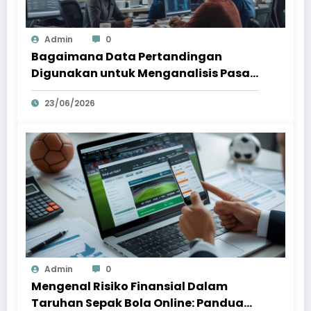
Admin
0
Bagaimana Data Pertandingan
Digunakan untuk Menganalisis Pasar
1X2 di Industri Perjudian
23/06/2026
Admin
0
Mengenal Risiko Finansial Dalam
Taruhan Sepak Bola Online: Panduan