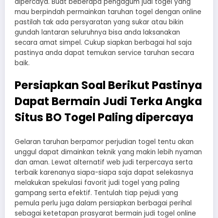
dipercaya. Buat beberapa pengagum judi togel yang
mau berpindah permainkan taruhan togel dengan online
pastilah tak ada persyaratan yang sukar atau bikin
gundah lantaran seluruhnya bisa anda laksanakan
secara amat simpel. Cukup siapkan berbagai hal saja
pastinya anda dapat temukan service taruhan secara
baik.
Persiapkan Soal Berikut Pastinya
Dapat Bermain Judi Terka Angka
Situs BO Togel Paling dipercaya
Gelaran taruhan berpamor perjudian togel tentu akan
unggul dapat dimainkan teknik yang makin lebih nyaman
dan aman. Lewat alternatif web judi terpercaya serta
terbaik karenanya siapa-siapa saja dapat selekasnya
melakukan spekulasi favorit judi togel yang paling
gampang serta efektif. Tentulah tiap pejudi yang
pemula perlu juga dalam persiapkan berbagai perihal
sebagai ketetapan prasyarat bermain judi togel online