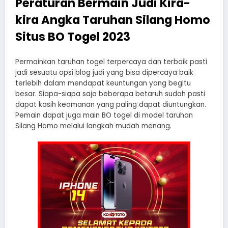
Peraturan Bermain Judi Kira-
kira Angka Taruhan Silang Homo
Situs BO Togel 2023
Permainkan taruhan togel terpercaya dan terbaik pasti
jadi sesuatu opsi blog judi yang bisa dipercaya baik
terlebih dalam mendapat keuntungan yang begitu
besar. Siapa-siapa saja beberapa betaruh sudah pasti
dapat kasih keamanan yang paling dapat diuntungkan.
Pemain dapat juga main BO togel di model taruhan
Silang Homo melalui langkah mudah menang.