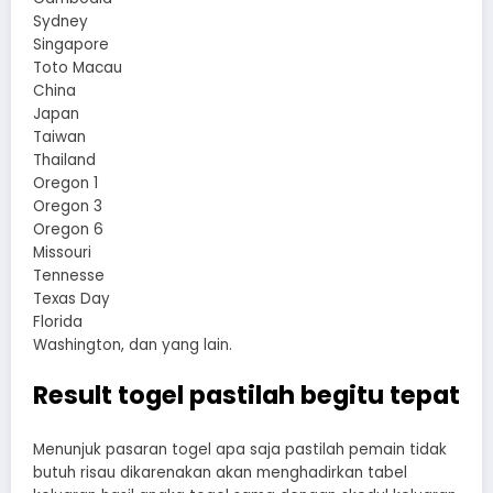
Sydney
Singapore
Toto Macau
China
Japan
Taiwan
Thailand
Oregon 1
Oregon 3
Oregon 6
Missouri
Tennesse
Texas Day
Florida
Washington, dan yang lain.
Result togel pastilah begitu tepat
Menunjuk pasaran togel apa saja pastilah pemain tidak
butuh risau dikarenakan akan menghadirkan tabel