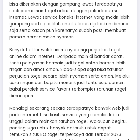
bisa dikerjakan dengan gampang lewat terdapatnya
spek permainan togel online dengan pakai koneksi
internet. Lewat service koneksi internet yang makin lebih
gampang serta pastilah amat efisien dijalankan dimana
saja serta kapan pun karenanya sudah pasti membuat
pemain berasa makin nyaman.
Banyak bettor waktu ini menyenangi perjudian togel
online dalam internet. Daripada main di bandar darat,
tentu pelayanan bermain judi togel online berasa lebih
ringan dan amat aman. Siapa-siapa saja bisa taruhan
perjudian togel secara lebih nyaman serta aman. Melalui
cara ringan dan begitu menarik jadi tentu saja pemain
bakal peroleh service favorit terkomplet taruhan togel
dimanapun.
Manalagi sekarang secara terdapatnya banyak web judi
pada internet bisa kasih service yang semakin lebih
unggul dalam mainkan taruhan togel. Walaupun begitu,
penting juga untuk banyak betaruh untuk dapat
temukan situs BO togel terpercaya dan terbaik 2023