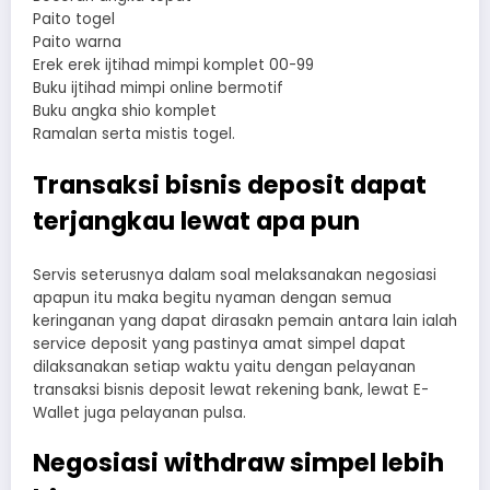
Paito togel
Paito warna
Erek erek ijtihad mimpi komplet 00-99
Buku ijtihad mimpi online bermotif
Buku angka shio komplet
Ramalan serta mistis togel.
Transaksi bisnis deposit dapat
terjangkau lewat apa pun
Servis seterusnya dalam soal melaksanakan negosiasi
apapun itu maka begitu nyaman dengan semua
keringanan yang dapat dirasakn pemain antara lain ialah
service deposit yang pastinya amat simpel dapat
dilaksanakan setiap waktu yaitu dengan pelayanan
transaksi bisnis deposit lewat rekening bank, lewat E-
Wallet juga pelayanan pulsa.
Negosiasi withdraw simpel lebih