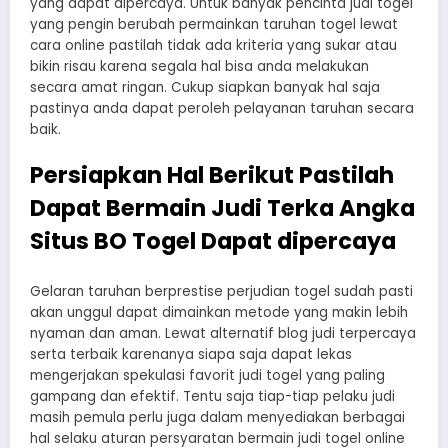
yang dapat dipercaya. Untuk banyak pencinta judi togel
yang pengin berubah permainkan taruhan togel lewat
cara online pastilah tidak ada kriteria yang sukar atau
bikin risau karena segala hal bisa anda melakukan
secara amat ringan. Cukup siapkan banyak hal saja
pastinya anda dapat peroleh pelayanan taruhan secara
baik.
Persiapkan Hal Berikut Pastilah
Dapat Bermain Judi Terka Angka
Situs BO Togel Dapat dipercaya
Gelaran taruhan berprestise perjudian togel sudah pasti
akan unggul dapat dimainkan metode yang makin lebih
nyaman dan aman. Lewat alternatif blog judi terpercaya
serta terbaik karenanya siapa saja dapat lekas
mengerjakan spekulasi favorit judi togel yang paling
gampang dan efektif. Tentu saja tiap-tiap pelaku judi
masih pemula perlu juga dalam menyediakan berbagai
hal selaku aturan persyaratan bermain judi togel online