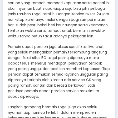
serupa yang tambah memberi kepuasan serta perihal ini
akan nyaman buat siapa-siapa saja bisa pilih pelbagai
jenis taruhan togel terpilih. Dengan service akses 24 jam
non-stop karenanya mulai dengan pagi sampai malam
hari sudah pasti bakal beri keuntungan serta keamanan
tentukan waktu serta tempat untuk bermain sewaktu-
waktu tanpa butuh takut adanya pekerjaan lain.
Pemain dapat peroleh juga akses spesifikasi live chat
yang selalu meringankan pemain tersambung langsung
dengan faksi situs BO togel paling dipercaya maka
dapat terus-menerus mendapati pelayanan terbaiik
yang paling unggul dan pastilah memberi kepuasan. Tiap
pemain dapat temukan semua layanan unggulan paling
dipercaya terlebih oleh karena ada service CS yang
paling ramah, santun dan berasa berkawan. Jadi
pastinya pemain dapat peroleh service maksimum
dapat dipercaya.
Langkah gampang bermain togel juga akan selalu
nyaman tiap harinya terlebih dalam memperoleh