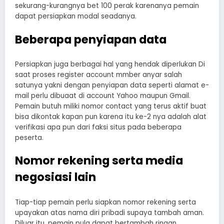
sekurang-kurangnya bet 100 perak karenanya pemain
dapat persiapkan modal seadanya.
Beberapa penyiapan data
Persiapkan juga berbagai hal yang hendak diperlukan Di
saat proses register account mmber anyar salah
satunya yakni dengan penyiapan data seperti alamat e-
mail perlu dibuaat di account Yahoo maupun Gmail.
Pemain butuh miliki nomor contact yang terus aktif buat
bisa dikontak kapan pun karena itu ke-2 nya adalah alat
verifikasi apa pun dari faksi situs pada beberapa
peserta.
Nomor rekening serta media
negosiasi lain
Tiap-tiap pemain perlu siapkan nomor rekening serta
upayakan atas nama diri pribadi supaya tambah aman.
Diluar itu, pemain pula dapat bertambah ringan