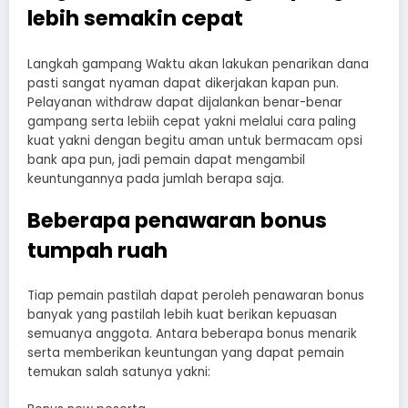
lebih semakin cepat
Langkah gampang Waktu akan lakukan penarikan dana
pasti sangat nyaman dapat dikerjakan kapan pun.
Pelayanan withdraw dapat dijalankan benar-benar
gampang serta lebiih cepat yakni melalui cara paling
kuat yakni dengan begitu aman untuk bermacam opsi
bank apa pun, jadi pemain dapat mengambil
keuntungannya pada jumlah berapa saja.
Beberapa penawaran bonus
tumpah ruah
Tiap pemain pastilah dapat peroleh penawaran bonus
banyak yang pastilah lebih kuat berikan kepuasan
semuanya anggota. Antara beberapa bonus menarik
serta memberikan keuntungan yang dapat pemain
temukan salah satunya yakni: