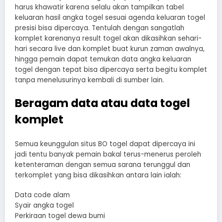
harus khawatir karena selalu akan tampilkan tabel
keluaran hasil angka togel sesuai agenda keluaran togel
presisi bisa dipercaya. Tentulah dengan sangatlah
komplet karenanya result togel akan dikasihkan sehari-
hari secara live dan komplet buat kurun zaman awalnya,
hingga pemain dapat temukan data angka keluaran
togel dengan tepat bisa dipercaya serta begitu komplet
tanpa menelusurinya kembali di sumber lain.
Beragam data atau data togel
komplet
Semua keunggulan situs BO togel dapat dipercaya ini
jadi tentu banyak pemain bakal terus-menerus peroleh
ketenteraman dengan semua sarana terunggul dan
terkomplet yang bisa dikasihkan antara lain ialah:
Data code alam
Syair angka togel
Perkiraan togel dewa bumi