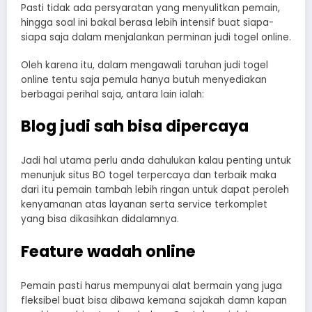
Pasti tidak ada persyaratan yang menyulitkan pemain,
hingga soal ini bakal berasa lebih intensif buat siapa-
siapa saja dalam menjalankan perminan judi togel online.
Oleh karena itu, dalam mengawali taruhan judi togel
online tentu saja pemula hanya butuh menyediakan
berbagai perihal saja, antara lain ialah:
Blog judi sah bisa dipercaya
Jadi hal utama perlu anda dahulukan kalau penting untuk
menunjuk situs BO togel terpercaya dan terbaik maka
dari itu pemain tambah lebih ringan untuk dapat peroleh
kenyamanan atas layanan serta service terkomplet
yang bisa dikasihkan didalamnya.
Feature wadah online
Pemain pasti harus mempunyai alat bermain yang juga
fleksibel buat bisa dibawa kemana sajakah damn kapan