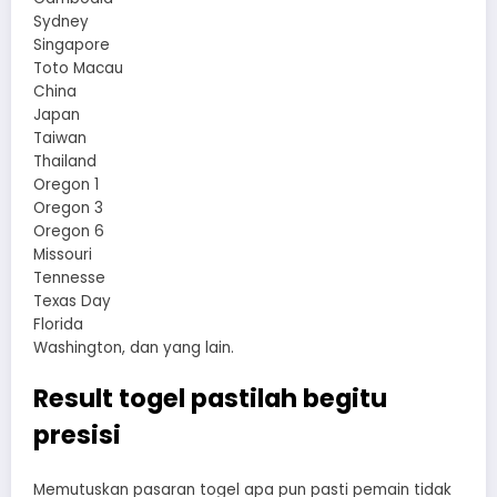
Sydney
Singapore
Toto Macau
China
Japan
Taiwan
Thailand
Oregon 1
Oregon 3
Oregon 6
Missouri
Tennesse
Texas Day
Florida
Washington, dan yang lain.
Result togel pastilah begitu
presisi
Memutuskan pasaran togel apa pun pasti pemain tidak