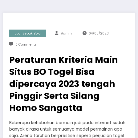
Judi Sepak Bola
Admin
04/05/2023
0 Comments
Peraturan Kriteria Main
Situs BO Togel Bisa
dipercaya 2023 tengah
Pinggir Serta Silang
Homo Sangatta
Beberapa kehebohan bermain judi pada internet sudah
banyak dirasa untuk semuanya model permainan apa
saja. Arena taruhan berprestise seperti perjudian togel