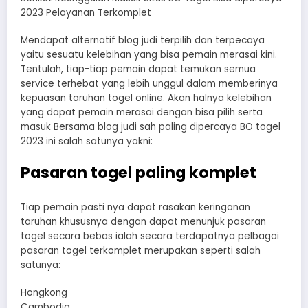
2023 Pelayanan Terkomplet
Mendapat alternatif blog judi terpilih dan terpecaya
yaitu sesuatu kelebihan yang bisa pemain merasai kini.
Tentulah, tiap-tiap pemain dapat temukan semua
service terhebat yang lebih unggul dalam memberinya
kepuasan taruhan togel online. Akan halnya kelebihan
yang dapat pemain merasai dengan bisa pilih serta
masuk Bersama blog judi sah paling dipercaya BO togel
2023 ini salah satunya yakni:
Pasaran togel paling komplet
Tiap pemain pasti nya dapat rasakan keringanan
taruhan khususnya dengan dapat menunjuk pasaran
togel secara bebas ialah secara terdapatnya pelbagai
pasaran togel terkomplet merupakan seperti salah
satunya:
Hongkong
Cambodia