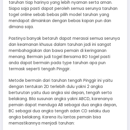
taruhan tiap harinya yang lebih nyaman serta aman.
Siapa saja pasti dapat peroleh semua serunya taruhan
togel online sebab bebas pilih model taruhan yang
mendapat dimainkan dengan bebas kapan pun dan
dimana saja.
Pastinya banyak betaruh dapat merasai semua serunya
dan keamanan khusus dalam taruhan jadi ini sangat
membahagiakan dan bawa pemain di keringanan
menang. Bermain judi togel Bersama BO togel pasti
anda dapat bermain pada type taruhan apa pun
termask seperti tengah Pinggir.
Metode bermain dari taruhan tengah Pinggir ini yaitu
dengan tentukan 2D terlebih dulu yakni 2 angka
berturutan yaitu dua angka sisi depan, tengah serta
belakang. Bila susunan angka yakni ABCD, karenanya
pemain dapat menduga AB sebagai dua angka depan,
BC sebagai dua angka tengah adan CD selaku dua
angka belakang. Karena itu lantas pemain bisa
memastikannya menjadi taruhan: