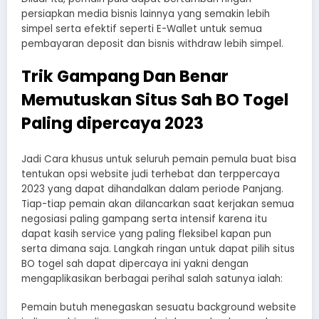
persiapkan media bisnis lainnya yang semakin lebih
simpel serta efektif seperti E-Wallet untuk semua
pembayaran deposit dan bisnis withdraw lebih simpel.
Trik Gampang Dan Benar
Memutuskan Situs Sah BO Togel
Paling dipercaya 2023
Jadi Cara khusus untuk seluruh pemain pemula buat bisa
tentukan opsi website judi terhebat dan terppercaya
2023 yang dapat dihandalkan dalam periode Panjang.
Tiap-tiap pemain akan dilancarkan saat kerjakan semua
negosiasi paling gampang serta intensif karena itu
dapat kasih service yang paling fleksibel kapan pun
serta dimana saja. Langkah ringan untuk dapat pilih situs
BO togel sah dapat dipercaya ini yakni dengan
mengaplikasikan berbagai perihal salah satunya ialah:
Pemain butuh menegaskan sesuatu background website