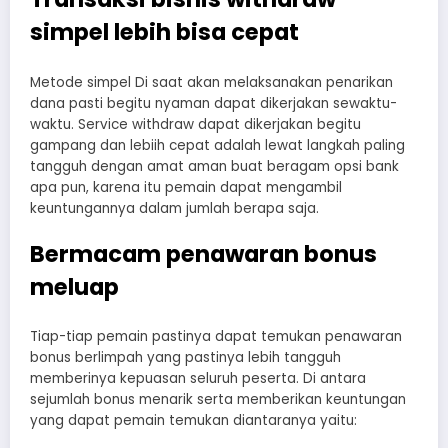
simpel lebih bisa cepat
Metode simpel Di saat akan melaksanakan penarikan
dana pasti begitu nyaman dapat dikerjakan sewaktu-
waktu. Service withdraw dapat dikerjakan begitu
gampang dan lebiih cepat adalah lewat langkah paling
tangguh dengan amat aman buat beragam opsi bank
apa pun, karena itu pemain dapat mengambil
keuntungannya dalam jumlah berapa saja.
Bermacam penawaran bonus
meluap
Tiap-tiap pemain pastinya dapat temukan penawaran
bonus berlimpah yang pastinya lebih tangguh
memberinya kepuasan seluruh peserta. Di antara
sejumlah bonus menarik serta memberikan keuntungan
yang dapat pemain temukan diantaranya yaitu: