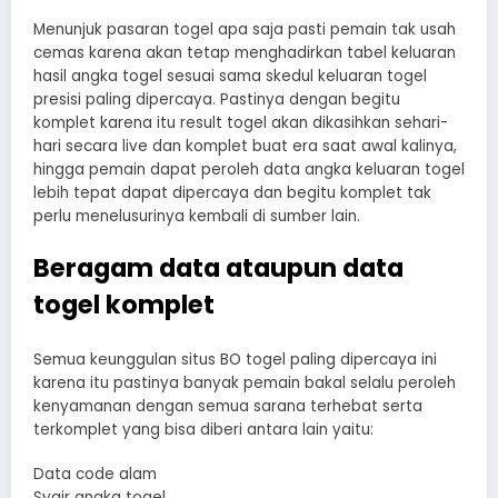
Menunjuk pasaran togel apa saja pasti pemain tak usah
cemas karena akan tetap menghadirkan tabel keluaran
hasil angka togel sesuai sama skedul keluaran togel
presisi paling dipercaya. Pastinya dengan begitu
komplet karena itu result togel akan dikasihkan sehari-
hari secara live dan komplet buat era saat awal kalinya,
hingga pemain dapat peroleh data angka keluaran togel
lebih tepat dapat dipercaya dan begitu komplet tak
perlu menelusurinya kembali di sumber lain.
Beragam data ataupun data
togel komplet
Semua keunggulan situs BO togel paling dipercaya ini
karena itu pastinya banyak pemain bakal selalu peroleh
kenyamanan dengan semua sarana terhebat serta
terkomplet yang bisa diberi antara lain yaitu:
Data code alam
Syair angka togel