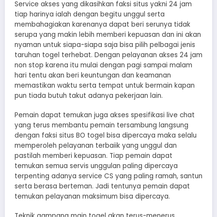
Service akses yang dikasihkan faksi situs yakni 24 jam
tiap harinya ialah dengan begitu unggul serta
membahagiakan karenanya dapat beri serunya tidak
serupa yang makin lebih memberi kepuasan dan ini akan
nyaman untuk siapa-siapa saja bisa pilih pelbagai jenis
taruhan togel terhebat. Dengan pelayanan akses 24 jam
non stop karena itu mulai dengan pagi sampai malam
hari tentu akan beri keuntungan dan keamanan
memastikan waktu serta tempat untuk bermain kapan
pun tiada butuh takut adanya pekerjaan lain.
Pemain dapat temukan juga akses spesifikasi live chat
yang terus membantu pemain tersambung langsung
dengan faksi situs BO togel bisa dipercaya maka selalu
memperoleh pelayanan terbaiik yang unggul dan
pastilah memberi kepuasan. Tiap pemain dapat
temukan semua servis unggulan paling dipercaya
terpenting adanya service CS yang paling ramah, santun
serta berasa berteman. Jadi tentunya pemain dapat
temukan pelayanan maksimum bisa dipercaya.
Teknik gampang main togel akan terus-menerus