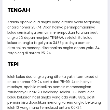
TENGAH
Adalah apabila dua angka yang diterka yakni tergolong
antara nomor 25-74. Akan halnya perumpamaannya
kalau semisalnya pemain menempatkan taruhan buat
angka 2D depan menjadi TENGAH, setelah itu kalau
keluaran angka togel yaitu 3487 pastinya pemain
ditetapkan menang dikarenakan angka depan yaitu 34
tergolong di antara 25-74.
TEPI
Ialah kalau dua angka yang diterka yakni termaksud di
antara nomor 00-24 serta dari 75-99. Akan halnya
misalnya, apabila misalkan pemain memasangkan
taruhannya untuk 2D belakang selaku TEPI kemudian
kalau keluaran hasil angka yang ada yaitu 8812, pasti
pemain bisa dipastikan menang karena angka belakang
ialah 12 yang mana termaksud antara 00-24.