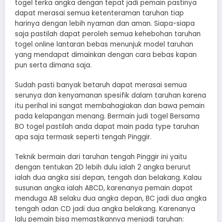
togel terka angka dengan tepat jadi pemain pastinya
dapat merasai semua ketenteraman taruhan tiap
harinya dengan lebih nyaman dan aman. Siapa-siapa
saja pastilah dapat peroleh semua kehebohan taruhan
togel online lantaran bebas menunjuk model taruhan
yang mendapat dimainkan dengan cara bebas kapan
pun serta dimana saja.
Sudah pasti banyak betaruh dapat merasai semua
serunya dan kenyamanan spesifik dalam taruhan karena
itu perihal ini sangat membahagiakan dan bawa pemain
pada kelapangan menang. Bermain judi togel Bersama
BO togel pastilah anda dapat main pada type taruhan
apa saja termask seperti tengah Pinggir.
Teknik bermain dari taruhan tengah Pinggir ini yaitu
dengan tentukan 2D lebih dulu ialah 2 angka berurut
ialah dua angka sisi depan, tengah dan belakang. Kalau
susunan angka ialah ABCD, karenanya pemain dapat
menduga AB selaku dua angka depan, BC jadi dua angka
tengah adan CD jadi dua angka belakang. Karenanya
lalu pemain bisa memastikannya menjadi taruhan: