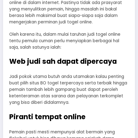
online di dalam internet. Pastinya tidak ada prasyarat
yang menyulitkan pemain, hingga masalah ini bakal
berasa lebih maksimal buat siapa-siapa saja dalam
mengerjakan perminan judi togel online.
Oleh karena itu, dalam mulai taruhan judi togel online
tentu pemula cuman perlu menyiapkan berbagai hal
saja, salah satunya ialah:
Web judi sah dapat dipercaya
Jadi pokok utama butuh anda utamakan kalau penting
buat pilih situs BO togel terpercaya serta terbaik hingga
pemain tambah lebih gampang buat dapat peroleh
ketenteraman atas sarana dan pelayanan terkomplet
yang bisa diberi didalamnya.
Piranti tempat online
Pemain pasti mesti mempunyai alat bermain yang