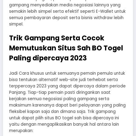
gampang menyediakan media negosiasi lainnya yang
semakin lebih simpel serta efektif seperti E-Wallet untuk
semua pembayaran deposit serta bisnis withdraw lebih
simpel.
Trik Gampang Serta Cocok
Memutuskan Situs Sah BO Togel
Paling dipercaya 2023
Jadi Cara khusus untuk semuanya pemain pemula untuk
bisa tentukan alternatif web-site judi terhebat serta
terppercaya 2023 yang dapat dipercaya dalam periode
Panjang. Tiap-tiap pemain pasti diringankan saat
kerjakan semua negosiasi paling gampang serta
maksimum karenanya dapat beri pelayanan yang paling
fleksibel kapan saja dan dimana saja. Trik gampang
untuk dapat pilih situs BO togel sah bisa dipercaya ini
yaitu dengan mengaplikasikan banyak hal antara lain
merupakan: