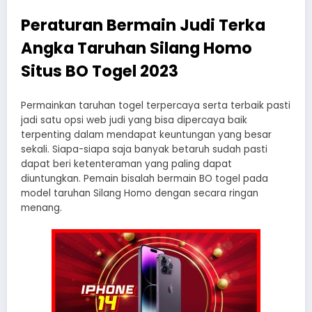
Peraturan Bermain Judi Terka
Angka Taruhan Silang Homo
Situs BO Togel 2023
Permainkan taruhan togel terpercaya serta terbaik pasti
jadi satu opsi web judi yang bisa dipercaya baik
terpenting dalam mendapat keuntungan yang besar
sekali. Siapa-siapa saja banyak betaruh sudah pasti
dapat beri ketenteraman yang paling dapat
diuntungkan. Pemain bisalah bermain BO togel pada
model taruhan Silang Homo dengan secara ringan
menang.