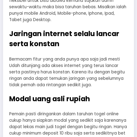
fleksibel untuk bisa dibawa kemana sajakah damn
sewaktu-waktu maka bisa taruhan bebas. Misalkan ialah
punyai mobile Android, Mobile-phone, Iphone, Ipad,
Tabet juga Desktop.
Jaringan internet selalu lancar
serta konstan
Bermacam fitur yang anda punya apa saja jadi mesti
Udah ditunjang ada akses internet yang terus lancar
serta pastinya harus konstan. Karena itu dengan begitu
ringan anda dapat temukan jaringan yang sebelumnya
tidak pernah ada rintangan sedikit juga.
Modal uang asli rupiah
Pemain pasti diringankan dalam taruhan togel online
cukup hanya siapkan modal yang sedikit saja karenanya
dapat lekas main judi togel dengan begitu ringan. Hanya
cukup minimum deposit 10 ribu saja serta sedikitnya bet