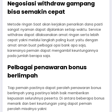
Negosiasi withdraw gampang
bisa semakin cepat
Metode ringan Saat akan kerjakan penarikan dana pasti
sangat nyaman dapat dijalankan setiap waktu. Service
withdraw dapat dilaksanakan amat ringan serta lebiih
cepat yakni melalui langkah paling kuat yaitu dengan
amat aman buat pelbagai opsi bank apa saja,
karenanya pemain dapat mengambil keuntungannya
pada jumlah berapa saja.
Pelbagai penawaran bonus
berlimpah
Tiap pemain pastinya dapat peroleh penawaran bonus
berlimpah yang pastinya lebih baik memberikan
kepuasan seluruhnya peserta. Di antara beberapa bonus
menarik dan beri keuntungan yang dapat pemain
peroleh misalnya yakni: