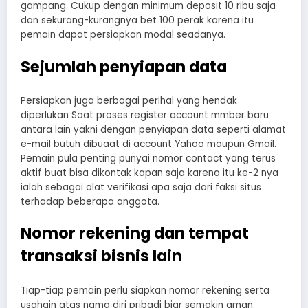
gampang. Cukup dengan minimum deposit 10 ribu saja
dan sekurang-kurangnya bet 100 perak karena itu
pemain dapat persiapkan modal seadanya.
Sejumlah penyiapan data
Persiapkan juga berbagai perihal yang hendak
diperlukan Saat proses register account mmber baru
antara lain yakni dengan penyiapan data seperti alamat
e-mail butuh dibuaat di account Yahoo maupun Gmail.
Pemain pula penting punyai nomor contact yang terus
aktif buat bisa dikontak kapan saja karena itu ke-2 nya
ialah sebagai alat verifikasi apa saja dari faksi situs
terhadap beberapa anggota.
Nomor rekening dan tempat
transaksi bisnis lain
Tiap-tiap pemain perlu siapkan nomor rekening serta
usahain atas nama diri pribadi biar semakin aman.