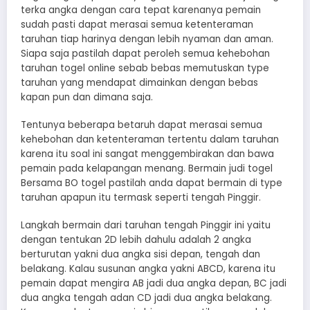
terka angka dengan cara tepat karenanya pemain
sudah pasti dapat merasai semua ketenteraman
taruhan tiap harinya dengan lebih nyaman dan aman.
Siapa saja pastilah dapat peroleh semua kehebohan
taruhan togel online sebab bebas memutuskan type
taruhan yang mendapat dimainkan dengan bebas
kapan pun dan dimana saja.
Tentunya beberapa betaruh dapat merasai semua
kehebohan dan ketenteraman tertentu dalam taruhan
karena itu soal ini sangat menggembirakan dan bawa
pemain pada kelapangan menang. Bermain judi togel
Bersama BO togel pastilah anda dapat bermain di type
taruhan apapun itu termask seperti tengah Pinggir.
Langkah bermain dari taruhan tengah Pinggir ini yaitu
dengan tentukan 2D lebih dahulu adalah 2 angka
berturutan yakni dua angka sisi depan, tengah dan
belakang. Kalau susunan angka yakni ABCD, karena itu
pemain dapat mengira AB jadi dua angka depan, BC jadi
dua angka tengah adan CD jadi dua angka belakang.