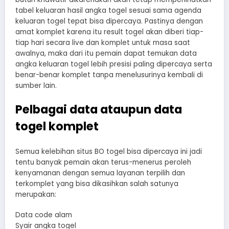
tabel keluaran hasil angka togel sesuai sama agenda
keluaran togel tepat bisa dipercaya. Pastinya dengan
amat komplet karena itu result togel akan diberi tiap-
tiap hari secara live dan komplet untuk masa saat
awalnya, maka dari itu pemain dapat temukan data
angka keluaran togel lebih presisi paling dipercaya serta
benar-benar komplet tanpa menelusurinya kembali di
sumber lain.
Pelbagai data ataupun data
togel komplet
Semua kelebihan situs BO togel bisa dipercaya ini jadi
tentu banyak pemain akan terus-menerus peroleh
kenyamanan dengan semua layanan terpilih dan
terkomplet yang bisa dikasihkan salah satunya
merupakan:
Data code alam
Syair angka togel