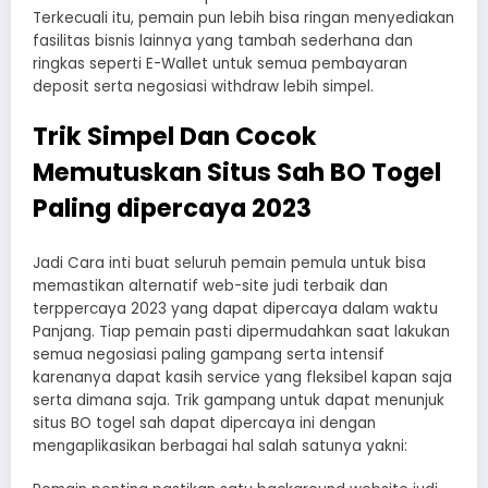
Terkecuali itu, pemain pun lebih bisa ringan menyediakan
fasilitas bisnis lainnya yang tambah sederhana dan
ringkas seperti E-Wallet untuk semua pembayaran
deposit serta negosiasi withdraw lebih simpel.
Trik Simpel Dan Cocok
Memutuskan Situs Sah BO Togel
Paling dipercaya 2023
Jadi Cara inti buat seluruh pemain pemula untuk bisa
memastikan alternatif web-site judi terbaik dan
terppercaya 2023 yang dapat dipercaya dalam waktu
Panjang. Tiap pemain pasti dipermudahkan saat lakukan
semua negosiasi paling gampang serta intensif
karenanya dapat kasih service yang fleksibel kapan saja
serta dimana saja. Trik gampang untuk dapat menunjuk
situs BO togel sah dapat dipercaya ini dengan
mengaplikasikan berbagai hal salah satunya yakni: