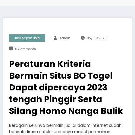
Judi Sepak Bola
Admin
05/05/2023
0 Comments
Peraturan Kriteria
Bermain Situs BO Togel
Dapat dipercaya 2023
tengah Pinggir Serta
Silang Homo Nanga Bulik
Beragam serunya bermain judi di dalam internet sudah
banyak dirasa untuk semuanya model permainan