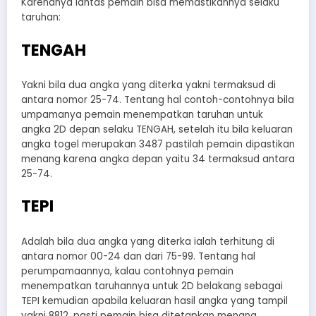
Karenanya lantas pemain bisa memastikannya selaku
taruhan:
TENGAH
Yakni bila dua angka yang diterka yakni termaksud di
antara nomor 25-74. Tentang hal contoh-contohnya bila
umpamanya pemain menempatkan taruhan untuk
angka 2D depan selaku TENGAH, setelah itu bila keluaran
angka togel merupakan 3487 pastilah pemain dipastikan
menang karena angka depan yaitu 34 termaksud antara
25-74.
TEPI
Adalah bila dua angka yang diterka ialah terhitung di
antara nomor 00-24 dan dari 75-99. Tentang hal
perumpamaannya, kalau contohnya pemain
menempatkan taruhannya untuk 2D belakang sebagai
TEPI kemudian apabila keluaran hasil angka yang tampil
yakni 8812, pasti pemain bisa ditetapkan menang