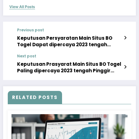
View All Posts
Previous post
Keputusan Persyaratan Main Situs BO
Togel Dapat dipercaya 2023 tengah
Pinggir Dan Silang Homo Ujoh Bilang
Next post
Keputusan Prasyarat Main Situs BO Togel
Paling dipercaya 2023 tengah Pinggir
Serta Silang Homo Kotabaru
RELATED POSTS