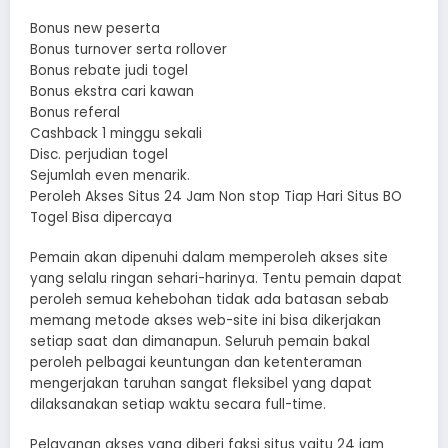
Bonus new peserta
Bonus turnover serta rollover
Bonus rebate judi togel
Bonus ekstra cari kawan
Bonus referal
Cashback 1 minggu sekali
Disc. perjudian togel
Sejumlah even menarik.
Peroleh Akses Situs 24 Jam Non stop Tiap Hari Situs BO
Togel Bisa dipercaya
Pemain akan dipenuhi dalam memperoleh akses site
yang selalu ringan sehari-harinya. Tentu pemain dapat
peroleh semua kehebohan tidak ada batasan sebab
memang metode akses web-site ini bisa dikerjakan
setiap saat dan dimanapun. Seluruh pemain bakal
peroleh pelbagai keuntungan dan ketenteraman
mengerjakan taruhan sangat fleksibel yang dapat
dilaksanakan setiap waktu secara full-time.
Pelayanan akses yang diberi faksi situs yaitu 24 jam