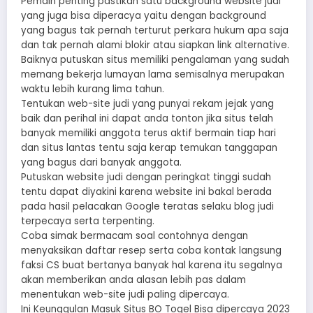
Pemain penting pastikan satu background website judi
yang juga bisa diperacya yaitu dengan background
yang bagus tak pernah terturut perkara hukum apa saja
dan tak pernah alami blokir atau siapkan link alternative.
Baiknya putuskan situs memiliki pengalaman yang sudah
memang bekerja lumayan lama semisalnya merupakan
waktu lebih kurang lima tahun.
Tentukan web-site judi yang punyai rekam jejak yang
baik dan perihal ini dapat anda tonton jika situs telah
banyak memiliki anggota terus aktif bermain tiap hari
dan situs lantas tentu saja kerap temukan tanggapan
yang bagus dari banyak anggota.
Putuskan website judi dengan peringkat tinggi sudah
tentu dapat diyakini karena website ini bakal berada
pada hasil pelacakan Google teratas selaku blog judi
terpecaya serta terpenting.
Coba simak bermacam soal contohnya dengan
menyaksikan daftar resep serta coba kontak langsung
faksi CS buat bertanya banyak hal karena itu segalnya
akan memberikan anda alasan lebih pas dalam
menentukan web-site judi paling dipercaya.
Ini Keunggulan Masuk Situs BO Togel Bisa dipercaya 2023