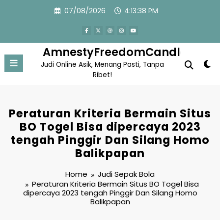
Skip
07/08/2026
4:13:39 PM
to
content
AmnestyFreedomCandles
Judi Online Asik, Menang Pasti, Tanpa
Ribet!
Peraturan Kriteria Bermain Situs
BO Togel Bisa dipercaya 2023
tengah Pinggir Dan Silang Homo
Balikpapan
Home
Judi Sepak Bola
Peraturan Kriteria Bermain Situs BO Togel Bisa
dipercaya 2023 tengah Pinggir Dan Silang Homo
Balikpapan