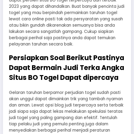
dapat peroleh situs BO togel terpercaya dan terbaik
2023 yang dapat dihandalkan. Buat banyak pencinta judi
togel yang mau berpindah permainkan taruhan togel
lewat cara online pasti tak ada persyaratan yang susah
atau bikin gundah dikarenakan semuanya bisa anda
lakukan secara sangatlah gampang. Cukup siapkan
berbagai perihal saja pastinya anda dapat temukan
pelayanan taruhan secara baik.
Persiapkan Soal Berikut Pastinya
Dapat Bermain Judi Terka Angka
Situs BO Togel Dapat dipercaya
Gelaran taruhan berpamor perjudian togel sudah pasti
akan unggul dapat dimainkan trik yang tambah nyaman
dan aman. Lewat opsi blog judi terpercaya serta terbaik
jadi siapa saja dapat lekas melakukan spekulasi teratas
judi togel yang paling gampang dan efektif. Tentulah
tiap pelaku judi yang pemula penting juga dalam
menyediakan berbagai perihal menjadi peraturan