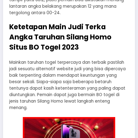
lantaran angka belakang merupakan 12 yang mana
tergolong antara 00-24.
Ketetapan Main Judi Terka
Angka Taruhan Silang Homo
Situs BO Togel 2023
Mainkan taruhan togel terpercaya dan terbaik pastilah
jadi sesuatu alternatif website judi yang bisa dipercaya
baik terpenting dalam mendapat keuntungan yang
besar sekali. Siapa-siapa saja beberapa betaruh
tentunya dapat kasih ketenteraman yang paling dapat
diuntungkan. Pemain dapat juga bermain BO togel di
jenis taruhan Silang Homo lewat langkah enteng
menang.