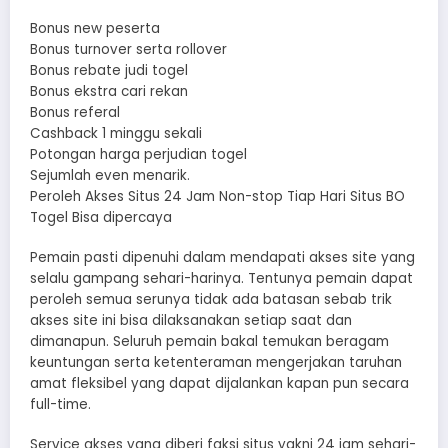
Bonus new peserta
Bonus turnover serta rollover
Bonus rebate judi togel
Bonus ekstra cari rekan
Bonus referal
Cashback 1 minggu sekali
Potongan harga perjudian togel
Sejumlah even menarik.
Peroleh Akses Situs 24 Jam Non-stop Tiap Hari Situs BO
Togel Bisa dipercaya
Pemain pasti dipenuhi dalam mendapati akses site yang
selalu gampang sehari-harinya. Tentunya pemain dapat
peroleh semua serunya tidak ada batasan sebab trik
akses site ini bisa dilaksanakan setiap saat dan
dimanapun. Seluruh pemain bakal temukan beragam
keuntungan serta ketenteraman mengerjakan taruhan
amat fleksibel yang dapat dijalankan kapan pun secara
full-time.
Service akses yang diberi faksi situs yakni 24 jam sehari-