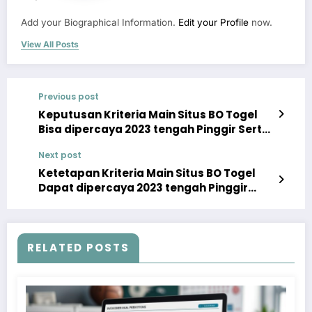
Add your Biographical Information.
Edit your Profile
now.
View All Posts
Previous post
Keputusan Kriteria Main Situs BO Togel
Bisa dipercaya 2023 tengah Pinggir Serta
Silang Homo Lamandau
Next post
Ketetapan Kriteria Main Situs BO Togel
Dapat dipercaya 2023 tengah Pinggir
Serta Silang Homo Banjar
RELATED POSTS