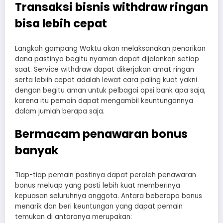
Transaksi bisnis withdraw ringan
bisa lebih cepat
Langkah gampang Waktu akan melaksanakan penarikan
dana pastinya begitu nyaman dapat dijalankan setiap
saat. Service withdraw dapat dikerjakan amat ringan
serta lebiih cepat adalah lewat cara paling kuat yakni
dengan begitu aman untuk pelbagai opsi bank apa saja,
karena itu pemain dapat mengambil keuntungannya
dalam jumlah berapa saja.
Bermacam penawaran bonus
banyak
Tiap-tiap pemain pastinya dapat peroleh penawaran
bonus meluap yang pasti lebih kuat memberinya
kepuasan seluruhnya anggota. Antara beberapa bonus
menarik dan beri keuntungan yang dapat pemain
temukan di antaranya merupakan: