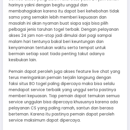
harinya yakni dengan begitu unggul dan
membahagiakan karena itu dapat beri kehebohan tidak
sama yang semakin lebih memberi kepuasan dan
masalah ini akan nyaman buat siapa saja bisa pilih
pelbagai jenis taruhan togel terbaik. Dengan pelayanan
akses 24 jam non-stop jadi dimulai dari pagi sampai
malam hari tentunya bakal beri keuntungan dan
kenyamanan tentukan waktu serta tempat untuk
bermain setiap saat tiada penting takut adanya
kesibukan lain.
Pemain dapat peroleh juga akses feature live chat yang
terus meringankan pemain terjalin langsung dengan
faksi situs BO togel paling dipercaya maka bisa selalu
mendapat service terbaiik yang unggul serta pastinya
memberi kepuasan. Tiap pemain dapat temukan semua
service unggulan bisa dipercaya khususnya karena ada
pelayanan CS yang paling ramah, santun dan berasa
berteman. Karena itu pastinya pemain dapat peroleh
service maksimum dapat dipercaya.