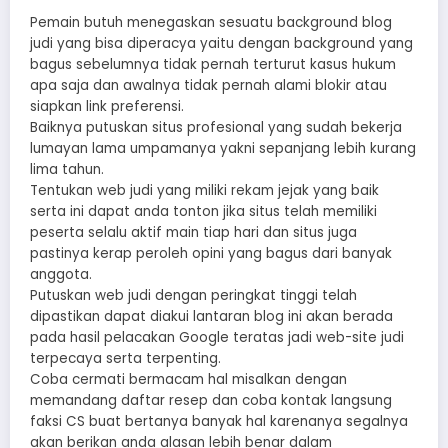
Pemain butuh menegaskan sesuatu background blog
judi yang bisa diperacya yaitu dengan background yang
bagus sebelumnya tidak pernah terturut kasus hukum
apa saja dan awalnya tidak pernah alami blokir atau
siapkan link preferensi.
Baiknya putuskan situs profesional yang sudah bekerja
lumayan lama umpamanya yakni sepanjang lebih kurang
lima tahun.
Tentukan web judi yang miliki rekam jejak yang baik
serta ini dapat anda tonton jika situs telah memiliki
peserta selalu aktif main tiap hari dan situs juga
pastinya kerap peroleh opini yang bagus dari banyak
anggota.
Putuskan web judi dengan peringkat tinggi telah
dipastikan dapat diakui lantaran blog ini akan berada
pada hasil pelacakan Google teratas jadi web-site judi
terpecaya serta terpenting.
Coba cermati bermacam hal misalkan dengan
memandang daftar resep dan coba kontak langsung
faksi CS buat bertanya banyak hal karenanya segalnya
akan berikan anda alasan lebih benar dalam