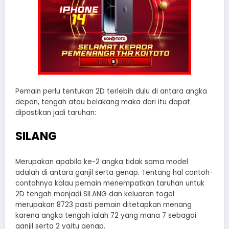
Pemain perlu tentukan 2D terlebih dulu di antara angka
depan, tengah atau belakang maka dari itu dapat
dipastikan jadi taruhan:
SILANG
Merupakan apabila ke-2 angka tidak sama model
adalah di antara ganjil serta genap. Tentang hal contoh-
contohnya kalau pemain menempatkan taruhan untuk
2D tengah menjadi SILANG dan keluaran togel
merupakan 8723 pasti pemain ditetapkan menang
karena angka tengah ialah 72 yang mana 7 sebagai
ganjil serta 2 yaitu genap.