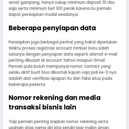
amat gampang. Hanya cukup minimum deposit 10 ribu
saja serta minimum bet 100 perak karena itu pemain
dapat persiapkan modal seadanya.
Beberapa penyiapan data
Persiapkan juga berbagai perihal yang bakal diperlukan
Waktu proses registrasi account mmber baru salah
satunya dengan penyiapan data seperti alamat e-mail
penting dibuaat di account Yahoo maupun Gmail.
Pemain pula butuh mempunyai nomor contact yang
selalu aktif buat bisa dikontak kapan saja jadi ke-2 nya
adalah alat verifikasi apapun itu dari faksi situs pada
beberapa peserta.
Nomor rekening dan media
transaksi bisnis lain
Tiap pemain penting siapkan nomor rekening serta
usahain atas nama diri kita sendiri biar makin aman.