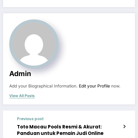
Admin
Add your Biographical Information.
Edit your Profile
now.
View All Posts
Previous post
Toto Macau Pools Resmi & Akurat:
Panduan untuk Pemain Judi Online