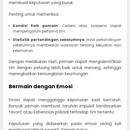
membuat keputusan yang buruk.
Penting untuk memeriksa:
Kondisi fisik pemain
: Cedera atau suspensi dapat
mempengaruhi performa tim.
Statistik pertandingan sebelumnya
: Hasil pertandingan
sebelumnya memberikan wawasan tentang kekuatan dan
kelemahan.
Dengan melakukan riset, pemain dapat mengidentifikasi
tim dengan peluang lebih baik untuk menang, sehingga
meningkatkan kemungkinan keuntungan.
Bermain dengan Emosi
Emosi dapat mengganggu keputusan saat bertaruh.
Banyak pemain membuat taruhan impulsif berdasarkan
favorit atau kebencian pribadi terhadap tim tertentu.
Keputusan yang didasarkan pada emosi sering kali
membawa akibat negatif. Pemain harus: