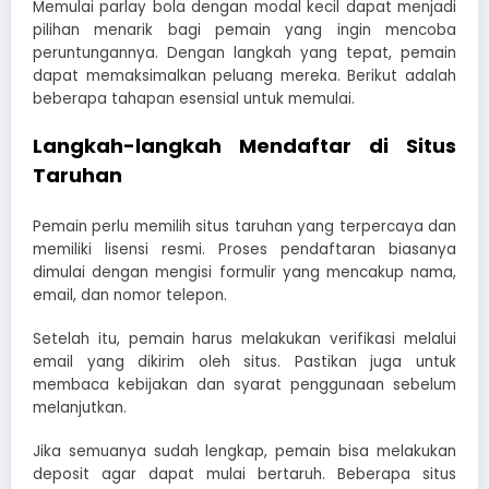
Memulai parlay bola dengan modal kecil dapat menjadi
pilihan menarik bagi pemain yang ingin mencoba
peruntungannya. Dengan langkah yang tepat, pemain
dapat memaksimalkan peluang mereka. Berikut adalah
beberapa tahapan esensial untuk memulai.
Langkah-langkah Mendaftar di Situs
Taruhan
Pemain perlu memilih situs taruhan yang terpercaya dan
memiliki lisensi resmi. Proses pendaftaran biasanya
dimulai dengan mengisi formulir yang mencakup nama,
email, dan nomor telepon.
Setelah itu, pemain harus melakukan verifikasi melalui
email yang dikirim oleh situs. Pastikan juga untuk
membaca kebijakan dan syarat penggunaan sebelum
melanjutkan.
Jika semuanya sudah lengkap, pemain bisa melakukan
deposit agar dapat mulai bertaruh. Beberapa situs