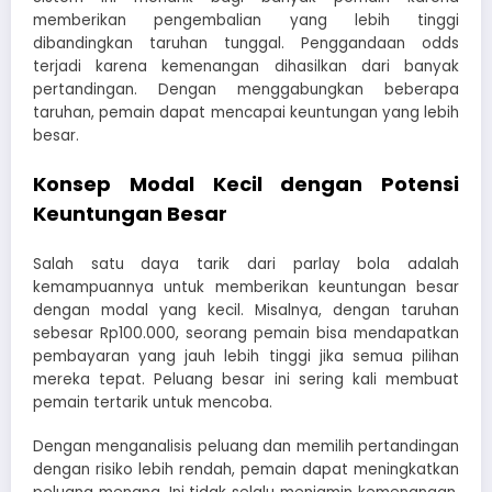
memberikan pengembalian yang lebih tinggi
dibandingkan taruhan tunggal. Penggandaan odds
terjadi karena kemenangan dihasilkan dari banyak
pertandingan. Dengan menggabungkan beberapa
taruhan, pemain dapat mencapai keuntungan yang lebih
besar.
Konsep Modal Kecil dengan Potensi
Keuntungan Besar
Salah satu daya tarik dari parlay bola adalah
kemampuannya untuk memberikan keuntungan besar
dengan modal yang kecil. Misalnya, dengan taruhan
sebesar Rp100.000, seorang pemain bisa mendapatkan
pembayaran yang jauh lebih tinggi jika semua pilihan
mereka tepat. Peluang besar ini sering kali membuat
pemain tertarik untuk mencoba.
Dengan menganalisis peluang dan memilih pertandingan
dengan risiko lebih rendah, pemain dapat meningkatkan