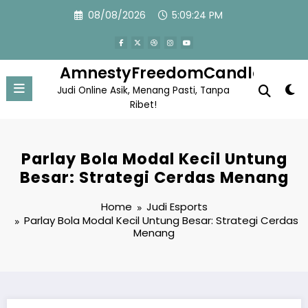
Skip
08/08/2026
5:09:25 PM
to
content
AmnestyFreedomCandles
Judi Online Asik, Menang Pasti, Tanpa
Ribet!
Parlay Bola Modal Kecil Untung
Besar: Strategi Cerdas Menang
Home
Judi Esports
Parlay Bola Modal Kecil Untung Besar: Strategi Cerdas
Menang