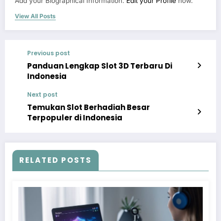
Add your Biographical Information.
Edit your Profile
now.
View All Posts
Previous post
Panduan Lengkap Slot 3D Terbaru Di
Indonesia
Next post
Temukan Slot Berhadiah Besar
Terpopuler di Indonesia
RELATED POSTS