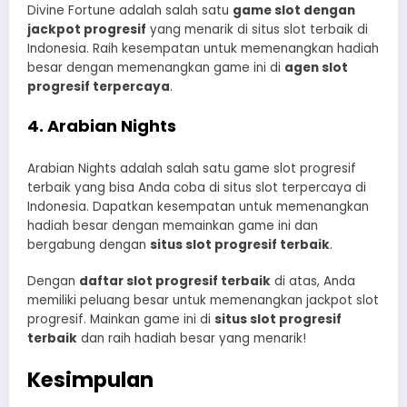
Divine Fortune adalah salah satu
game slot dengan
jackpot progresif
yang menarik di situs slot terbaik di
Indonesia. Raih kesempatan untuk memenangkan hadiah
besar dengan memenangkan game ini di
agen slot
progresif terpercaya
.
4. Arabian Nights
Arabian Nights adalah salah satu game slot progresif
terbaik yang bisa Anda coba di situs slot terpercaya di
Indonesia. Dapatkan kesempatan untuk memenangkan
hadiah besar dengan memainkan game ini dan
bergabung dengan
situs slot progresif terbaik
.
Dengan
daftar slot progresif terbaik
di atas, Anda
memiliki peluang besar untuk memenangkan jackpot slot
progresif. Mainkan game ini di
situs slot progresif
terbaik
dan raih hadiah besar yang menarik!
Kesimpulan