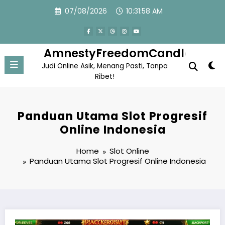
Skip
07/08/2026
10:31:59 AM
to
content
AmnestyFreedomCandles
Judi Online Asik, Menang Pasti, Tanpa
Ribet!
Panduan Utama Slot Progresif
Online Indonesia
Home
Slot Online
Panduan Utama Slot Progresif Online Indonesia