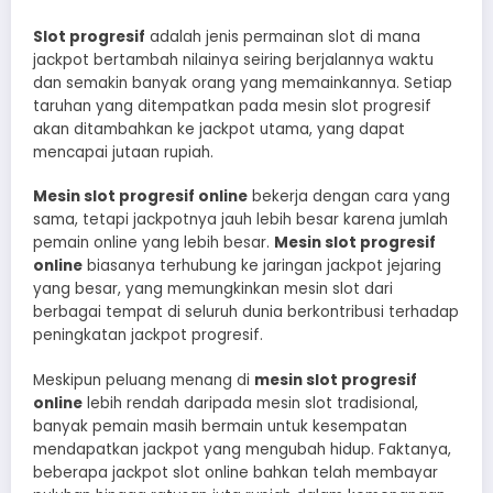
Slot progresif
adalah jenis permainan slot di mana
jackpot bertambah nilainya seiring berjalannya waktu
dan semakin banyak orang yang memainkannya. Setiap
taruhan yang ditempatkan pada mesin slot progresif
akan ditambahkan ke jackpot utama, yang dapat
mencapai jutaan rupiah.
Mesin slot progresif online
bekerja dengan cara yang
sama, tetapi jackpotnya jauh lebih besar karena jumlah
pemain online yang lebih besar.
Mesin slot progresif
online
biasanya terhubung ke jaringan jackpot jejaring
yang besar, yang memungkinkan mesin slot dari
berbagai tempat di seluruh dunia berkontribusi terhadap
peningkatan jackpot progresif.
Meskipun peluang menang di
mesin slot progresif
online
lebih rendah daripada mesin slot tradisional,
banyak pemain masih bermain untuk kesempatan
mendapatkan jackpot yang mengubah hidup. Faktanya,
beberapa jackpot slot online bahkan telah membayar