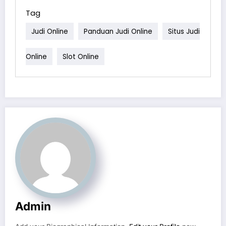
Tag
Judi Online
Panduan Judi Online
Situs Judi
Online
Slot Online
Admin