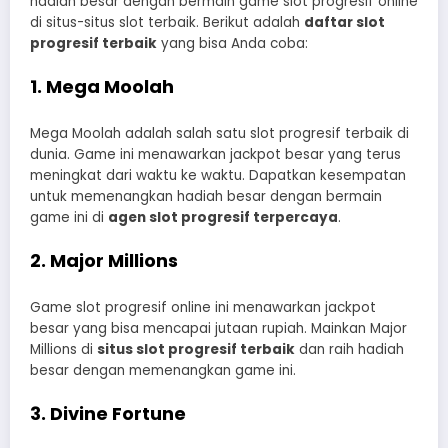
hadiah besar dengan bermain game slot progresif online
di situs-situs slot terbaik. Berikut adalah
daftar slot
progresif terbaik
yang bisa Anda coba:
1. Mega Moolah
Mega Moolah adalah salah satu slot progresif terbaik di
dunia. Game ini menawarkan jackpot besar yang terus
meningkat dari waktu ke waktu. Dapatkan kesempatan
untuk memenangkan hadiah besar dengan bermain
game ini di
agen slot progresif terpercaya
.
2. Major Millions
Game slot progresif online ini menawarkan jackpot
besar yang bisa mencapai jutaan rupiah. Mainkan Major
Millions di
situs slot progresif terbaik
dan raih hadiah
besar dengan memenangkan game ini.
3. Divine Fortune