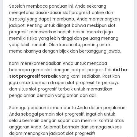
Setelah membaca panduan ini, Anda sekarang
mengetahui dasar-dasar slot progresif online dan
strategi yang dapat membantu Anda memenangkan
jackpot. Penting untuk diingat bahwa meskipun slot
progresif menawarkan hadiah besar, mereka juga
memiliki risiko yang lebih tinggi dan peluang menang
yang lebih rendah. Oleh karena itu, penting untuk
memainkannya dengan bijak dan bertanggung jawab.
Kami merekomendasikan Anda untuk mencoba
beberapa game slot dengan jackpot progresif di
daftar
slot progresif terbaik
yang kami sediakan. Pastikan
juga untuk bermain di agen slot progresif terpercaya
dan situs slot progresif terbaik untuk memastikan
pengalaman bermain yang aman dan adil.
Semoga panduan ini membantu Anda dalam perjalanan
Anda sebagai pemain slot progresif. Ingatlah untuk
selalu bermain dengan sopan dan memiliki kontrol atas
anggaran Anda. Selamat bermain dan semoga sukses
dalam menangkan jackpot slot progresif!