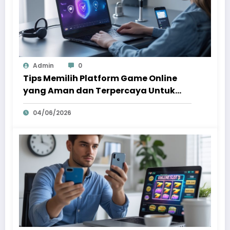
Admin
0
Tips Memilih Platform Game Online
yang Aman dan Terpercaya Untuk
Pengalaman Bermain yang
04/06/2026
Menyenangkan