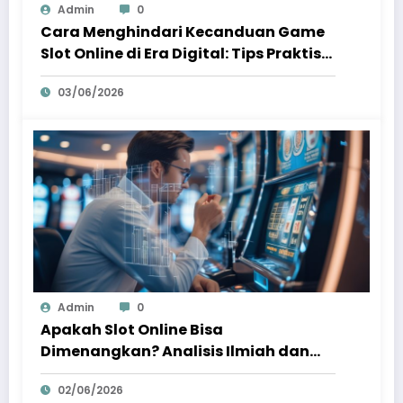
Admin
0
Cara Menghindari Kecanduan Game
Slot Online di Era Digital: Tips Praktis
dan Strategi Efektif
03/06/2026
Admin
0
Apakah Slot Online Bisa
Dimenangkan? Analisis Ilmiah dan
Realita Permainan
02/06/2026