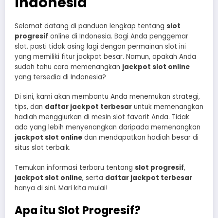
Indonesia
Selamat datang di panduan lengkap tentang
slot
progresif
online di Indonesia. Bagi Anda penggemar
slot, pasti tidak asing lagi dengan permainan slot ini
yang memiliki fitur jackpot besar. Namun, apakah Anda
sudah tahu cara memenangkan
jackpot slot online
yang tersedia di Indonesia?
Di sini, kami akan membantu Anda menemukan strategi,
tips, dan
daftar jackpot terbesar
untuk memenangkan
hadiah menggiurkan di mesin slot favorit Anda. Tidak
ada yang lebih menyenangkan daripada memenangkan
jackpot slot online
dan mendapatkan hadiah besar di
situs slot terbaik.
Temukan informasi terbaru tentang
slot progresif
,
jackpot slot online
, serta
daftar jackpot terbesar
hanya di sini. Mari kita mulai!
Apa itu Slot Progresif?