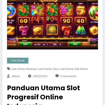
Slot Online
,
,
,
Judi Online
Panduan Judi Online
Situs Judi Online
Slot Online
Admin
29/12/2023
0 Comments
Panduan Utama Slot
Progresif Online