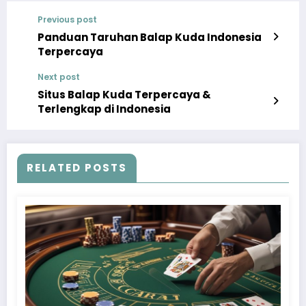
Previous post
Panduan Taruhan Balap Kuda Indonesia
Terpercaya
Next post
Situs Balap Kuda Terpercaya &
Terlengkap di Indonesia
RELATED POSTS