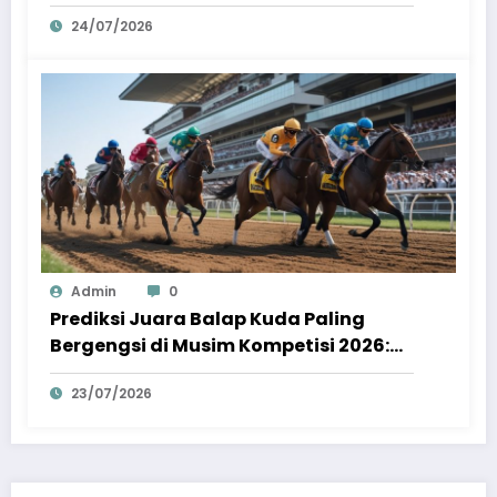
Balap Kuda 2026: Tips dan Strategi
24/07/2026
Terbaik
Admin
0
Prediksi Juara Balap Kuda Paling
Bergengsi di Musim Kompetisi 2026:
Analisis dan Tren Terbaru
23/07/2026