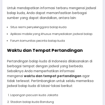
Untuk mendapatkan informasi terbaru mengenai jadwal
balap kuda, Anda dapat memanfaatkan berbagai
sumber yang dapat diandalkan, antara lain:
Situs resmi penyelenggara balap kuda
Aplikasi mobile yang khusus menyediakan jadwal balap
Forum komunitas pecinta balap kuda
Waktu dan Tempat Pertandingan
Pertandingan balap kuda di Indonesia dilaksanakan di
berbagai tempat dengan jadwal yang berbeda.
Sebaiknya Anda memperhatikan informasi
mengenai
waktu dan tempat pertandingan
agar
tidak terlewat. Pertimbangkan untuk selalu memeriksa
jadwal balap kuda di lokasi-lokasi berikut:
Lapangan pacuan kuda Jakarta
Stadion balap kuda Bandung