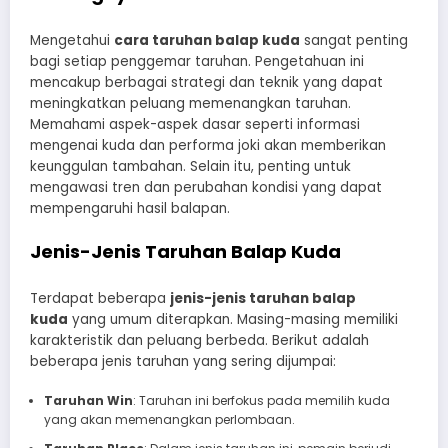
Mengetahui
cara taruhan balap kuda
sangat penting
bagi setiap penggemar taruhan. Pengetahuan ini
mencakup berbagai strategi dan teknik yang dapat
meningkatkan peluang memenangkan taruhan.
Memahami aspek-aspek dasar seperti informasi
mengenai kuda dan performa joki akan memberikan
keunggulan tambahan. Selain itu, penting untuk
mengawasi tren dan perubahan kondisi yang dapat
mempengaruhi hasil balapan.
Jenis-Jenis Taruhan Balap Kuda
Terdapat beberapa
jenis-jenis taruhan balap
kuda
yang umum diterapkan. Masing-masing memiliki
karakteristik dan peluang berbeda. Berikut adalah
beberapa jenis taruhan yang sering dijumpai:
Taruhan Win
: Taruhan ini berfokus pada memilih kuda
yang akan memenangkan perlombaan.