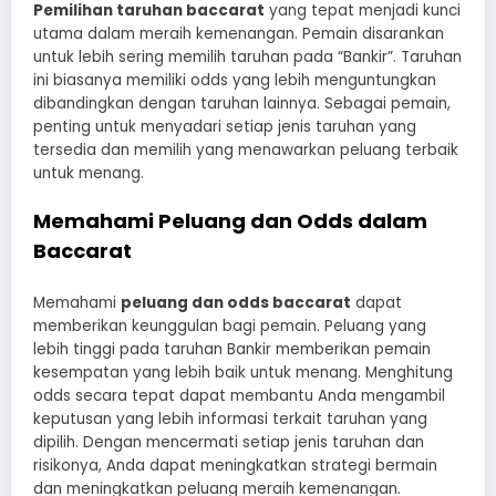
Pemilihan taruhan baccarat
yang tepat menjadi kunci
utama dalam meraih kemenangan. Pemain disarankan
untuk lebih sering memilih taruhan pada “Bankir”. Taruhan
ini biasanya memiliki odds yang lebih menguntungkan
dibandingkan dengan taruhan lainnya. Sebagai pemain,
penting untuk menyadari setiap jenis taruhan yang
tersedia dan memilih yang menawarkan peluang terbaik
untuk menang.
Memahami Peluang dan Odds dalam
Baccarat
Memahami
peluang dan odds baccarat
dapat
memberikan keunggulan bagi pemain. Peluang yang
lebih tinggi pada taruhan Bankir memberikan pemain
kesempatan yang lebih baik untuk menang. Menghitung
odds secara tepat dapat membantu Anda mengambil
keputusan yang lebih informasi terkait taruhan yang
dipilih. Dengan mencermati setiap jenis taruhan dan
risikonya, Anda dapat meningkatkan strategi bermain
dan meningkatkan peluang meraih kemenangan.