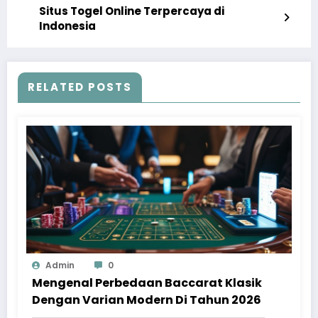
Situs Togel Online Terpercaya di
Indonesia
RELATED POSTS
Admin
0
Mengenal Perbedaan Baccarat Klasik
Dengan Varian Modern Di Tahun 2026