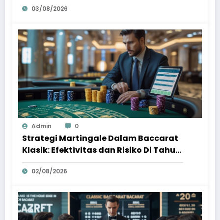
03/08/2026
Admin
0
Strategi Martingale Dalam Baccarat
Klasik: Efektivitas dan Risiko Di Tahun
2026
02/08/2026